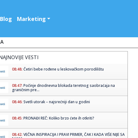
Blog
Marketing
JA
NAJNOVIJE VESTI
08:48:
Četiri bebe rođene u leskovačkom porodilištu
08:47:
Počinje dnodnevna blokada teretnog saobraćaja na
graničnim pre...
08:46:
Svetli utorak – najsrećniji dan u godini
08:45:
PRONAĐI REČ: Koliko brzo ćete ih otkriti?
08:42:
VEČNA INSPIRACIJA I PRAVI PRIMER, ČAK I KADA VIŠE NIJE SA