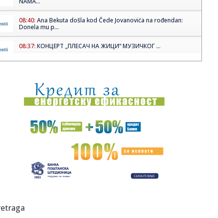
NAMA...
08:40:
Ana Bekuta došla kod Čede Jovanovića na rođendan:
Donela mu p...
08:37:
КОНЦЕРТ „ПЛЕСАЧ НА ЖИЦИ“ МУЗИЧКОГ ...
08:36:
Sombor: Najava isključenja struje u Somboru za 15. april
08:35:
Tramp pretio da će uništiti iransku civilizaciju - da li je to ...
08:30:
My New Band Believe objavili istoimeni debi album
08:29:
Košava divlja Srbijom: U Vršcu udari čak 105 kilometara na
sat
08:29:
Fraktal objavio novi singl ‘Kocka je bačena’
08:27:
ОПЕК: Пад производње нафте у више ...
retraga