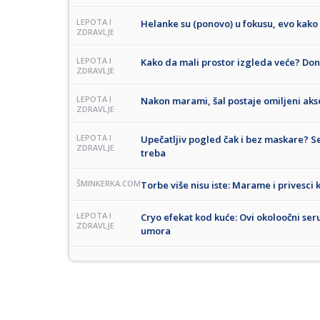
LEPOTA I
Helanke su (ponovo) u fokusu, evo kak
ZDRAVLJE
LEPOTA I
Kako da mali prostor izgleda veće? Don
ZDRAVLJE
LEPOTA I
Nakon marami, šal postaje omiljeni aks
ZDRAVLJE
LEPOTA I
Upečatljiv pogled čak i bez maskare? S
ZDRAVLJE
treba
ŠMINKERKA.COM
Torbe više nisu iste: Marame i privesci 
LEPOTA I
Cryo efekat kod kuće: Ovi okoloočni ser
ZDRAVLJE
umora