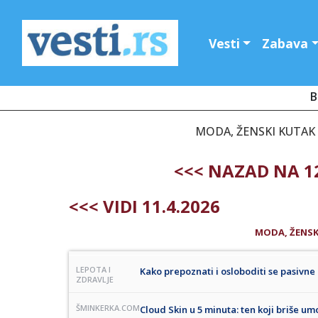
Vesti
Zabava
B
MODA, ŽENSKI KUTAK -
<<< NAZAD NA 12
<<< VIDI 11.4.2026
MODA, ŽENSK
LEPOTA I
Kako prepoznati i osloboditi se pasivne
ZDRAVLJE
ŠMINKERKA.COM
Cloud Skin u 5 minuta: ten koji briše um