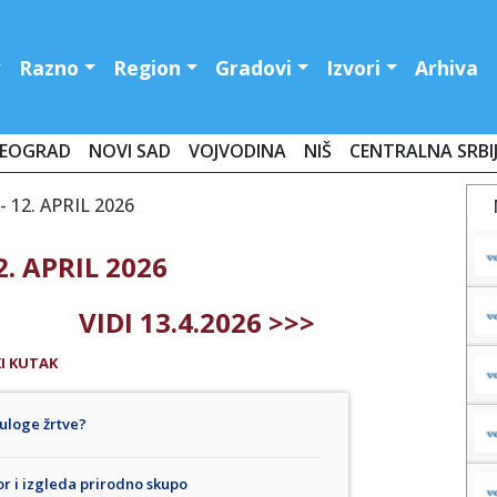
Razno
Region
Gradovi
Izvori
Arhiva
EOGRAD
NOVI SAD
VOJVODINA
NIŠ
CENTRALNA SRBI
 12. APRIL 2026
. APRIL 2026
VIDI 13.4.2026 >>>
I KUTAK
 uloge žrtve?
or i izgleda prirodno skupo