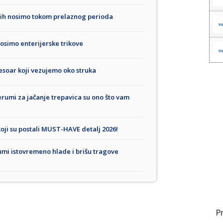
o ih nosimo tokom prelaznog perioda
osimo enterijerske trikove
esoar koji vezujemo oko struka
erumi za jačanje trepavica su ono što vam
koji su postali MUST-HAVE detalj 2026!
umi istovremeno hlade i brišu tragove
P