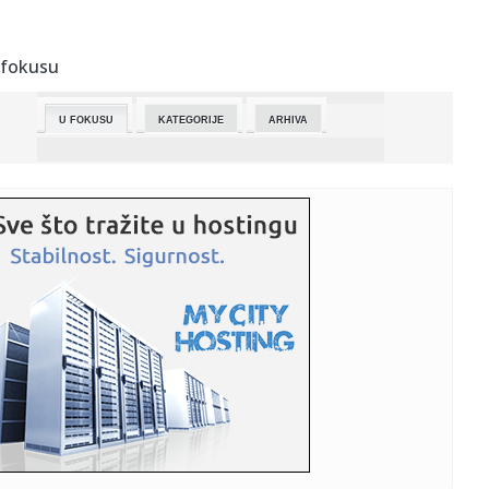
08:28:
Nova Srpkinja u WNBA! Anđela se seli u prestonicu
Amerike (FOTO)
 fokusu
08:28:
Strujni udar predstavio spot za pesmu ‘Hoću da mi bude
lepo’
U FOKUSU
KATEGORIJE
ARHIVA
08:26:
Москва уводи затворске казне за ...
08:26:
Америчка економија у марту ...
08:26:
Јутарња рутина 30-30-30: Утиче на ...
08:26:
Циклус СВЕТ ДИГИТАЛНЕ УМЕТНОСТИ: ...
08:26:
Предавање: ,,Астерикс и Обеликс од ...
08:26:
Представа “На вуком трагу” 15. и 18. ...
08:21:
Nova serija iz Pariza