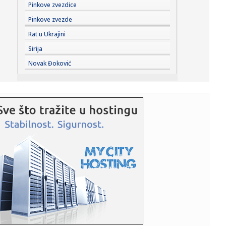
15:35:
Nekadašnji jugoslovenski gigant seli se iz Zagreba:
Pinkove zvezdice
Proizvodnja ...
Pinkove zvezde
15:35:
Turista objavio snimak iz apartmana u Zadru i izazvao
Rat u Ukrajini
raspravu (V...
Sirija
15:35:
ZONA party ove godine posvećen glumicama, majkama i
Novak Đoković
svim ženama
15:35:
Cvijanović: Novi Zejtinlik podsjetnik na velike srpske žrtve
za...
15:35:
Srbija kandidat za domaćina Evropskog prvenstva!
15:30:
Đedović: Navodi o otvaranju 5. rudnika kod Zajčara širenje
pa...
15:29:
Vlahović na pragu Bešiktaša! Otkriveni detalji ugovora,
cifre ...
15:27:
U Nagasakiju obeležena 81. godišnjica američkog
atomskog napad...
15:20:
У Србији и сутра сунчано и топло, ...