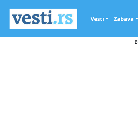
Vesti
Zabava
B