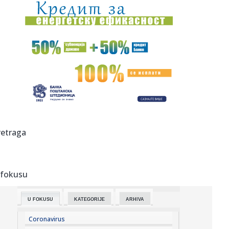
15:35:
Srbija, Slovenija i Sjeverna Makedonija kandidati za EP
15:35:
Derventski "Unis" najveći poreski dužnik
15:35:
Teško povrijeđen motociklista u Zenici
15:35:
Mediji: Dok se naši vatrogasci bore na terenu, blokaderi iz
fote...
15:35:
U jednom danu u Sjevernoj Makedoniji izbilo 25 požara,
retraga
dva još ...
15:35:
Volite WhatsApp stikere? ChatGPT bi uskoro mogao
olakšati njihov...
 fokusu
15:35:
Kako ukloniti smeđe mrlje od kafe i čaja sa šolja
U FOKUSU
KATEGORIJE
ARHIVA
15:35:
BiH ponovo na udaru vrućina: Do 40 stepeni i nastavak
suše
Coronavirus