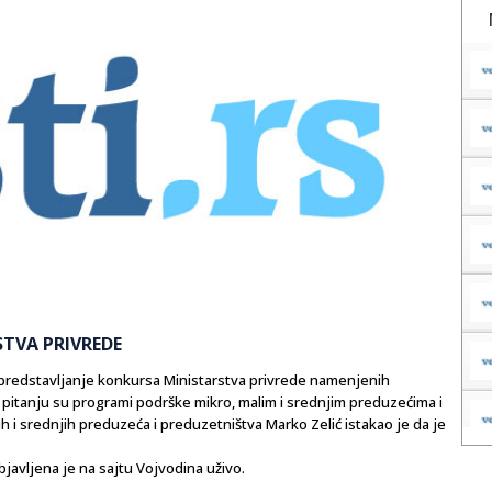
STVA PRIVREDE
 predstavljanje konkursa Ministarstva privrede namenjenih
U pitanju su programi podrške mikro, malim i srednjim preduzećima i
h i srednjih preduzeća i preduzetništva Marko Zelić istakao je da je
bjavljena je na sajtu Vojvodina uživo.