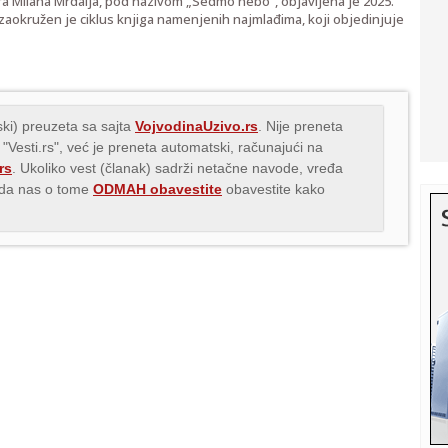
tora Milana Mrdalja, pod nazivom „Sedmo nebo“, objavljena je 2025.
aokružen je ciklus knjiga namenjenih najmlađima, koji objedinjuje
ki) preuzeta sa sajta
VojvodinaUzivo.rs
. Nije preneta
 "Vesti.rs", već je preneta automatski, računajući na
rs
. Ukoliko vest (članak) sadrži netačne navode, vređa
s da nas o tome
ODMAH obavestite
obavestite kako