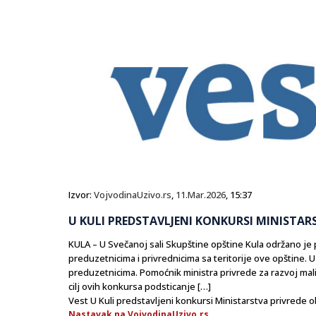
Izvor:
VojvodinaUzivo.rs
,
11.Mar.2026
, 15:37
U KULI PREDSTAVLJENI KONKURSI MINISTAR
KULA – U Svečanoj sali Skupštine opštine Kula održano je
preduzetnicima i privrednicima sa teritorije ove opštine. 
preduzetnicima. Pomoćnik ministra privrede za razvoj mali
cilj ovih konkursa podsticanje […]
Vest U Kuli predstavljeni konkursi Ministarstva privrede o
Nastavak na VojvodinaUzivo.rs...