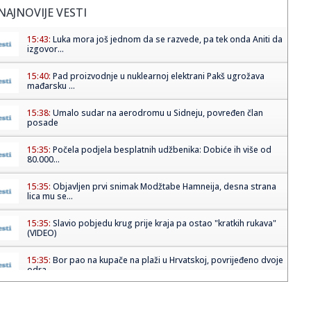
NAJNOVIJE VESTI
15:43:
Luka mora još jednom da se razvede, pa tek onda Aniti da
izgovor...
15:40:
Pad proizvodnje u nuklearnoj elektrani Pakš ugrožava
mađarsku ...
15:38:
Umalo sudar na aerodromu u Sidneju, povređen član
posade
15:35:
Počela podjela besplatnih udžbenika: Dobiće ih više od
80.000...
15:35:
Objavljen prvi snimak Modžtabe Hamneija, desna strana
lica mu se...
15:35:
Slavio pobjedu krug prije kraja pa ostao "kratkih rukava"
(VIDEO)
15:35:
Bor pao na kupače na plaži u Hrvatskoj, povrijeđeno dvoje
odra...
15:35:
Papa pozvao na prekid sukoba: U Ukrajini i Rusiji stradaju
nevini...