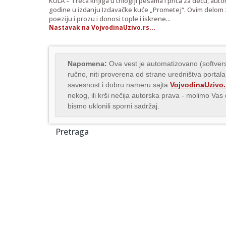
KULA – Treća knjiga u trilogiji pesama i priča za decu, au
godine u izdanju Izdavačke kuće „Prometej“. Ovim delom z
poeziju i prozu i donosi tople i iskrene...
Nastavak na VojvodinaUzivo.rs...
Napomena:
Ova vest je automatizovano (softvers
ručno, niti proverena od strane uredništva portala
savesnost i dobru nameru sajta
VojvodinaUzivo.
nekog, ili krši nečija autorska prava - molimo Va
bismo uklonili sporni sadržaj.
Pretraga