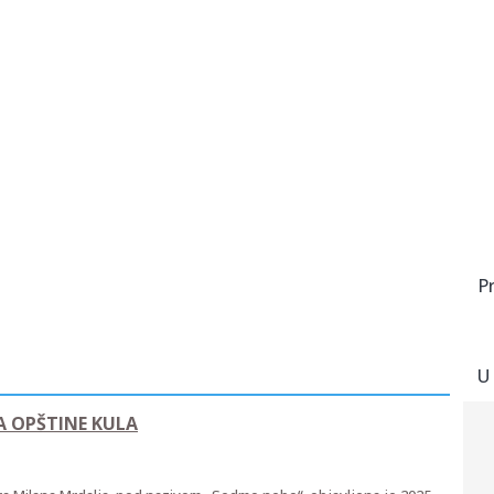
P
U
A OPŠTINE KULA