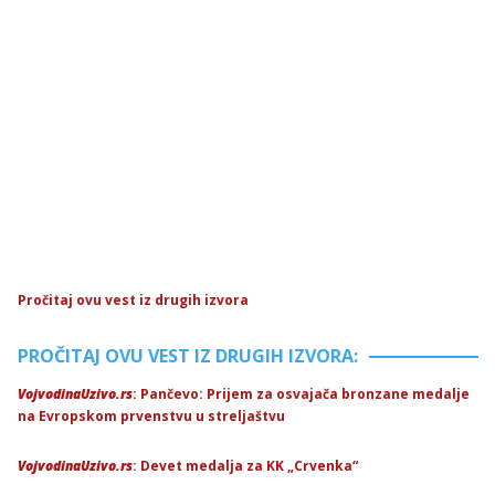
Pročitaj ovu vest iz drugih izvora
PROČITAJ OVU VEST IZ DRUGIH IZVORA:
VojvodinaUzivo.rs
: Pančevo: Prijem za osvajača bronzane medalje
na Evropskom prvenstvu u streljaštvu
VojvodinaUzivo.rs
: Devet medalja za KK „Crvenka“