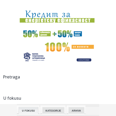
11:37:
JANAKOPULOS PRIZNAO JAVNO: „JEDINO ŠTO VOLIM SU
TROJKE“: Šo...
11:33:
"Čistoća" izdvaja 12 milliona za tri nova kamiona
11:33:
GTA 6 ruši rekorde i pre izlaska: Take-Two najavio
ogromnu zarad...
11:33:
BMW iz 1977. prešao samo 14.500 km – izgleda kao da je
upravo ...
11:33:
Vučić istakao EXPO kao veliku priliku za Srbiju: "Šansa i za
s...
11:33:
Nova eskalacija uprkos primirju: Izrael izveo prodorne
Pretraga
napade
11:33:
Kula: Kruščić čuva uspomenu na Radisava Rabrenovića
U fokusu
11:29:
"Nikome ne pretim, samo rešavamo vodotokove na
teritoriji Srbije...
U FOKUSU
KATEGORIJE
ARHIVA
11:29:
Predstavnik Hezbolaha o ratu u Iranu: Svedočimo velikoj