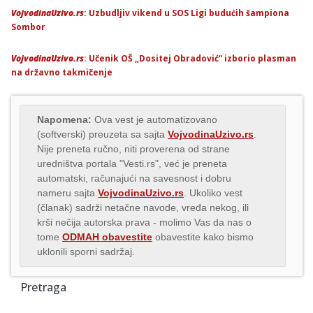
VojvodinaUzivo.rs
: Uzbudljiv vikend u SOS Ligi budućih šampiona
Sombor
VojvodinaUzivo.rs
: Učenik OŠ „Dositej Obradović“ izborio plasman
na državno takmičenje
Napomena:
Ova vest je automatizovano
(softverski) preuzeta sa sajta
VojvodinaUzivo.rs
.
Nije preneta ručno, niti proverena od strane
uredništva portala "Vesti.rs", već je preneta
automatski, računajući na savesnost i dobru
nameru sajta
VojvodinaUzivo.rs
. Ukoliko vest
(članak) sadrži netačne navode, vređa nekog, ili
krši nečija autorska prava - molimo Vas da nas o
tome
ODMAH obavestite
obavestite kako bismo
uklonili sporni sadržaj.
Pretraga