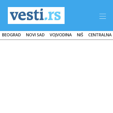
BEOGRAD
NOVI SAD
VOJVODINA
NIŠ
CENTRALNA 