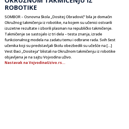
ROBOTIKE
SOMBOR – Osnovna škola „Dositej Obradović“ bila je domaćin
Okružnog takmičenja iz robotike, na kojem su učenici ostvarili
izuzetne rezultate i izborili plasman na republičko takmičenje.
Takmičenje se sastojalo iz tri dela – testa znanja, izrade
funkcionalnog modela na zadatu temu i odbrane rada. Svih šest
učenika koji su predstavljali školu obezbedili su učešće na […]
Vest Đaci „Dositeja“ blistali na Okružnom takmičenju iz robotike
objavljena je na sajtu Vojvodina uživo.
Nastavak na VojvodinaUzivo.rs...