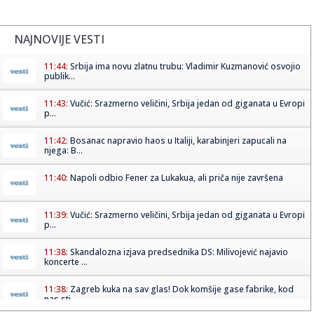
NAJNOVIJE VESTI
11:44:
Srbija ima novu zlatnu trubu: Vladimir Kuzmanović osvojio
publik...
11:43:
Vučić: Srazmerno veličini, Srbija jedan od giganata u Evropi
p...
11:42:
Bosanac napravio haos u Italiji, karabinjeri zapucali na
njega: B...
11:40:
Napoli odbio Fener za Lukakua, ali priča nije završena
11:39:
Vučić: Srazmerno veličini, Srbija jedan od giganata u Evropi
p...
11:38:
Skandalozna izjava predsednika DS: Milivojević najavio
koncerte ...
11:38:
Zagreb kuka na sav glas! Dok komšije gase fabrike, kod
nas sti...