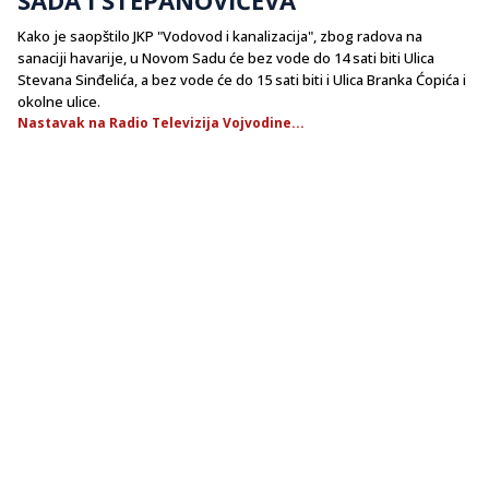
Kako je saopštilo JKP "Vodovod i kanalizacija", zbog radova na
sanaciji havarije, u Novom Sadu će bez vode do 14 sati biti Ulica
Stevana Sinđelića, a bez vode će do 15 sati biti i Ulica Branka Ćopića i
okolne ulice.
Nastavak na Radio Televizija Vojvodine...