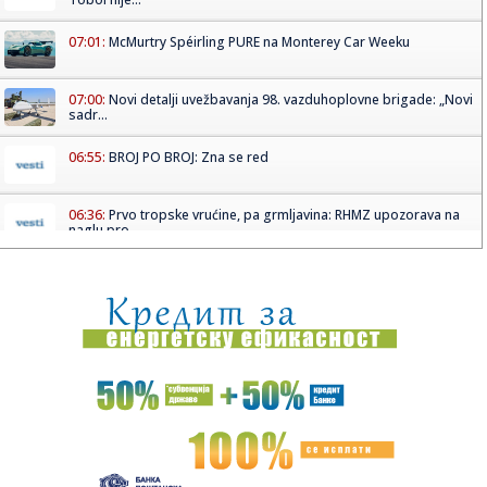
07:01:
McMurtry Spéirling PURE na Monterey Car Weeku
07:00:
Novi detalji uvežbavanja 98. vazduhoplovne brigade: „Novi
sadr...
06:55:
BROJ PO BROJ: Zna se red
06:36:
Prvo tropske vrućine, pa grmljavina: RHMZ upozorava na
naglu pro...
06:32:
U planu tri železničke stanice u Nišu, glavna na području
Crv...
06:11:
Vlasnici poručili: "Nova Željezara Zenica nikada nije bila na
...
06:11:
"Mozaik prijateljstva" traži plac za novi dom javne kuhinje
06:11:
Alarm iz Doboja: Procjedne vode iz deponije završavaju u
rijeci ...