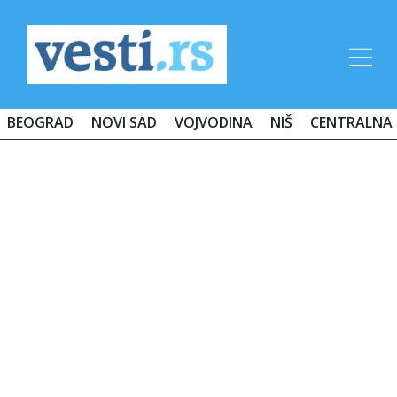
BEOGRAD
NOVI SAD
VOJVODINA
NIŠ
CENTRALNA 