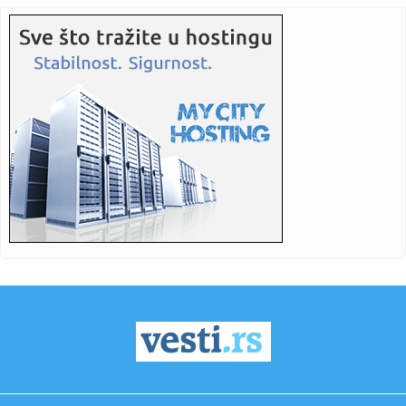
hajlajtse p...
00:05:
Roganović ne pomišlja na opuštanje: Uvek ima mesta za
napredak...
00:04:
Vukotić ne zna ko je Baba: "Vidim da ga svi hvale"
00:01:
Na današnji dan, 7. avgust
23:59:
U predgrađu Damaska podignut autobus u vazduh, dve
osobe poginul...
23:55:
ROMAŠČENKO POSLE POTOPA U HUMSKOJ: Jedna stvar
posebno ga je ra...
23:54:
Aleksić: "Nemamo čega da se plašimo u Kazahstanu"
VIDEO
23:48:
Trener Tobola: "Hteli smo da Partizan napada po krilu"
23:47:
Škoda Peaq u serijskoj proizvodnji