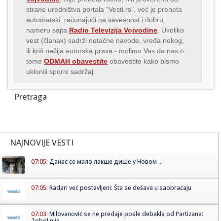
strane uredništva portala "Vesti.rs", već je preneta
automatski, računajući na savesnost i dobru
nameru sajta
Radio Televizija Vojvodine
. Ukoliko
vest (članak) sadrži netačne navode, vređa nekog,
ili krši nečija autorska prava - molimo Vas da nas o
tome
ODMAH obavestite
obavestite kako bismo
uklonili sporni sadržaj.
Pretraga
NAJNOVIJE VESTI
07:05:
Данас се мало лакше дише у Новом ...
07:05:
Radari već postavljeni: Šta se dešava u saobraćaju
07:03:
Milovanović se ne predaje posle debakla od Partizana:
Tobol nije...