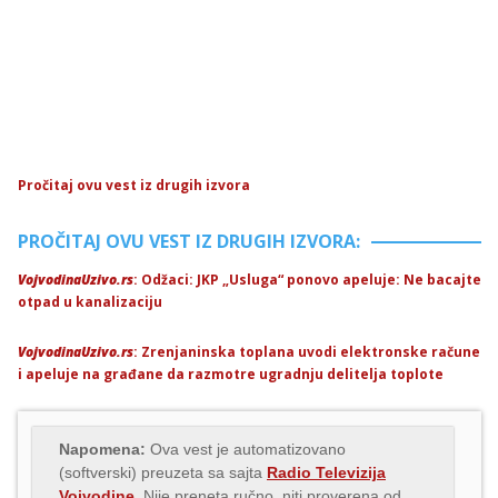
Pročitaj ovu vest iz drugih izvora
PROČITAJ OVU VEST IZ DRUGIH IZVORA:
VojvodinaUzivo.rs
: Odžaci: JKP „Usluga“ ponovo apeluje: Ne bacajte
otpad u kanalizaciju
VojvodinaUzivo.rs
: Zrenjaninska toplana uvodi elektronske račune
i apeluje na građane da razmotre ugradnju delitelja toplote
Napomena:
Ova vest je automatizovano
(softverski) preuzeta sa sajta
Radio Televizija
Vojvodine
. Nije preneta ručno, niti proverena od