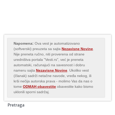
Napomena:
Ova vest je automatizovano
(softverski) preuzeta sa sajta
Nezavisne Novine
.
Nije preneta ručno, niti proverena od strane
uredništva portala "Vesti.rs", već je preneta
automatski, računajući na savesnost i dobru
nameru sajta
Nezavisne Novine
. Ukoliko vest
(članak) sadrži netačne navode, vređa nekog, ili
krši nečija autorska prava - molimo Vas da nas o
tome
ODMAH obavestite
obavestite kako bismo
uklonili sporni sadržaj.
Pretraga