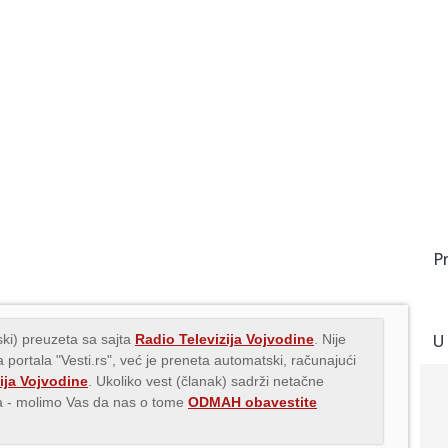
P
U
ki) preuzeta sa sajta
Radio Televizija Vojvodine
. Nije
 portala "Vesti.rs", već je preneta automatski, računajući
ija Vojvodine
. Ukoliko vest (članak) sadrži netačne
ava - molimo Vas da nas o tome
ODMAH obavestite