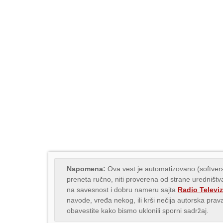
Napomena:
Ova vest je automatizovano (softvers
preneta ručno, niti proverena od strane uredništva
na savesnost i dobru nameru sajta
Radio Televiz
navode, vređa nekog, ili krši nečija autorska pr
obavestite kako bismo uklonili sporni sadržaj.