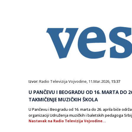
Izvor:
Radio Televizija Vojvodine
,
11.Mar.2026
, 15:37
U PANČEVU I BEOGRADU OD 16. MARTA DO 26
TAKMIČENJE MUZIČKIH ŠKOLA
U Pančevu i Beogradu od 16. marta do 26. aprila biće održ
organizaciji Udruženja muzičkih i baletskih pedagoga Srbij
Nastavak na Radio Televizija Vojvodine...