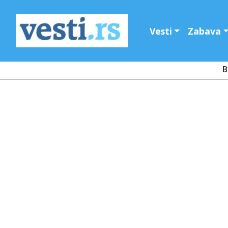
Vesti
Zabava
B