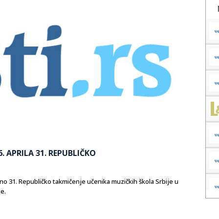
. APRILA 31. REPUBLIČKO
ano 31. Republičko takmičenje učenika muzičkih škola Srbije u
e.