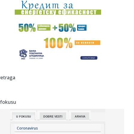
21:52:
"Delije" zovu na Marakanu: "Prepoznajemo momenat"
21:49:
Bez struje u petak u Zagužanu
21:45:
Kineski Luxeed RX izgleda kao kombinacija Ferrari
Purosanguea i X...
21:43:
Madona i Kajli Minog objavljuju prvu zajedničku pesmu
VIDEO
21:43:
Demba Sek se iskupio u Humskoj VIDEO
retraga
21:41:
VIDEO: Novosadski vatrogasci upućeni na ispomoć u
gašenju po...
 fokusu
21:41:
Knežević: "Da nije bilo Srbije i Vučića nikada ne bi
pobedili...
U FOKUSU
DOBRE VESTI
ARHIVA
21:40:
Beograd spreman za rat bez rukavica – stižu svetski
šampioni ...
Coronavirus