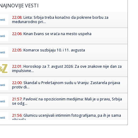
NAJNOVIJE VESTI
22:08:
Linta: Srbija treba konačno da pokrene borbu za
međunarodno pri...
22:06:
Kinan Evans se vraća na mesto uspeha
22:05:
Komarce suzbijaju 10. i 11. avgusta
22:01:
Horoskop za 7. avgust 2026: Za ove znakove nije dan za
impulsivne...
22:00:
Skandal u Prekršajnom sudu u Vranju: Zastarela prijava
protiv di...
21:57:
Pavlović na opozicionim medijima: Mali je u pravu, Srbija
se odg...
21:56:
Glumicu ucenjivali intimnim fotografijama, pa ih je sama
objavila...
21:55:
HUMSKA JE STREPELA, PA EKSPLODIRALA: Partizan na
poluvremenu ima ...