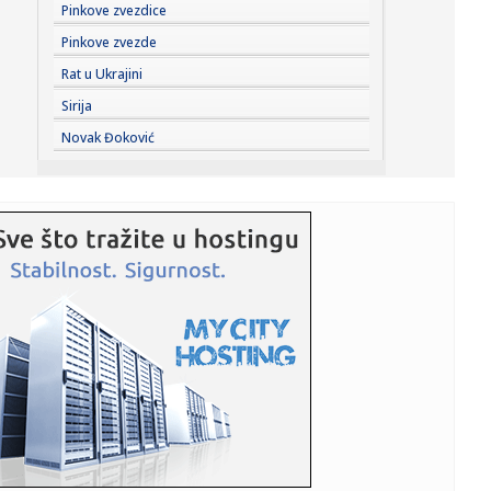
21:40:
Rijana snima novi album: ASAP Roki otkrio detalje
Pinkove zvezdice
Pinkove zvezde
21:40:
Skinula se devojka Bake Praseta: Pokazala savršeno telo
Rat u Ukrajini
(FOTO)
Sirija
21:39:
HAOS U SALCBURGU: Sudija povukao igrače sa terena,
Novak Đoković
domaćin se h...
21:36:
Novosadska policija zaplenila 85 kilograma droge:
Uhapšene tri o...
21:32:
Tramp brani Hegseta
21:31:
Fonseka: "Đoković je sve stariji – zato to predlaže"
21:25:
VIDEO: Test Jeep Compass
21:21:
Vučić otkrio o čemu će razgovarati sa Zelenskim: Evropski
put...
21:20:
Salah: "Prvi put u životu da sam doživeo ovako nešto"
VIDEO