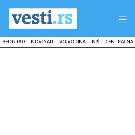
BEOGRAD
NOVI SAD
VOJVODINA
NIŠ
CENTRALNA 