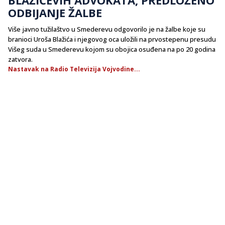
ODBIJANJE ŽALBE
Više javno tužilaštvo u Smederevu odgovorilo je na žalbe koje su
branioci Uroša Blažića i njegovog oca uložili na prvostepenu presudu
Višeg suda u Smederevu kojom su obojica osuđena na po 20 godina
zatvora.
Nastavak na Radio Televizija Vojvodine...