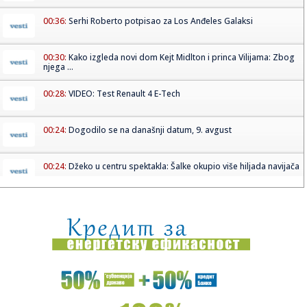
00:36:
Serhi Roberto potpisao za Los Anđeles Galaksi
00:30:
Kako izgleda novi dom Kejt Midlton i princa Vilijama: Zbog
njega ...
00:28:
VIDEO: Test Renault 4 E-Tech
00:24:
Dogodilo se na današnji datum, 9. avgust
00:24:
Džeko u centru spektakla: Šalke okupio više hiljada navijača
00:24:
Bez golova u Hercegovini: Široki i Sloga, Sarajevo i Radnik
remi...
00:20:
Đura Đ. Trajković br. 26: Plejlista za sivu zonu (Fontaines
D....
00:17:
Velika akcija tokom noći i ranog jutra u Beogradu: Ekipe
izlaze ...