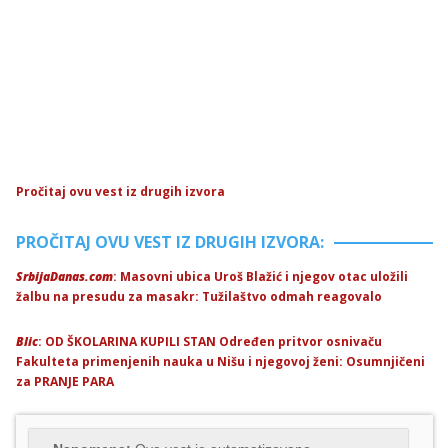
Pročitaj ovu vest iz drugih izvora
PROČITAJ OVU VEST IZ DRUGIH IZVORA:
SrbijaDanas.com
: Masovni ubica Uroš Blažić i njegov otac uložili
žalbu na presudu za masakr: Tužilaštvo odmah reagovalo
Blic
: OD ŠKOLARINA KUPILI STAN Određen pritvor osnivaču
Fakulteta primenjenih nauka u Nišu i njegovoj ženi: Osumnjičeni
za PRANJE PARA