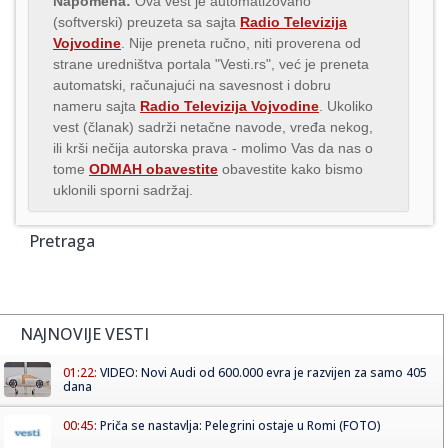
Napomena:
Ova vest je automatizovano
(softverski) preuzeta sa sajta
Radio Televizija
Vojvodine
. Nije preneta ručno, niti proverena od
strane uredništva portala "Vesti.rs", već je preneta
automatski, računajući na savesnost i dobru
nameru sajta
Radio Televizija Vojvodine
. Ukoliko
vest (članak) sadrži netačne navode, vređa nekog,
ili krši nečija autorska prava - molimo Vas da nas o
tome
ODMAH obavestite
obavestite kako bismo
uklonili sporni sadržaj.
Pretraga
NAJNOVIJE VESTI
01:22:
VIDEO: Novi Audi od 600.000 evra je razvijen za samo 405
dana
00:45:
Priča se nastavlja: Pelegrini ostaje u Romi (FOTO)