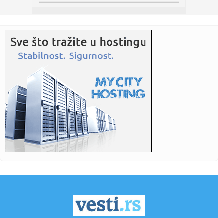
23:21:
ZVEZDA SPREMA POJAČANJE: Igrač Real Madrida na korak
od Malog K...
23:21:
Izrael pravi plan bez Trampa
23:16:
Heroji sa Olimpa! Srbi sat vremena vodili borbu za život na
opas...
23:16:
Bruno Gimaraeš prešao iz Njukasla u Arsenal
23:16:
Drama se nastavlja: "Samo igračice koje su žene mogu u
WNBA, al...
23:06:
Jovanovića čeka ogroman posao – Teleoptik ponovo
poražen
23:04:
Od jutarnje kafe do večernjeg izlaska: Crne haljine do 3.000
din...
23:03:
Vatreni pakao kod Doljevca! Automobili potpuno uništeni,
plamen ...