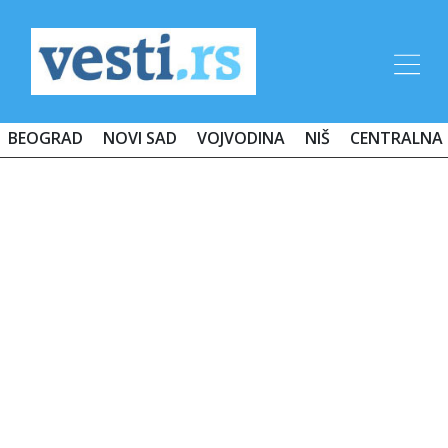
BEOGRAD
NOVI SAD
VOJVODINA
NIŠ
CENTRALNA 