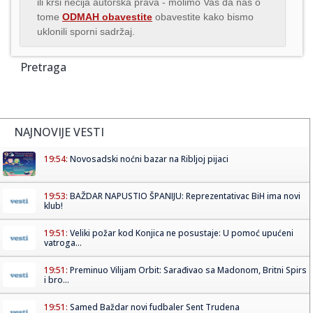
ili krši nečija autorska prava - molimo Vas da nas o
tome
ODMAH obavestite
obavestite kako bismo
uklonili sporni sadržaj.
Pretraga
NAJNOVIJE VESTI
19:54:
Novosadski noćni bazar na Ribljoj pijaci
19:53:
BAŽDAR NAPUSTIO ŠPANIJU: Reprezentativac BiH ima novi
klub!
19:51:
Veliki požar kod Konjica ne posustaje: U pomoć upućeni
vatroga...
19:51:
Preminuo Vilijam Orbit: Sarađivao sa Madonom, Britni Spirs
i bro...
19:51:
Samed Baždar novi fudbaler Sent Trudena