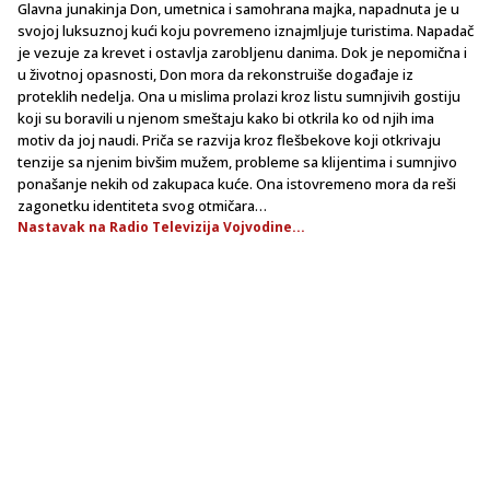
Glavna junakinja Don, umetnica i samohrana majka, napadnuta je u
svojoj luksuznoj kući koju povremeno iznajmljuje turistima. Napadač
je vezuje za krevet i ostavlja zarobljenu danima. Dok je nepomična i
u životnoj opasnosti, Don mora da rekonstruiše događaje iz
proteklih nedelja. Ona u mislima prolazi kroz listu sumnjivih gostiju
koji su boravili u njenom smeštaju kako bi otkrila ko od njih ima
motiv da joj naudi. Priča se razvija kroz flešbekove koji otkrivaju
tenzije sa njenim bivšim mužem, probleme sa klijentima i sumnjivo
ponašanje nekih od zakupaca kuće. Ona istovremeno mora da reši
zagonetku identiteta svog otmičara…
Nastavak na Radio Televizija Vojvodine...