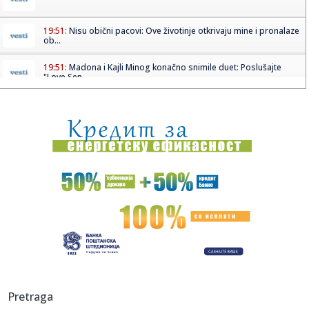
19:51:
Nisu obični pacovi: Ove životinje otkrivaju mine i pronalaze
ob...
19:51:
Madona i Kajli Minog konačno snimile duet: Poslušajte
"Love Sen...
19:51:
Dunav na rekordno niskom nivou: Brodovi zapeli, pojavili
se velik...
19:51:
Odmor u Beogradu završio incidentom: S gošćama iz
Amerike "zar...
19:51:
Volkswagen sprema zaokret, planira prvi pikap proizveden
u Americ...
19:49:
Veliki požar u Grudama: Gori više od 40 hektara,
angažovani Ai...
19:49:
Šta od voća smijete unijeti u Hrvatsku iz BiH: Kazne mogu
dosti...
19:49:
Direktoru "Telekoma Srbije" Vladimiru Lučiću zabranjen
Pretraga
ulazak n...