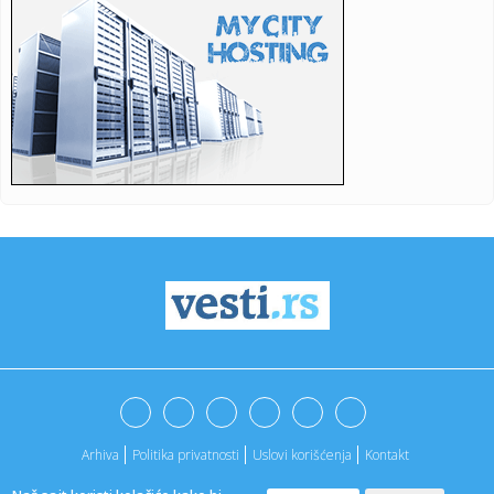
19:40:
Gde izaći u Beogradu? Ovo su najhot mesta za letnji
provod
19:38:
Barselona otkazala gostovanje u Maroku
19:37:
Ovo je Smart #2
19:37:
Zelenski stigao u Beograd: Prve reči ukrajinskog
predsednika po ...
19:32:
Novi BYD Seal 07
19:31:
Preminuo poznati muzički producent: Sarađivao sa
Madonom i Brit...
19:30:
Procurio govor Kamale Haris: Udarila oštro po Bajdenu
Arhiva
Politika privatnosti
Uslovi korišćenja
Kontakt
19:28:
Председник Украјине Володимир ...