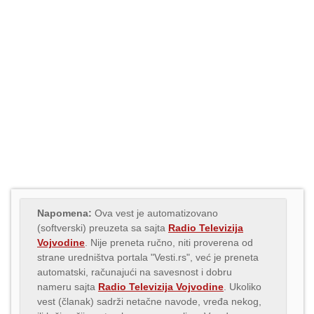
Napomena:
Ova vest je automatizovano
(softverski) preuzeta sa sajta
Radio Televizija
Vojvodine
. Nije preneta ručno, niti proverena od
strane uredništva portala "Vesti.rs", već je preneta
automatski, računajući na savesnost i dobru
nameru sajta
Radio Televizija Vojvodine
. Ukoliko
vest (članak) sadrži netačne navode, vređa nekog,