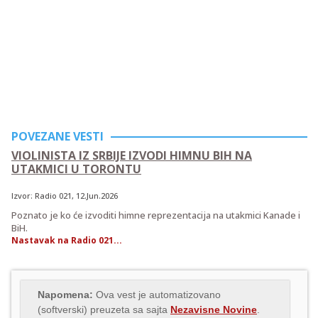
POVEZANE VESTI
VIOLINISTA IZ SRBIJE IZVODI HIMNU BIH NA
UTAKMICI U TORONTU
Izvor:
Radio 021
, 12.Jun.2026
Poznato je ko će izvoditi himne reprezentacija na utakmici Kanade i
BiH.
Nastavak na Radio 021...
Napomena:
Ova vest je automatizovano
(softverski) preuzeta sa sajta
Nezavisne Novine
.