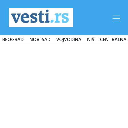
BEOGRAD
NOVI SAD
VOJVODINA
NIŠ
CENTRALNA 