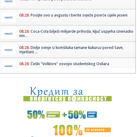
08:28:
Posijte ovo u avgustu i berite svježe povrće cijele jeseni
08:28:
Coca-Cola bilježi milijarde prihoda, ključ uspjeha iznenadio
mn...
08:28:
Divlje svinje iz komšiluka tamane kukuruz pored Save,
mještani ...
08:28:
Češki "Volklore" osvojio studentskog Oskara
08:28:
Eksplodirala plinska boca kod Doboja, gorjelo i nisko
rastinje
08:28:
Ema Heming otvoreno o životu uz Brusa Vilisa
08:28:
Gruzija u mraku: Treći put za dvije nedjelje
08:28:
Novo otkriće mijenja pogled na prvu vojnu supersilu svijeta