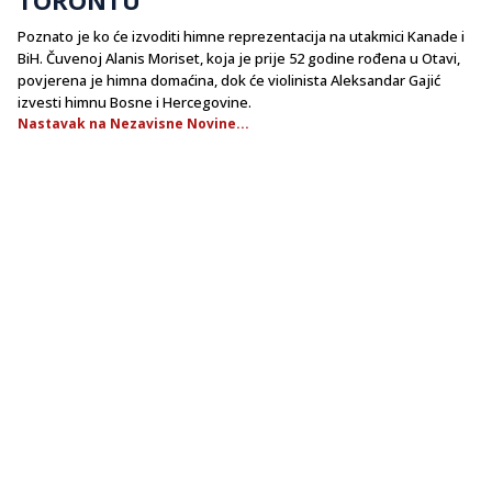
Poznato je ko će izvoditi himne reprezentacija na utakmici Kanade i
BiH. Čuvenoj Alanis Moriset, koja je prije 52 godine rođena u Otavi,
povjerena je himna domaćina, dok će violinista Aleksandar Gajić
izvesti himnu Bosne i Hercegovine.
Nastavak na Nezavisne Novine...