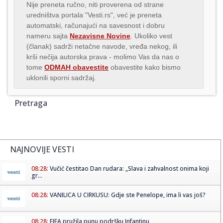
Nije preneta ručno, niti proverena od strane
uredništva portala "Vesti.rs", već je preneta
automatski, računajući na savesnost i dobru
nameru sajta
Nezavisne Novine
. Ukoliko vest
(članak) sadrži netačne navode, vređa nekog, ili
krši nečija autorska prava - molimo Vas da nas o
tome
ODMAH obavestite
obavestite kako bismo
uklonili sporni sadržaj.
Pretraga
NAJNOVIJE VESTI
08:28:
Vučić čestitao Dan rudara: „Slava i zahvalnost onima koji
gr...
08:28:
VANILICA U CIRKUSU: Gdje ste Penelope, ima li vas još?
08:28:
FIFA pružila punu podršku Infantinu