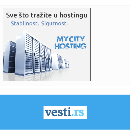
08:16:
200 na sat: Novi korak ka brzoj pruzi Beograd-Niš, traži se
izv...
08:15:
Deseta Velikogradištanska Gitarijada: Jubilej u znaku
rokenrola
08:14:
Deo Limana, NIS, Spens i Merkator mogu imati otežano
snabdevanje...
08:14:
Prvo skoči, pa reci Hetafe
08:12:
Istorijska odluka u Americi: Ova država sada dozvoljava
pacijent...
08:09:
Предавање “Српска црква у ...
08:11:
Vučić danas sa učesnicima kampa „Srbija te zove 2026“
08:09:
Ako utišavate radio dok parkirate, postoji veoma dobar
razlog za...
08:09:
Država deli 31 milion dinara: Evo ko može da dobije
bespovratnu...