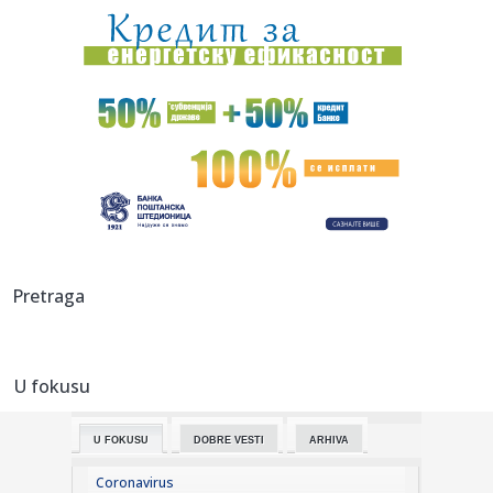
01:21:
Mercedes-AMG GT 53 4-Door Coupe
00:44:
Dogodilo se na današnji datum, 7. avgust
00:44:
Zvezda nastavlja tradiciju, opet časti najmlađe navijače
(FOTO...
00:34:
Nissan Qashqai e-Power prešao 1980 km s jednim
rezervoarom goriv...
00:29:
Evropa gori! Još jedan toplotni talas, cela Italija pod
Pretraga
crvenim ...
00:16:
Zelenski smenio ambasadore u još četiri države
U fokusu
00:09:
Humska konačno videla konkretan Partizan! Pogledajte
hajlajtse p...
U FOKUSU
DOBRE VESTI
ARHIVA
00:05:
Roganović ne pomišlja na opuštanje: Uvek ima mesta za
napredak...
Coronavirus