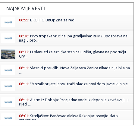
NAJNOVIJE VESTI
06:55:
BROJ PO BROJ: Zna se red
06:36:
Prvo tropske vrućine, pa grmljavina: RHMZ upozorava na
naglu pro...
06:32:
U planu tri železničke stanice u Nišu, glavna na području
Crv...
06:11:
Vlasnici poručili: "Nova Željezara Zenica nikada nije bila na
...
06:11:
"Mozaik prijateljstva" traži plac za novi dom javne kuhinje
06:11:
Alarm iz Doboja: Procjedne vode iz deponije završavaju u
rijeci ...
06:01:
Streljaštvo: Pančevac Aleksa Rakonjac osvojio zlato i
srebro na...
05:05:
Рецепт дана: Паста са фета сиром и ...