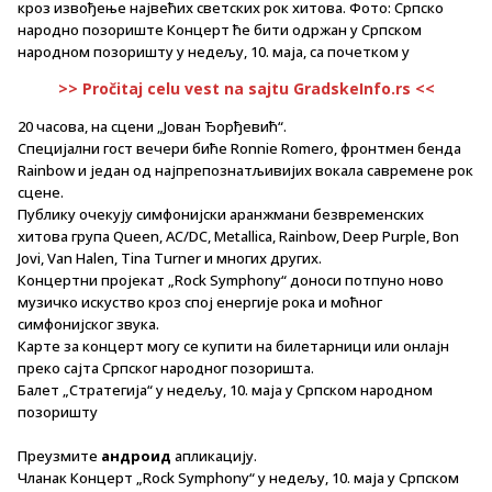
кроз извођење највећих светских рок хитова. Фото: Српско
народно позориште Концерт ће бити одржан у Српском
народном позоришту у недељу, 10. маја, са почетком у
>> Pročitaj celu vest na sajtu GradskeInfo.rs <<
20 часова, на сцени „Јован Ђорђевић“.
Специјални гост вечери биће Ronnie Romero, фронтмен бенда
Rainbow и један од најпрепознатљивијих вокала савремене рок
сцене.
Публику очекују симфонијски аранжмани безвременских
хитова група Queen, AC/DC, Metallica, Rainbow, Deep Purple, Bon
Jovi, Van Halen, Tina Turner и многих других.
Концертни пројекат „Rock Symphony“ доноси потпуно ново
музичко искуство кроз спој енергије рока и моћног
симфонијског звука.
Карте за концерт могу се купити на билетарници или онлајн
преко сајта Српског народног позоришта.
Балет „Стратегија“ у недељу, 10. маја у Српском народном
позоришту
Преузмите
андроид
апликацију.
Чланак Концерт „Rock Symphony“ у недељу, 10. маја у Српском