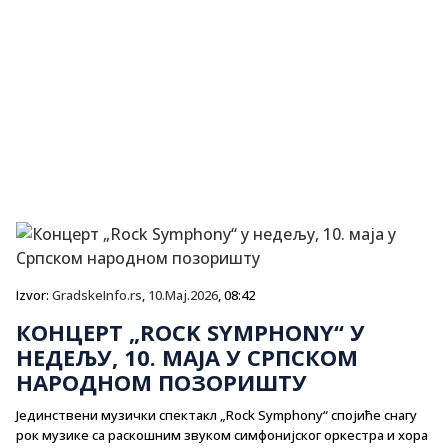
Izvor:
GradskeInfo.rs
,
10.Maj.2026
, 08:42
КОНЦЕРТ „ROCK SYMPHONY“ У
НЕДЕЉУ, 10. МАЈА У СРПСКОМ
НАРОДНОМ ПОЗОРИШТУ
Јединствени музички спектакл „Rock Symphony“ спојиће снагу
рок музике са раскошним звуком симфонијског оркестра и хора