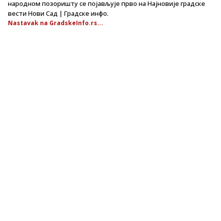
народном позоришту се појављује прво на Најновије градске
вести Нови Сад | Градске инфо.
Nastavak na GradskeInfo.rs...