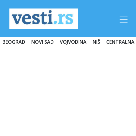
BEOGRAD
NOVI SAD
VOJVODINA
NIŠ
CENTRALNA 