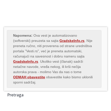
Napomena:
Ova vest je automatizovano
(softverski) preuzeta sa sajta
GradskeInfo.rs
. Nije
preneta ručno, niti proverena od strane uredništva
portala "Vesti.rs", već je preneta automatski,
računajući na savesnost i dobru nameru sajta
GradskeInfo.rs
. Ukoliko vest (članak) sadrži
netačne navode, vređa nekog, ili krši nečija
autorska prava - molimo Vas da nas o tome
ODMAH obavestite
obavestite kako bismo uklonili
sporni sadržaj.
Pretraga