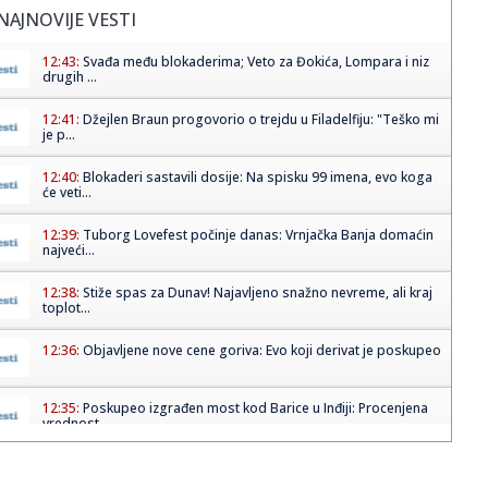
NAJNOVIJE VESTI
12:43:
Svađa među blokaderima; Veto za Đokića, Lompara i niz
drugih ...
12:41:
Džejlen Braun progovorio o trejdu u Filadelfiju: "Teško mi
je p...
12:40:
Blokaderi sastavili dosije: Na spisku 99 imena, evo koga
će veti...
12:39:
Tuborg Lovefest počinje danas: Vrnjačka Banja domaćin
najveći...
12:38:
Stiže spas za Dunav! Najavljeno snažno nevreme, ali kraj
toplot...
12:36:
Objavljene nove cene goriva: Evo koji derivat je poskupeo
12:35:
Poskupeo izgrađen most kod Barice u Inđiji: Procenjena
vrednost...
12:30:
Nove cene goriva: Evo koliko sada koštaju benzin i dizel