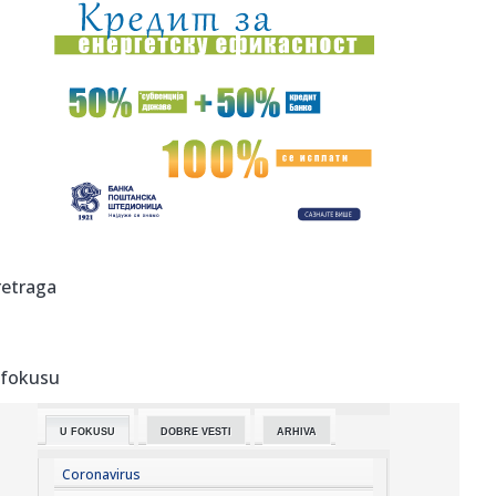
12:30:
Svilar "priziva" dva evropska velikana?
12:26:
АГЕНЦИЈА АПЕЛУЈЕ НА РОДИТЕЉЕ: ...
12:26:
Krajišnici očitali lekciju antisrpskim medijima o "Oluji": To
j...
12:24:
U subotu oko 33 stepena
12:23:
Tri namirnice guraju cene: Hrana ponovo poskupela
retraga
12:22:
ZVEZDA PRATI MUNDIJALCA: Helio Varela na radaru
crveno-belih, cen...
 fokusu
12:20:
Diomande: "Ostvario sam dečački san"
U FOKUSU
DOBRE VESTI
ARHIVA
12:17:
Cicipas žali što se ranije nije "otarasio" oca
Coronavirus