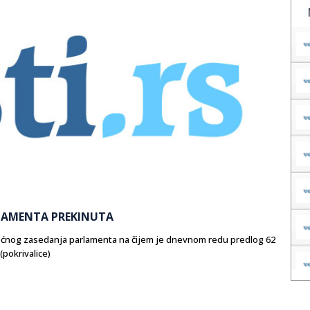
LAMENTA PREKINUTA
ćnog zasedanja parlamenta na čijem je dnevnom redu predlog 62
(pokrivalice)