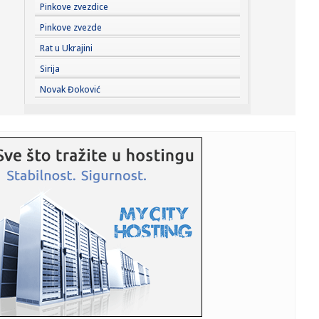
12:16:
Vlada Srbije donela odluku o ceni goriva: Važiće do 16.
Pinkove zvezdice
avgusta
Pinkove zvezde
12:15:
200.000 vojnika pobeglo?
Rat u Ukrajini
Sirija
12:15:
Vatrogasci gase požare u Srbiji, dok toplotni talas ne
Novak Đoković
jenjava
12:12:
Stvara se novi veliki vojni savez; Potpisivanje danas
12:12:
Odžaci: Ana Bekuta 14. avgusta u Odžacima
12:11:
Filmske zvezde stižu u Sarajevo: Ovo su Masterclass
predavanja k...
12:10:
Rasplet se bliži: Oglasio se MOL o kupovini NIS-a
12:10:
Bolonja se "nameračila" na još jednog Srbina
12:09:
Rajaner obustavlja letove iz Niša