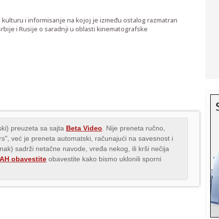
lturu i informisanje na kojoj je između ostalog razmatran
ije i Rusije o saradnji u oblasti kinematografske
ki) preuzeta sa sajta
Beta Video
. Nije preneta ručno,
.rs", već je preneta automatski, računajući na savesnost i
anak) sadrži netačne navode, vređa nekog, ili krši nečija
H obavestite
obavestite kako bismo uklonili sporni