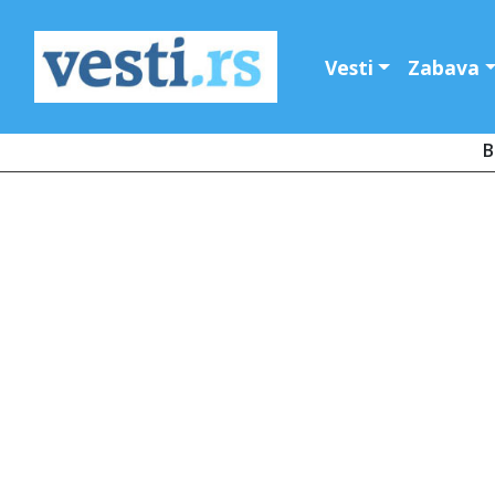
Vesti
Zabava
B