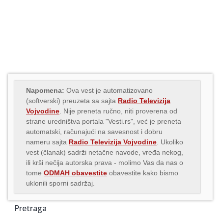
Napomena:
Ova vest je automatizovano
(softverski) preuzeta sa sajta
Radio Televizija
Vojvodine
. Nije preneta ručno, niti proverena od
strane uredništva portala "Vesti.rs", već je preneta
automatski, računajući na savesnost i dobru
nameru sajta
Radio Televizija Vojvodine
. Ukoliko
vest (članak) sadrži netačne navode, vređa nekog,
ili krši nečija autorska prava - molimo Vas da nas o
tome
ODMAH obavestite
obavestite kako bismo
uklonili sporni sadržaj.
Pretraga