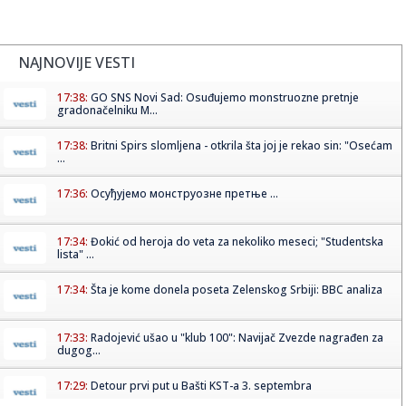
NAJNOVIJE VESTI
17:38:
GO SNS Novi Sad: Osuđujemo monstruozne pretnje
gradonačelniku M...
17:38:
Britni Spirs slomljena - otkrila šta joj je rekao sin: "Osećam
...
17:36:
Осуђујемо монструозне претње ...
17:34:
Đokić od heroja do veta za nekoliko meseci; "Studentska
lista" ...
17:34:
Šta je kome donela poseta Zelenskog Srbiji: BBC analiza
17:33:
Radojević ušao u "klub 100": Navijač Zvezde nagrađen za
dugog...
17:29:
Detour prvi put u Bašti KST-a 3. septembra