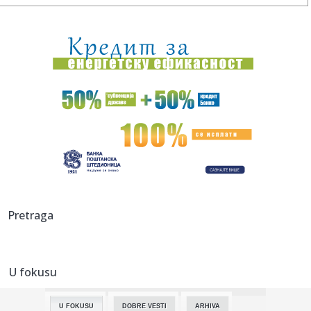
17:27:
Mislila da je srela Vučića, a onda iznela bizarnu teoriju:
Blok...
17:27:
Francuska ponovo strepi od vatrenog pakla! Upaljen crveni
alarm, ...
17:24:
Nemačke pokrajine ukidaju zabranu vožnje kamiona
nedeljom zbog ...
17:23:
Niš slavi Svetog Pantelejmona: Slava gradske opštine koja
nosi ...
17:23:
Simeone stavio tačku na priču o Alvarezu! Prošli smo kroz
sli...
17:20:
"Heroin i kokain" – objašnjena tragedija i smrt NBA igrača
Pretraga
17:20:
"Lebrona se niko ne boji – Majkl Džordan je GOAT" VIDEO
U fokusu
17:19:
Kumulativna prodaja BMW-a Serije 3 u Kini premašila 2
miliona je...
U FOKUSU
DOBRE VESTI
ARHIVA