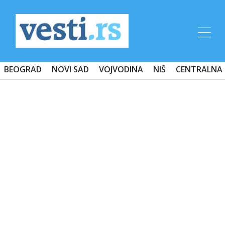
BEOGRAD
NOVI SAD
VOJVODINA
NIŠ
CENTRALNA 