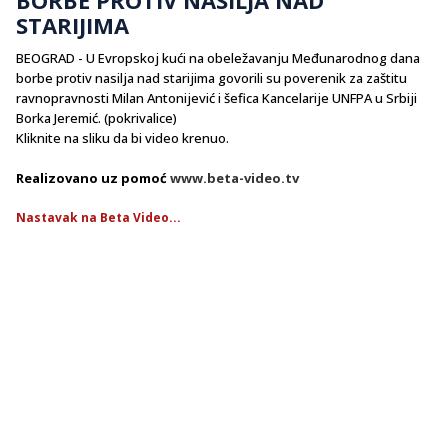
STARIJIMA
BEOGRAD - U Evropskoj kući na obeležavanju Međunarodnog dana
borbe protiv nasilja nad starijima govorili su poverenik za zaštitu
ravnopravnosti Milan Antonijević i šefica Kancelarije UNFPA u Srbiji
Borka Jeremić. (pokrivalice)
Kliknite na sliku da bi video krenuo.
Realizovano uz pomoć
www.beta-video.tv
Nastavak na Beta Video...