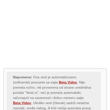
Napomena:
Ova vest je automatizovano
(softverski) preuzeta sa sajta
Beta Video
. Nije
preneta ručno, niti proverena od strane uredništva
portala "Vesti.rs", već je preneta automatski,
računajući na savesnost i dobru nameru sajta
Beta Video
. Ukoliko vest (članak) sadrži netačne
navode, vređa nekog, ili krši nečija autorska prava