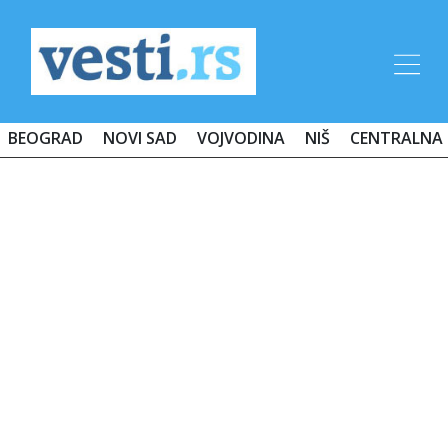
BEOGRAD
NOVI SAD
VOJVODINA
NIŠ
CENTRALNA 