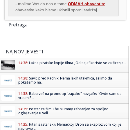
- molimo Vas da nas o tome
ODMAH obavestite
obavestite kako bismo uklonili sporni sadržaj.
Pretraga
NAJNOVIJE VESTI
14:38:
Lažne piratske kopije filma „Odiseja“ koriste se za širenje...
14:38:
Savić pred Radnik: Nema lakih utakmica, želimo da
pokažemo na...
14:38:
Baba već na promociji "zapalio" navijače: "Ovde sam da
vratim P...
14:35:
Poster za film The Mummy zabranjen za spoljno
oglašavanje u Veli...
14:35:
Hitan sastanak u Nemačkoj; Dron sa eksplozivom koji je
napravio ...