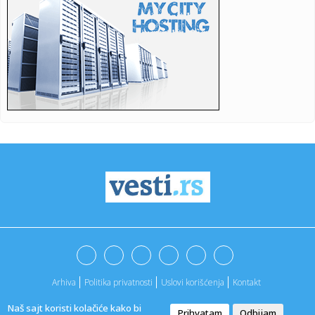
14:22:
Vozač saniteta Mario Ilić nastavlja oporavak u Vranju
14:21:
VELIKO IZNENAĐENJE: Vratio se Donatas Motiejunas!
14:21:
Cene goriva u Srbiji, 7. avgust 2026.
14:21:
Putin je sazvao sastanak i izdao naređenje
14:18:
Део Телепа без воде до 15 часова
14:17:
Šaka blokadera maltretira građane u Novom Sadu
FOTO/VIDEO
14:16:
Filip Kostić potpisao ugovor sa PSV-om
Arhiva
Politika privatnosti
Uslovi korišćenja
Kontakt
14:16:
"Pijetlovi" ostaju bez kapitena?
Naš sajt koristi kolačiće kako bi
Prihvatam
Odbijam