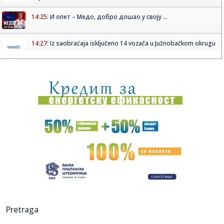
14:25:
И опет – Медо, добро дошао у своју ...
14:27:
Iz saobraćaja isključeno 14 vozača u Južnobačkom okrugu
14:27:
Tramp javno odbio Zelenskog: Nema više raketa za vas,
potrebne s...
14:26:
Prvi put viđeni vrtlozi na Suncu: Naučnici rešavaju misteriju
...
14:24:
Znakovi da vaš pas možda pati od artritisa
14:24:
Španija zaprijetila Italiji kontramjerama
14:24:
Zatražen pritvor uhapšenima u akciji "Trasa"
14:24:
Stabilnije vodosnabdijevanje sjevera Banjaluke od 15.
Pretraga
avgusta