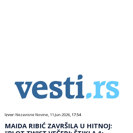
Izvor:
Nezavisne Novine
,
11.Jun.2026
, 17:54
MAIDA RIBIĆ ZAVRŠILA U HITNOJ:
"PLOT TWIST VEČERI: ŠTIKLA 1: