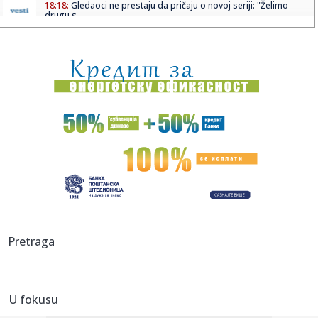
18:18:
Gledaoci ne prestaju da pričaju o novoj seriji: "Želimo
drugu s...
18:16:
Glavni evropski aerodromi povremeno deaktiviraju EES
sistem zbog ...
18:13:
Veliki udarac za organizatore Sinsinatija - povukao se jedan
od g...
18:13:
Stiglo upozorenje za Beograđane, ali nema mesta za
paniku: Ako o...
18:06:
Iznenađenje: Siner odustao od Sinsinatija!
18:03:
Brnabić žestoko odgovorila Milivojeviću: Konačno palo
priznan...
18:01:
Lekari UKC Niš u Supovcu: Meštani na preventivnim
Pretraga
pregledima
18:01:
Electropop – Niš – Bulevar 12.Februar 76 – 29.08.2026
U fokusu
17:58:
Nakon izjave Zelenskog, uklonjena ogromna zastava
Ukrajine koja j...