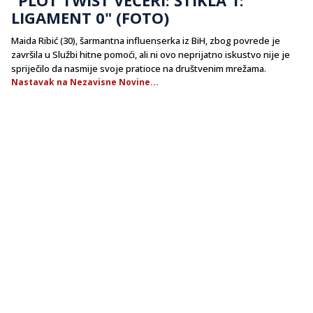
LIGAMENT 0" (FOTO)
Maida Ribić (30), šarmantna influenserka iz BiH, zbog povrede je
završila u Službi hitne pomoći, ali ni ovo neprijatno iskustvo nije je
spriječilo da nasmije svoje pratioce na društvenim mrežama.
Nastavak na Nezavisne Novine...