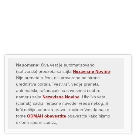
Napomena:
Ova vest je automatizovano
(softverski) preuzeta sa sajta
Nezavisne Novine
.
Nije preneta ručno, niti proverena od strane
uredništva portala "Vesti.rs", već je preneta
automatski, računajući na savesnost i dobru
nameru sajta
Nezavisne Novine
. Ukoliko vest
(članak) sadrži netačne navode, vređa nekog, ili
krši nečija autorska prava - molimo Vas da nas o
tome
ODMAH obavestite
obavestite kako bismo
uklonili sporni sadržaj.