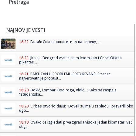
Pretraga
NAJNOVIJE VESTI
18:22:
Галић: Сви капацитети су на терену, ...
18:23:
JK se u Beograd vratila istim letom kao i Ceca! Otkrila
pikanteri...
18:21:
PARTIZAN U PROBLEMU PRED REVANŠ: Stranac
najverovatnije propušt...
18:20:
Đokić, Lompar, Bodiroga, Vidić...; Kako se raspala
"studentska...
18:20:
Cirbes otvorio dušu: "Doveli su me u zabludu i prevarili oko
ugo...
18:19:
Ovako će izgledati prva zgrada visoka jedan kilometar: Već
stig...