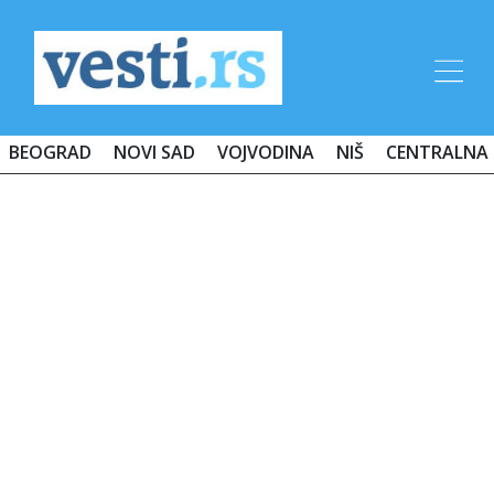
BEOGRAD
NOVI SAD
VOJVODINA
NIŠ
CENTRALNA 