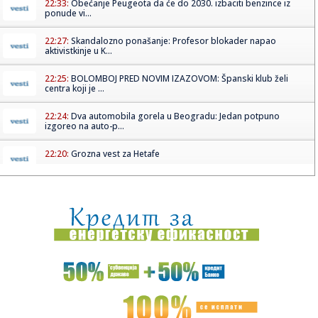
22:33:
Obećanje Peugeota da će do 2030. izbaciti benzince iz
ponude vi...
22:27:
Skandalozno ponašanje: Profesor blokader napao
aktivistkinje u K...
22:25:
BOLOMBOJ PRED NOVIM IZAZOVOM: Španski klub želi
centra koji je ...
22:24:
Dva automobila gorela u Beogradu: Jedan potpuno
izgoreo na auto-p...
22:20:
Grozna vest za Hetafe
22:17:
Novi DSS osuđuje uvredljive komentare i govor mržnje
22:14:
Nakon borbe za život iz bolničkog kreveta poslao poruku:
"Srbij...
22:13:
Večera za Zelenskog, a šta će sutra biti "na stolu": Đukić n...
22:09:
Bolomboj ne ide u Asvel – iskusni centar se seli u Španiju