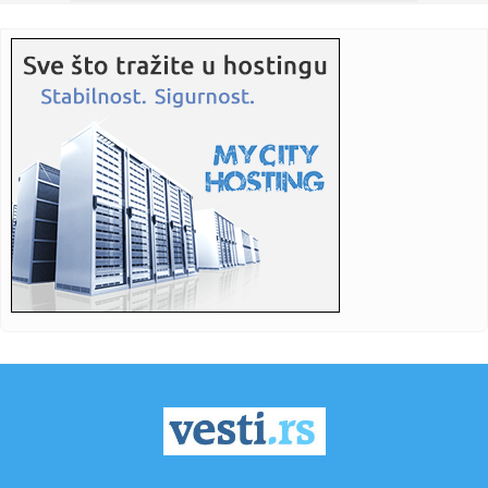
21:53:
Štand "Studenti pobeđuju" na Novosadskom noćnom
bazaru, pored ...
21:45:
Jokić čeka Vembanjamu, znaju se i cene karata za
košarkaški s...
21:42:
Ana Nikolić na korak od suda sa Slobinom ženom? Njegov
advokat ...
21:41:
Veliki preokret Srbije – Rusija pala posle pet setova
21:41:
Srbija sa Hrvatskom u Zagrebu za finale Svetskog
prvenstva!
21:36:
NOVI PAZAR BEZ STRAHA NA MARAKANI: Pandurović ističe
– „Cil...
21:34:
Ferrari testira novu verziju modela Purosangue
21:34:
Knežević: "Prva odluka koju ću doneti kao premijer biće
otpri...
21:32:
MUP apelovao na posetioce Sabora trubača u Guči: Ne
vozite pija...