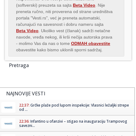
(softverski) preuzeta sa sajta
Beta Video
. Nije
preneta ručno, niti proverena od strane uredništva
portala "Vesti.rs", već je preneta automatski,
računajući na savesnost i dobru nameru sajta
Beta Video
. Ukoliko vest (članak) sadrži netačne
navode, vređa nekog, ili krši nečija autorska prava
- molimo Vas da nas o tome
ODMAH obavestite
obavestite kako bismo uklonili sporni sadržaj.
Pretraga
NAJNOVIJE VESTI
22:37:
Grčke plaže pod lupom inspekcije: Vlasnici ležaljki strepe
od ...
22:36:
Infantino u ofanzivi – stigao na inauguraciju Trampovog
savezni...