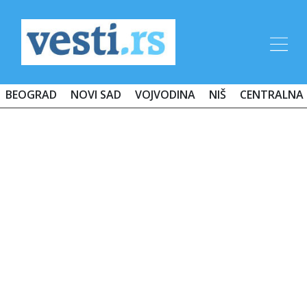
BEOGRAD
NOVI SAD
VOJVODINA
NIŠ
CENTRALNA 