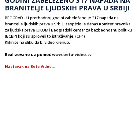
BRANITELJE LJUDSKIH PRAVA U SRBIJI
BEOGRAD - U prethodnoj godini zabeleženo je 317 napada na
branitelje ljudskih prava u Srbiji, saopštio je danas Komitet pravnika
za ljudska prava JUKOM i Beogradski centar za bezbednosnu politiku
(BCBP) koji su sproveli to istraživanje. (CH1)
Kliknite na sliku da bi video krenuo.
Realizovano uz pomoć
www.beta-video.tv
Nastavak na Beta Video...