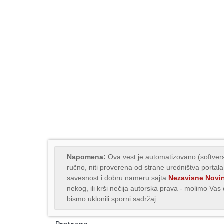
Napomena:
Ova vest je automatizovano (softvers
ručno, niti proverena od strane uredništva portala
savesnost i dobru nameru sajta
Nezavisne Novi
nekog, ili krši nečija autorska prava - molimo Va
bismo uklonili sporni sadržaj.