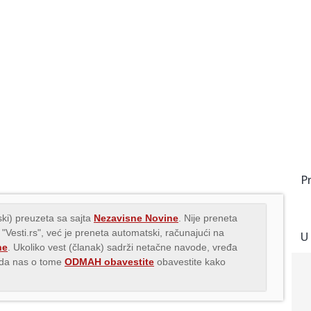
P
ki) preuzeta sa sajta
Nezavisne Novine
. Nije preneta
 "Vesti.rs", već je preneta automatski, računajući na
U
ne
. Ukoliko vest (članak) sadrži netačne navode, vređa
s da nas o tome
ODMAH obavestite
obavestite kako