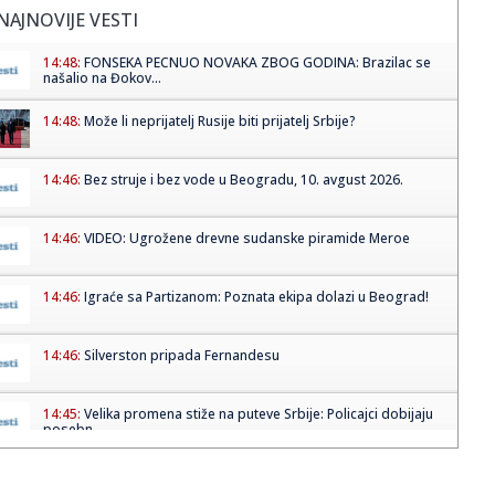
NAJNOVIJE VESTI
14:48:
FONSEKA PECNUO NOVAKA ZBOG GODINA: Brazilac se
našalio na Đokov...
14:48:
Može li neprijatelj Rusije biti prijatelj Srbije?
14:46:
Bez struje i bez vode u Beogradu, 10. avgust 2026.
14:46:
VIDEO: Ugrožene drevne sudanske piramide Meroe
14:46:
Igraće sa Partizanom: Poznata ekipa dolazi u Beograd!
14:46:
Silverston pripada Fernandesu
14:45:
Velika promena stiže na puteve Srbije: Policajci dobijaju
posebn...
14:35:
Изложба Весне Хаби „Светлост” од 10...