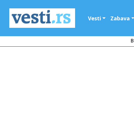
Vesti
Zabava
B