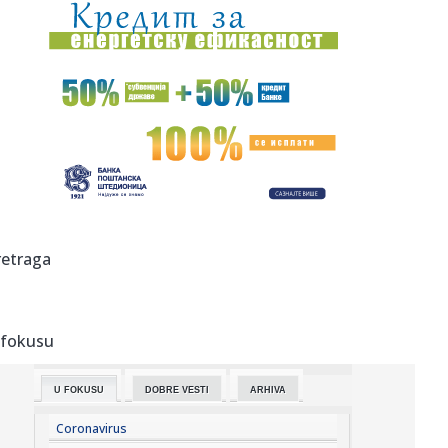
14:37:
Blokaderski mediji tuguju: Hromos gasi proizvodnju u
Zagrebu, deo...
14:34:
Sahrane i kremacije u Beogradu, 10. avgust 2026.
14:32:
Bešiktaš i Vlahović – prvi pozitivni signali Srbina
14:31:
Vučić o izborima i blokaderima: Ako pobede, čestitaću im,
ali...
14:31:
Vučić: Služim samo Srbiji, naučite to jedanput
retraga
14:30:
Srbija sve skuplja destinacija, a ne radi dovoljno na
turističko...
 fokusu
14:30:
Povratak otpisanih: Više razloga zašto predsednik u javni
živo...
U FOKUSU
DOBRE VESTI
ARHIVA
14:30:
Opservatorija NASA-e pada na Zemlju, a njeno
spasavanje izmaklo k...
Coronavirus