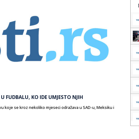
U FUDBALU, KO IDE UMJESTO NJIH
vu koje se kroz nekoliko mjeseci odražava u SAD-u, Meksiku i