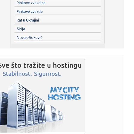
14:30:
Ko je bio Horhe Mesi: Lionelov otac i agent, koji je
Pinkove zvezdice
promenio nje...
Pinkove zvezde
14:29:
Netanjahu rekao „ne“ Trampovom planu od 15 tačaka:
Rat u Ukrajini
Izraelska...
Sirija
14:29:
Netanjahu rekao "ne" Trampovom planu za Gazu: Ovo je
Novak Đoković
njegov uslov
14:26:
Poznato kada počinju pregovori o utvrđivanju minimalne
cene rad...
14:24:
Svetu ponestaje rečnog peska, a to predstavlja ogroman
problem
14:22:
Moneke u neverici zbog Zvezdinog pojačanja FOTO
14:18:
Na hrvatskom portalu osvanuo komentar koji sve
objašnjava: "Vu...
14:14:
Na Svalbardu pronađeno 13 mrtvih irvasa, naučnici ne
znaju šta...
14:11:
Susret Cece i JK u Budvi? Pevačica samo jedno poručila!