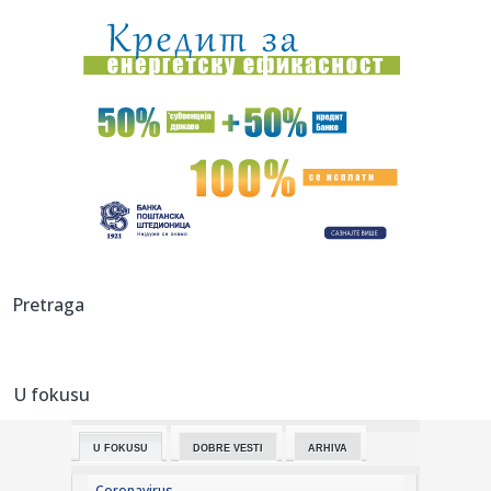
23:51:
Tri medalje za Srbiju na EP
23:47:
KIKS PANATINAIKOSA UPRKOS OGROMNIM ULAGANJIMA:
Grčki velikan vod...
23:46:
Tragedija kod Požarevca: Čovek stradao u požaru koji je
sam iz...
23:38:
Lara Gut-Behrami završila karijeru
23:35:
General Motors i SAIC produžili zajedničko ulaganje na još
Pretraga
20 ...
23:35:
Crveni alarm u Evropi: Rekordi padaju, reke presušuju,
požari b...
U fokusu
23:33:
Novi rat Anđeline Džoli i Breda Pita! Glumac traži da otkrije
...
U FOKUSU
DOBRE VESTI
ARHIVA
23:27:
Pre „Černobiljske molitve“, stavite ovu knjigu nobelovke na
...
Coronavirus