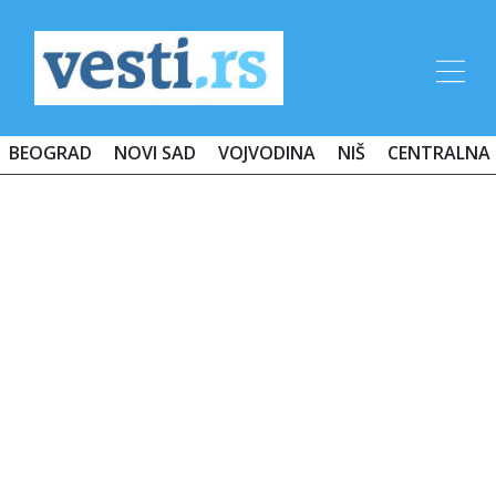
BEOGRAD
NOVI SAD
VOJVODINA
NIŠ
CENTRALNA 