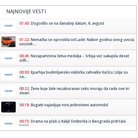
NAJNOVIJE VESTI
01:43:
Dogodilo se na današnji datum, 6. avgust
01:22:
Nemačka se oprostila od Lade: Nakon godina sivog uvoza,
uvoznik ...
00:45:
Nezapamćena žetva medalja – Srbija već sakupila deset
odli...
00:30:
Eparhija budimljansko-nikšićka zahvalila Vučiću: Litije su
sa...
00:22:
Žene koje žele nezaboravan seks moraju da rade ove tri
stvari
00:18:
Bugatti najavljuje novi jedinstveni automobil
00:15:
Drama na plaži u Italiji! Doktorka iz Beograda pritrčala
turist...
00:02:
Na današnji dan, 6. avgust