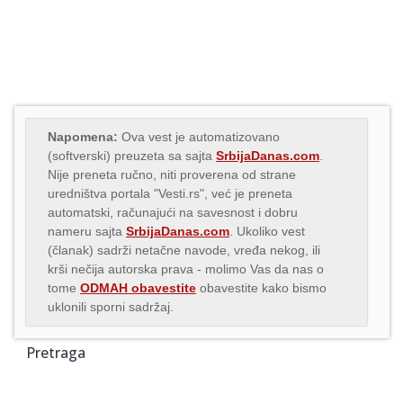
Napomena:
Ova vest je automatizovano
(softverski) preuzeta sa sajta
SrbijaDanas.com
.
Nije preneta ručno, niti proverena od strane
uredništva portala "Vesti.rs", već je preneta
automatski, računajući na savesnost i dobru
nameru sajta
SrbijaDanas.com
. Ukoliko vest
(članak) sadrži netačne navode, vređa nekog, ili
krši nečija autorska prava - molimo Vas da nas o
tome
ODMAH obavestite
obavestite kako bismo
uklonili sporni sadržaj.
Pretraga