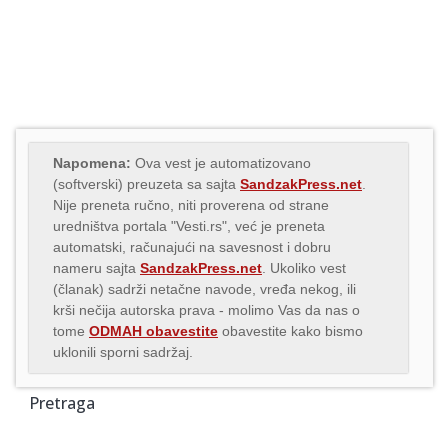
Napomena:
Ova vest je automatizovano
(softverski) preuzeta sa sajta
SandzakPress.net
.
Nije preneta ručno, niti proverena od strane
uredništva portala "Vesti.rs", već je preneta
automatski, računajući na savesnost i dobru
nameru sajta
SandzakPress.net
. Ukoliko vest
(članak) sadrži netačne navode, vređa nekog, ili
krši nečija autorska prava - molimo Vas da nas o
tome
ODMAH obavestite
obavestite kako bismo
uklonili sporni sadržaj.
Pretraga