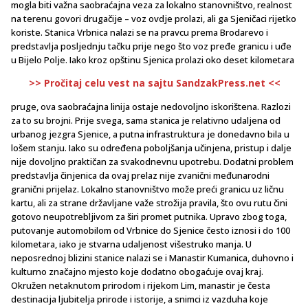
mogla biti važna saobraćajna veza za lokalno stanovništvo, realnost
na terenu govori drugačije – voz ovdje prolazi, ali ga Sjeničaci rijetko
koriste. Stanica Vrbnica nalazi se na pravcu prema Brodarevo i
predstavlja posljednju tačku prije nego što voz pređe granicu i uđe
u Bijelo Polje. Iako kroz opštinu Sjenica prolazi oko deset kilometara
>> Pročitaj celu vest na sajtu SandzakPress.net <<
pruge, ova saobraćajna linija ostaje nedovoljno iskorištena. Razlozi
za to su brojni. Prije svega, sama stanica je relativno udaljena od
urbanog jezgra Sjenice, a putna infrastruktura je donedavno bila u
lošem stanju. Iako su određena poboljšanja učinjena, pristup i dalje
nije dovoljno praktičan za svakodnevnu upotrebu. Dodatni problem
predstavlja činjenica da ovaj prelaz nije zvanični međunarodni
granični prijelaz. Lokalno stanovništvo može preći granicu uz ličnu
kartu, ali za strane državljane važe strožija pravila, što ovu rutu čini
gotovo neupotrebljivom za širi promet putnika. Upravo zbog toga,
putovanje automobilom od Vrbnice do Sjenice često iznosi i do 100
kilometara, iako je stvarna udaljenost višestruko manja. U
neposrednoj blizini stanice nalazi se i Manastir Kumanica, duhovno i
kulturno značajno mjesto koje dodatno obogaćuje ovaj kraj.
Okružen netaknutom prirodom i rijekom Lim, manastir je česta
destinacija ljubitelja prirode i istorije, a snimci iz vazduha koje