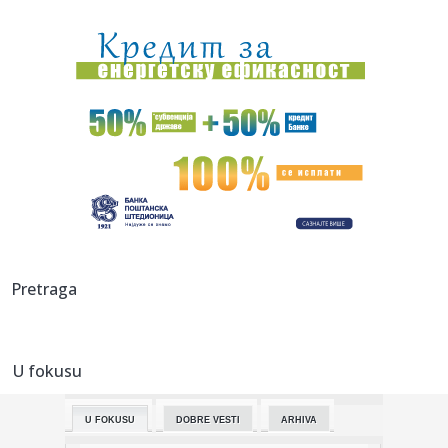
08:13:
Španci krenuli po lidera Zvezde: Spremaju ugovor koji će
teško...
08:12:
Gužve na granicama od ranog jutra: Na Batrovcima čekanje
četir...
08:11:
Prilog ili glavno jelo za ručak: Jednostavan recept za ukusnu
bo...
08:11:
ABS upozorava: Električni trotinet nije igračka, mlađi od 14
g...
08:10:
VILDOZA SLETEO U BEOGRAD: Partizan dobio prvo
pojačanje – Arge...
08:09:
Rok istekao, dogovora nema: Priština danas nastavlja
Pretraga
konstitutiv...
08:08:
Danas sunčano i toplo, ali prijatnije: Od ponedeljka opet
sve to...
U fokusu
08:08:
Priznao krivicu: Kanadski haker opustošio više od 165
kompanija
U FOKUSU
DOBRE VESTI
ARHIVA
08:05:
Шта се дешава са телом ако радите ...