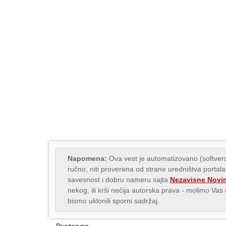
Napomena:
Ova vest je automatizovano (softvers
ručno, niti proverena od strane uredništva portala
savesnost i dobru nameru sajta
Nezavisne Novi
nekog, ili krši nečija autorska prava - molimo Va
bismo uklonili sporni sadržaj.