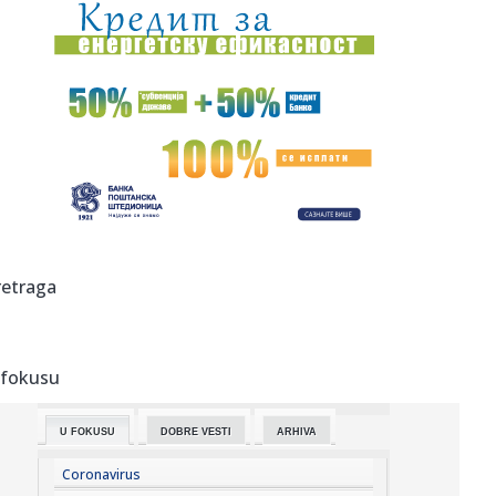
14:05:
Једноставан трик уз који ће вам ...
14:07:
Del Arno Band slavi 40 godina rada koncertom u
Botaničkoj bašti
14:07:
Čeka se samo potpis u Humskoj – Baba se oprostio od
Almerije
14:05:
Vučić sa Hasijevim: „Srbija ceni doslednu podršku
Azerbejd...
14:05:
[AcademIAA 2026] STRAHINJA ĆALOVIĆ: „Nismo tu da
retraga
kreiramo sad...
14:05:
Vučić o napadu na Filipovića: Osuđujem svaku vrstu
nasilja, z...
 fokusu
14:02:
Više javno tužilaštvo (opet) osuđuje advokate i sve one koji
...
U FOKUSU
DOBRE VESTI
ARHIVA
14:01:
VIDEO: Subaru Uncharted - Međunarodna premijera u Italiji
Coronavirus