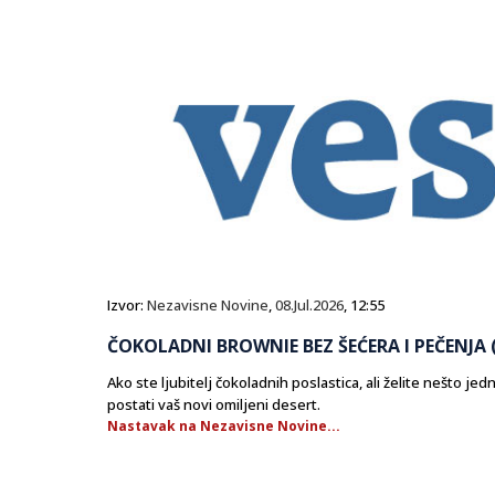
Izvor:
Nezavisne Novine
,
08.Jul.2026
, 12:55
ČOKOLADNI BROWNIE BEZ ŠEĆERA I PEČENJA 
Ako ste ljubitelj čokoladnih poslastica, ali želite nešto j
postati vaš novi omiljeni desert.
Nastavak na Nezavisne Novine...