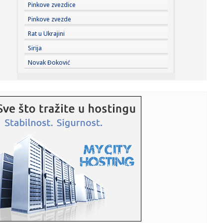
14:01:
Vaginalni probiotici – kako deluju i kada mogu biti korisni?
Pinkove zvezdice
Pinkove zvezde
13:58:
VJT u Beogradu o smrti Vladimira Cvijana: "Reč je o
Rat u Ukrajini
utopljenju, ...
Sirija
13:58:
BiH zatražila ulazak u SEPA: Jeftiniji transferi novca iz
Novak Đoković
inostr...
13:58:
Pokrenuta peticija za zabranu koncerta Dine Merlina u
Kraljevu
13:58:
Zbog jedne greške milion evra završio na otpadu
13:58:
Barsa krade Rodrija Realu?
13:58:
Besplatan ulaz na Aquanu u Banjaluci
13:58:
Predstavnik ruskog ministarstva otkrio uzroke pogibije
planinara ...
13:58:
Stanivuković najavio razne projekte: Garaža, električni
autobu...