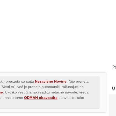
P
ki) preuzeta sa sajta
Nezavisne Novine
. Nije preneta
 "Vesti.rs", već je preneta automatski, računajući na
U
ne
. Ukoliko vest (članak) sadrži netačne navode, vređa
s da nas o tome
ODMAH obavestite
obavestite kako