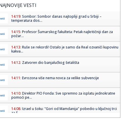
NAJNOVIJE VESTI
14:19:
Sombor: Sombor danas najtopliji grad u Srbiji –
temperatura dos...
14:15:
Profesor Šumarskog fakulteta: Petak najkritičniji dan za
požar...
14:13:
Ruše se rekordi! Ostalo je samo da Real ozvaniči kupovinu
kakva...
14:12:
Zatvoren dio banjalučkog šetališta
14:11:
Evrozona više nema novca za velike subvencije
14:10:
Direktor PIO Fonda: Sve spremno za isplatu jednokratne
pomoći pe...
14:08:
Izrael u šoku: "Gori od Mamdanija" pobedio u ključnoj trci
za S...
14:08:
Jovana Jeremić žestoko udarila na bivšeg posle veridbe:
"Neka ...