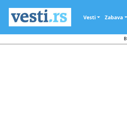
Vesti
Zabava
B