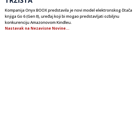
​Kompanija Onyx BOOX predstavila je novi model elektronskog čitača
knjiga Go 6 (Gen II), uređaj koji bi mogao predstavljati ozbiljnu
konkurenciju Amazonovom Kindleu.
Nastavak na Nezavisne Novine...