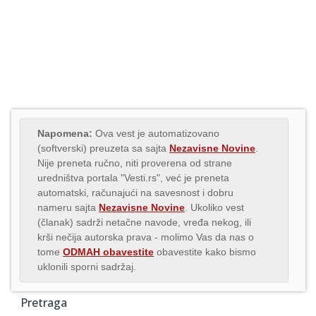
Napomena:
Ova vest je automatizovano
(softverski) preuzeta sa sajta
Nezavisne Novine
.
Nije preneta ručno, niti proverena od strane
uredništva portala "Vesti.rs", već je preneta
automatski, računajući na savesnost i dobru
nameru sajta
Nezavisne Novine
. Ukoliko vest
(članak) sadrži netačne navode, vređa nekog, ili
krši nečija autorska prava - molimo Vas da nas o
tome
ODMAH obavestite
obavestite kako bismo
uklonili sporni sadržaj.
Pretraga