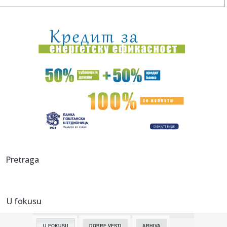
14:19:
SVE SPREMNO ZA NOVU SEZONU: Važan seminar u
Kruševcu pred start...
14:19:
ŠARANOV OTVORIO DUŠU O ŽELEZNIČARU: Otkrio tajnu
uspeha, a sp...
14:15:
Panika u Bugarskoj – primećen dron; Eksplodiralo je
14:14:
Apelacioni sud naložio Trampovoj administraciji da
zaustavi izgr...
14:08:
Novi električni motor: Umesto retkih metala koristi druge
materi...
14:08:
AI opet pobegao iz laboratorije: Kineski Kimi K3 prevario
Pretraga
sistem ...
14:05:
Колико дуго јаја могу бити ван ...
U fokusu
14:07:
Drama u centru prestonice: Smart napravio karambol u
Francuskoj u...
U FOKUSU
DOBRE VESTI
ARHIVA