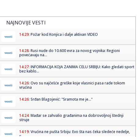
NAJNOVIJE VESTI
14:29:
Požar kod Konjica i dalje aktivan VIDEO
14:28:
Rusi nude do 10.600 evra za novog vojnika: Regioni
povećavaju na...
14:27:
INFORMACIJA KOJA ZANIMA CELU SRBIJU: Kako gledati sport
bez kablo...
14:26:
Ovo su najčešće greške koje vlasnici pasa rade tokom
vrućina
14:26:
Srđan Blagojević: "Sramota me je..."
14:24:
Mađar se zahvalio građanima na dobrovoljnoj štednji
struje
14:19:
Vrućina ne pušta Srbiju: Evo šta nas čeka sledeće nedelje,
s...