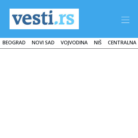
BEOGRAD
NOVI SAD
VOJVODINA
NIŠ
CENTRALNA 