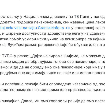
гостовању у Националном дневнику на ТВ Пинк у поне
е додатна подршка пензионерима, снижавање цена лекова
taj celu vest na sajtu GradskeInfo.rs <<
у социјалној зашт
а, и ширење доступности здравствене неге у најудаљен
датна помоћ усмери искључиво на пензионере са најн
лу са Вучићем разматра решење које би обухватило гото
и у ПУПС-у рекли: „Дајте најсиромашнијима, не можемо 
ислимо модел да обрадујемо готово све пензионере, а 
мо: ‘Ајде да не обрадујемо оне пензионере који имају 
брадујемо оне који имају ниже пензије или испод просек
 и повећање пензија бити спроведено независно од по
се додатно помогне пензионерима као признање за њих
о значајног. Дакле, ми смо говорили раније да смо пла