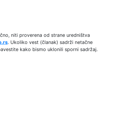
učno, niti proverena od strane uredništva
o.rs
. Ukoliko vest (članak) sadrži netačne
vestite kako bismo uklonili sporni sadržaj.