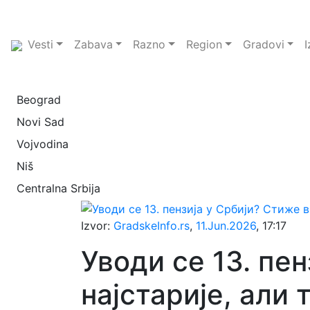
Vesti
Zabava
Razno
Region
Gradovi
I
Beograd
Novi Sad
Vojvodina
Niš
Centralna Srbija
Izvor:
GradskeInfo.rs
,
11.Jun.2026
, 17:17
Уводи се 13. пе
најстарије, али 