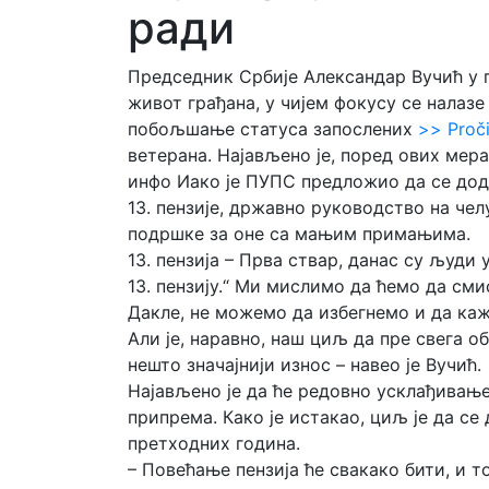
ради
Председник Србије Александар Вучић у 
живот грађана, у чијем фокусу се налаз
побољшање статуса запослених
>> Proči
ветерана. Најављено је, поред ових мер
инфо Иако је ПУПС предложио да се до
13. пензије, државно руководство на че
подршке за оне са мањим примањима.
13. пензија – Прва ствар, данас су људ
13. пензију.“ Ми мислимо да ћемо да см
Дакле, не можемо да избегнемо и да каже
Али је, наравно, наш циљ да пре свега о
нешто значајнији износ – навео је Вучић.
Најављено је да ће редовно усклађивање
припрема. Како је истакао, циљ је да 
претходних година.
– Повећање пензија ће свакако бити, и т