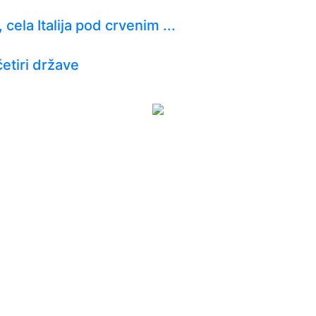
 cela Italija pod crvenim ...
etiri države
tizan! Pogledajte hajlajtse p...
: Uvek ima mesta za napredak...
 ga svi hvale"
bus u vazduh, dve osobe poginul...
OJ: Jedna stvar posebno ga je ra...