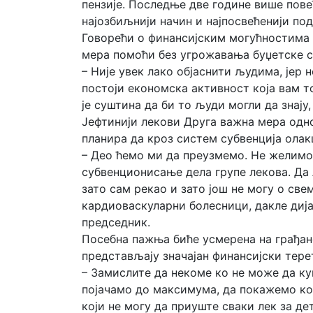
пензије. Последње две године више пове
најозбиљнији начин и најпосвећенији по
Говорећи о финансијским могућностима 
мера помоћи без угрожавања буџетске с
– Није увек лако објаснити људима, јер н
постоји економска активност која вам 
је суштина да би то људи могли да знају,
Јефтинији лекови Друга важна мера одн
планира да кроз систем субвенција олак
– Део ћемо ми да преузмемо. Не желимо 
субвенционисање дела групе лекова. Да
зато сам рекао и зато још не могу о свем
кардиоваскуларни болесници, дакле дија
председник.
Посебна пажња биће усмерена на грађан
представљају значајан финансијски тере
– Замислите да некоме ко не може да куп
појачамо до максимума, да покажемо кол
који не могу да приуште сваки лек за дет