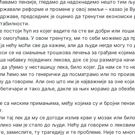
ћавамо пензије, гледамо да надокнадимо нешто тим људ
државали реформе и промене у овој земљи – казао је Ву
државе, председник је оценио да тренутни економски р
табилности.
е постоји ћуп из којег вадите па сте ви добри или лоши
то омогућава. У овом тренутку, ми то себи можемо да
 ја нећу моћи све да кажем, али да људи негде могу то д
оси се на смањење трошкова лечења за грађане којима
ша набавку појединих лекова, док се још разматра начи
да уђемо у несташицу лека, било којег. Да нам се то 
 ли ћемо ми то генерички да посматрамо или по произв
у да говорим. Али оно што им је најважније за оне који 
бетичари и тако даље, дакле за њих морамо да обезбед
е са ниским примањима, међу којима су и бројни пенз
т.
и тај лек да му се догоди излив крви у мозак или бил
ико нам је стало до људи. Нећу да говорим о лековим
е, замислите, ту трагедију и те проблеме. Није то мног