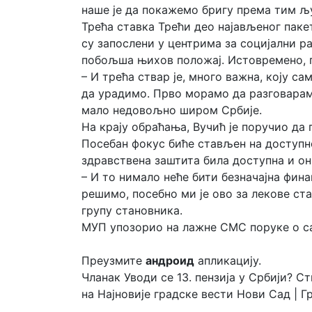
наше је да покажемо бригу према тим љ
Трећа ставка Трећи део најављеног паке
су запослени у центрима за социјални ра
побољша њихов положај. Истовремено, п
– И трећа ствар је, много важна, коју 
да урадимо. Прво морамо да разговарамо
мало недовољно широм Србије.
На крају обраћања, Вучић је поручио да
Посебан фокус биће стављен на доступн
здравствена заштита била доступна и он
– И то нимало неће бити безначајна фина
решимо, посебно ми је ово за лекове стал
групу становника.
МУП упозорио на лажне СМС поруке о с
Преузмите
андроид
апликацију.
Чланак Уводи се 13. пензија у Србији? Ст
на Најновије градске вести Нови Сад | Г