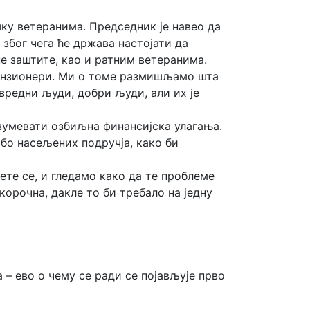
ку ветеранима. Председник је навео да
 због чега ће држава настојати да
 заштите, као и ратним ветеранима.
о пензионери. Ми о томе размишљамо шта
вредни људи, добри људи, али их је
азумевати озбиљна финансијска улагања.
бо насељених подручја, како би
ете се, и гледамо како да те проблеме
ткорочна, дакле то би требало на једну
а – ево о чему се ради се појављује прво