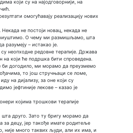
има који су на најодговорнији, на
чић.
езултати омогућавају реализацију нових
. Некада не постоји новац, некада не
 приуштимо. О чему ми размишљамо, шта
а разумеју – истакао је.
 су неопходне редовне терапије. Држава
н на који ће подршка бити спроведена.
не би догодило, ми морамо да преузмемо
ођачима, то још стручњаци се ломе,
иду на дијализу, за оне који су
имо јефтиније лекове – казао је
ионери којима трошкови терапије
о шта друго. Зато ту бригу морамо да
а за децу, јер такође имате родитеље
о, није много таквих људи, али их има, и