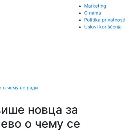
Marketing
O nama
Politika privatnosti
Uslovi korišćenja
више новца за
 ево о чему се