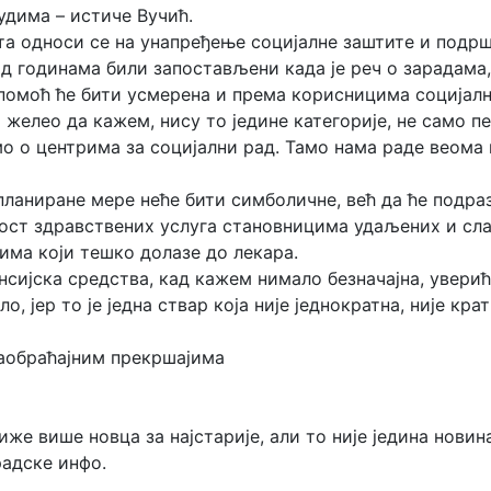
удима – истиче Вучић.
та односи се на унапређење социјалне заштите и подрш
д годинама били запостављени када је реч о зарадама,
омоћ ће бити усмерена и према корисницима социјалне
сам желео да кажем, нису то једине категорије, не сам
 о центрима за социјални рад. Тамо нама раде веома 
 планиране мере неће бити симболичне, већ да ће подр
ост здравствених услуга становницима удаљених и сла
има који тешко долазе до лекара.
нсијска средства, кад кажем нимало безначајна, уверић
о, јер то је једна ствар која није једнократна, није кра
аобраћајним прекршајима
иже више новца за најстарије, али то није једина новин
радске инфо.