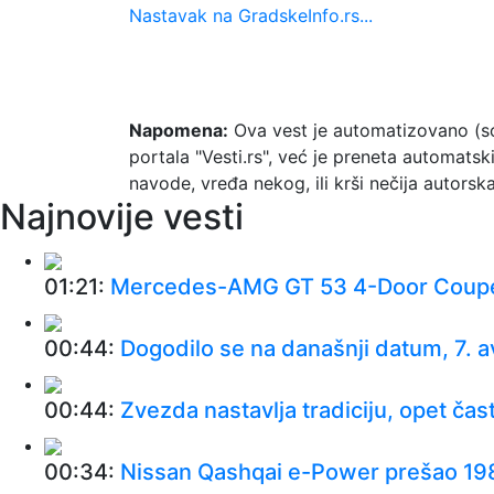
Nastavak na GradskeInfo.rs...
Napomena:
Ova vest je automatizovano (so
portala "Vesti.rs", već je preneta automats
navode, vređa nekog, ili krši nečija autor
Najnovije vesti
01:21:
Mercedes-AMG GT 53 4-Door Coup
00:44:
Dogodilo se na današnji datum, 7. 
00:44:
Zvezda nastavlja tradiciju, opet čas
00:34:
Nissan Qashqai e-Power prešao 198