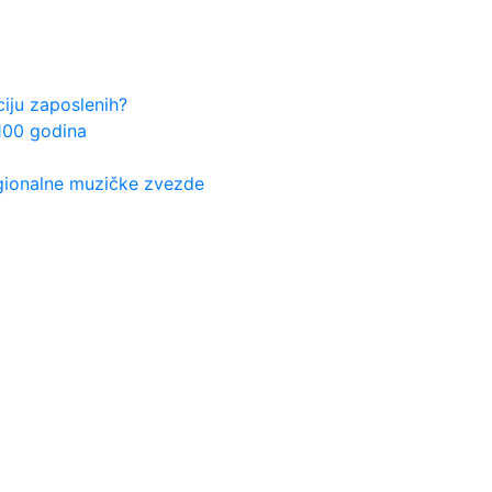
ju zaposlenih?
100 godina
egionalne muzičke zvezde