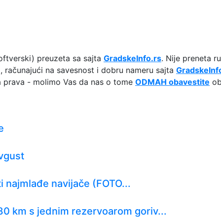
ftverski) preuzeta sa sajta
GradskeInfo.rs
. Nije preneta r
ki, računajući na savesnost i dobru nameru sajta
GradskeInf
ska prava - molimo Vas da nas o tome
ODMAH obavestite
oba
e
avgust
ti najmlađe navijače (FOTO...
0 km s jednim rezervoarom goriv...