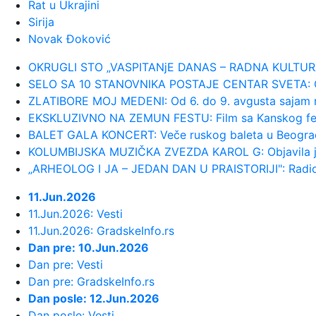
Rat u Ukrajini
Sirija
23:54:
Aleksić: "Nemamo čega da se plaši
Novak Đoković
23:48:
Trener Tobola: "Hteli smo da Partiz
OKRUGLI STO „VASPITANjE DANAS – RADNA KULTURA SUT
SELO SA 10 STANOVNIKA POSTAJE CENTAR SVETA: Ovde
ZLATIBORE MOJ MEDENI: Od 6. do 9. avgusta sajam 
23:47:
Škoda Peaq u serijskoj proizvodnji
EKSKLUZIVNO NA ZEMUN FESTU: Film sa Kanskog festiva
BALET GALA KONCERT: Veče ruskog baleta u Beogra
23:44:
"Mesi bi bio Pikaso" VIDEO
KOLUMBIJSKA MUZIČKA ZVEZDA KAROL G: Objavila je 
„ARHEOLOG I JA – JEDAN DAN U PRAISTORIJI": Radion
23:41:
Marinović nakon pobjede: Zaslužili sm
11.Jun.2026
11.Jun.2026: Vesti
23:41:
Može li ljetna avantura ipak nekako 
11.Jun.2026: GradskeInfo.rs
Dan pre: 10.Jun.2026
23:38:
Partizan demolirao Tobol, Ilić kona
Dan pre: Vesti
Dan pre: GradskeInfo.rs
Dan posle: 12.Jun.2026
23:36:
U Minhenu krenula serijska proizvo
Dan posle: Vesti