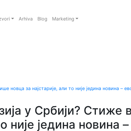
zvori
Arhiva
Blog
Marketing
нзија у Србији? Стиже 
то није једина новина –