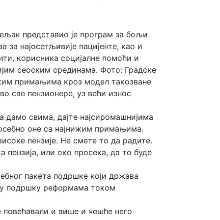
дељак представио је програм за бољи
 за најосетљивије пацијенте, као и
ити, корисника социјалне помоћи и
ијим сеоским срединама. Фото: Градске
ижим примањима кроз модел такозване
во све пензионере, уз већи износ
да дамо свима, дајте најсиромашнијима
посебно оне са најнижим примањима.
високе пензије. Не смете то да радите.
а пензија, или око просека, да то буде
себног пакета подршке који држава
ову подршку реформама током
те повећавали и више и чешће него