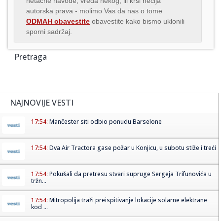
netačne navode, vređa nekog, ili krši nečija
autorska prava - molimo Vas da nas o tome
ODMAH obavestite
obavestite kako bismo uklonili
sporni sadržaj.
Pretraga
NAJNOVIJE VESTI
17:54:
Mančester siti odbio ponudu Barselone
17:54:
Dva Air Tractora gase požar u Konjicu, u subotu stiže i treći
17:54:
Pokušali da pretresu stvari supruge Sergeja Trifunovića u
tržn...
17:54:
Mitropolija traži preispitivanje lokacije solarne elektrane
kod ...