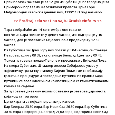
Први полазак заказан је за 12. јун из Суботице, потврђено је за
Приморски портал из Железничког превоза Црне Горе.
Међународни сезонски дневни воз, 1130/1131 под називом
>> Pročitaj celu vest na sajtu GradskeInfo.rs <<
Тара саобраћаће до 14. септембра ове године.
Воз ће из Бара полазити у девет часова, из Подгорице у 10
часова, док је полазак из Бијелог Поља предвиђен у 12.52
часова.
Из Суботице за Црну Гору воз полази у 8.04 часова, са станице
Петроварадин у 08:58, а са станице Београд Центар у 09:45.
Током путовања предвиђено је и преседање у Бијелом Пољу.
Из смера Суботице, Штадлер возови Србијавоза улазе у
заједничку граничну станицу Бијело Поље, где се обављају
граничне процедуре и преседање путника. Из правца Бара,
путници се возе класичном композицијом са климатизованим
колима за седење.
За путовање дневним возом обавезна је резервација места,
која кошта три евра.
Цене карата за поједине релације износе:
Бар Београд 23,80 евра, Бар Нови Сад 26,80 евра, Бар Суботица
30,40 евра, Подгорица Београд 21,60 евра, Подгорица Нови Сад