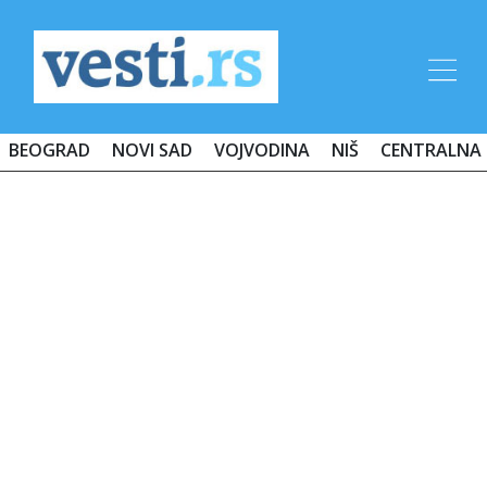
BEOGRAD
NOVI SAD
VOJVODINA
NIŠ
CENTRALNA 