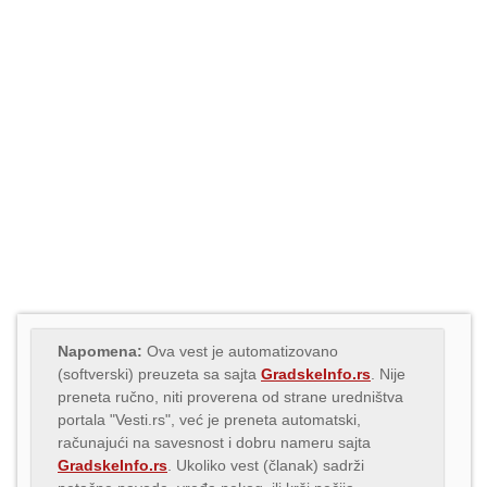
Napomena:
Ova vest je automatizovano
(softverski) preuzeta sa sajta
GradskeInfo.rs
. Nije
preneta ručno, niti proverena od strane uredništva
portala "Vesti.rs", već je preneta automatski,
računajući na savesnost i dobru nameru sajta
GradskeInfo.rs
. Ukoliko vest (članak) sadrži