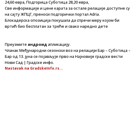
24,60 евра, Подгорица Суботица 28,20 евра,
Све информације и цене карата за остале релације доступне су
на сајту ЖПЦГ, преноси подгорички портал Adria.
Блокадерска опозиција покушала да спречи меру којом би
вртић био бесплатан за треће и свако наредно дете
Преузмите
андроид
апликацију.
Чланак Међународни сезонски воз на релацији Бар – Суботица –
Бар од 13. јуна се појављује прво на Најновије градске вести
Нови Сад | Градске инфо.
Nastavak na GradskeInfo.rs...