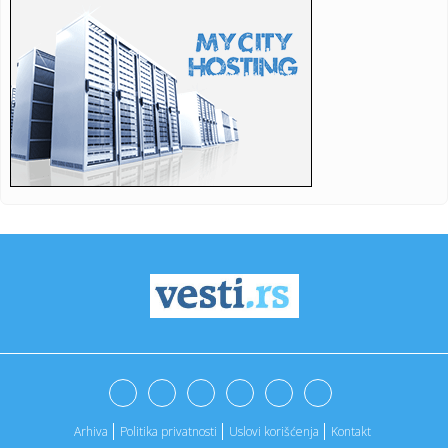
17:26:
MOL: Pregovori o kupovini udela u NIS-u ušli u završnu fazu
17:25:
ŠTA ĆE REĆI DELIJE? Tiknizjan na meti dobro poznatog
kluba!
17:19:
Lažomer: "Apsurdna diktatura blokadera; Apsolutna
poslušnost" V...
17:19:
Nova eskalacija u Ormuskom moreuzu: Napadnuta tri
naftna broda
17:16:
Još sedam obolelih u Severnoj Makedoniji od groznice
Zapadnog Ni...
17:16:
Od 'strašno je' do 'političke igre': Očekivanja od posete
Zele...
17:15:
Iza zatvorenih vrata ukrajinski komandiri daju lekcije o ratu
dro...
17:12:
Malo je! Siti odbio Barsinu ponudu za Rodrija
Arhiva
Politika privatnosti
Uslovi korišćenja
Kontakt
17:11:
"The Fugees" se vraćaju posle skoro 30 godina? Lorin Hil