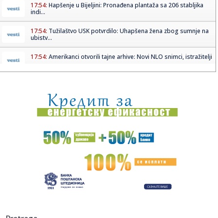
17:54:
Hapšenje u Bijeljini: Pronađena plantaža sa 206 stabljika
indi...
17:54:
Tužilaštvo USK potvrdilo: Uhapšena žena zbog sumnje na
ubistv...
17:54:
Amerikanci otvorili tajne arhive: Novi NLO snimci, istražitelji
...
17:52:
Baba zauzima jedno mesto – Partizan mora da bira između
dva po...
17:51:
Nemački energetski gigant diže ruke od SAD
17:51:
'Nadamo se promeni odnosa Beograda prema Kijevu':
Ukrajinci i Rus...
17:46:
Аеродром у Нишу: Пратимо ситуацију ...
17:48:
Ima 51 godinu, a kao da je u tridesetim: Nećete moći da
verujet...
17:41:
Hrana u svetu sve skuplja: Toplotni talasi i ratovi guraju