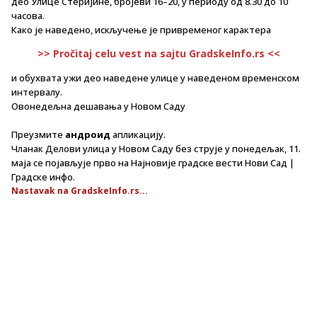
део Улице Стеријине, бројеви 16–20, у периоду од 8.30 до 10
часова.
Како је наведено, искључење је привременог карактера
>> Pročitaj celu vest na sajtu GradskeInfo.rs <<
и обухвата ужи део наведене улице у наведеном временском
интервалу.
Овонедељна дешавања у Новом Саду
Преузмите
андроид
апликацију.
Чланак Делови улица у Новом Саду без струје у понедељак, 11.
маја се појављује прво на Најновије градске вести Нови Сад |
Градске инфо.
Nastavak na GradskeInfo.rs...