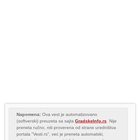
Napomena:
Ova vest je automatizovano
(softverski) preuzeta sa sajta
GradskeInfo.rs
. Nije
preneta ručno, niti proverena od strane uredništva
portala "Vesti.rs", već je preneta automatski,