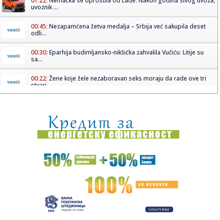
01:22:
Nemačka se oprostila od Lade: Nakon godina sivog uvoza,
uvoznik ...
00:45:
Nezapamćena žetva medalja – Srbija već sakupila deset
odli...
00:30:
Eparhija budimljansko-nikšićka zahvalila Vučiću: Litije su
sa...
00:22:
Žene koje žele nezaboravan seks moraju da rade ove tri
stvari
00:18:
Bugatti najavljuje novi jedinstveni automobil
00:15:
Drama na plaži u Italiji! Doktorka iz Beograda pritrčala
turist...
00:02:
Na današnji dan, 6. avgust
23:51:
Tri medalje za Srbiju na EP
23:47:
KIKS PANATINAIKOSA UPRKOS OGROMNIM ULAGANJIMA:
Grčki velikan vod...