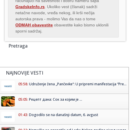
računajući na savesnost i dobru nameru sajta
GradskeInfo.rs
. Ukoliko vest (članak) sadrži
netačne navode, vređa nekog, ili krši nečija
autorska prava - molimo Vas da nas o tome
ODMAH obavestite
obavestite kako bismo uklonili
sporni sadržaj.
Pretraga
NAJNOVIJE VESTI
05:58:
Udruženje žena „Pančevke“: U pripremi manifestacija “Pre...
05:05:
Рецепт дана: Сок за којим је ...
01:43:
Dogodilo se na današnji datum, 6. avgust