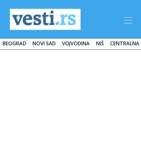
BEOGRAD
NOVI SAD
VOJVODINA
NIŠ
CENTRALNA 