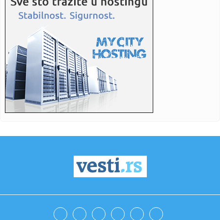
23:21:
Betis očitao lekciju Arsenalu
23:19:
Roma dovela autora najprljavijeg poteza na Mundijalu
23:09:
KECMANOVIĆ PAO POSLE MARATONA: Srbin dobio prvi set,
pa poklekao...
23:06:
Bibi rekao "ne" Trampu
23:01:
Slučaj Huse B. iz BiH pokrenuo “lavinu” u Kelnu, provjerava
...
23:01:
Recept za zdrave brauni kuglice od čokolade koje se ne
peku (VID...
23:01:
Antonio Banderas progovorio o srčanom udaru: "To je
najbolja stv...
23:01:
Jedan znak ukazuje na to da ne unosite dovoljno proteina
23:01:
Drama u Beču: Srbin provalio u stan bivše, prijetio joj i
napao...