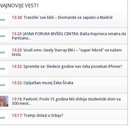
NAJNOVIJE VESTI
13:26:
Transfer sve bliži – Diomande se zaputio u Madrid
13:23:
JASNA PORUKA BIVŠEG CENTRA: Balša Koprivica smatra da
Partizanu...
13:23:
Vozili smo: Geely Starray EM-i – "super hibrid" na našem
testu
13:22:
Spremite se: Sledeće godine nas čeka poseban iPhone?
13:22:
Opljačkan muzej Žaka Širaka
13:18:
Pavlović: Posle 15 godina Niš dobija studentski dom sa
500 mest...
13:17:
Tramp dolazi u Srbiju?
13:17:
Isplivali uznemirujući podaci iz jedne od najmoćnijih
evropskih...