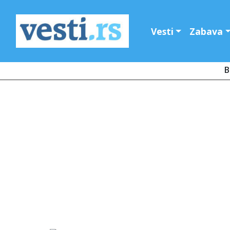
Vesti
Zabava
B