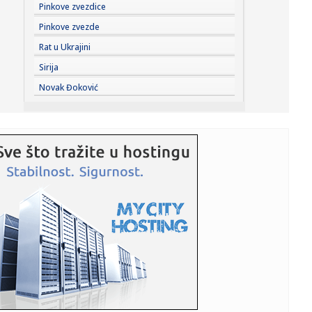
13:09:
Vlada utvrdila paket podrške privredi vredan gotovo tri
Pinkove zvezdice
milijard...
Pinkove zvezde
13:08:
Vučić: „Izbore reaspisujem za koji dan ili nedelju“; „Izv...
Rat u Ukrajini
Sirija
13:08:
Uhapšen mladić koji je kidao ogrlice Novosađankama
Novak Đoković
13:08:
Rusi skovali pakleni plan za napad; Okriviće Ukrajinu?
13:07:
Поведите свог љубимца у биоскоп: OPENS...
13:03:
Jednodelni kupaći kao bodi koji nosimo od plaže do
grada
13:03:
Ketrin Zita Džonus se vraća u velikom stilu: Glavna uloga u
nov...
13:03:
EKSKLUZIVNO NA ZEMUN FESTU: Film sa Kanskog festivala
otvara mani...
13:02:
Nolan oborio sve rekorde u Srbiji: "Odiseju" pogledalo
više od 1...