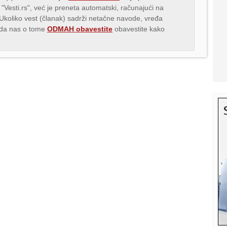
 "Vesti.rs", već je preneta automatski, računajući na
 Ukoliko vest (članak) sadrži netačne navode, vređa
s da nas o tome
ODMAH obavestite
obavestite kako