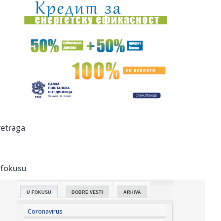
13:17:
Ko posle Vokera? Pet NBA imena koja bi mogla da
pojačaju Partiza...
13:16:
Пројекција филма “Сањани” ...
13:16:
ZLATIBORE MOJ MEDENI: Od 6. do 9. avgusta sajam meda
na Kraljevom...
13:16:
Novi Zakon uslađen 98,4 odsto sa Evropskom unijom
13:15:
FOTO: Završena izgradnja fiskulturne sale u Gimnaziji
retraga
"Laza Kost...
13:13:
Smenjen direktor Republičkog geodetskog zavoda Borko
Draškovi...
 fokusu
13:13:
Organizatori festivala Siget: Ne pokušavajte da peške
pređete ...
U FOKUSU
DOBRE VESTI
ARHIVA
13:09:
Napet odnos u vrhu SDPS-a i naprednjaka: U Novom Sadu
sve u redu
Coronavirus