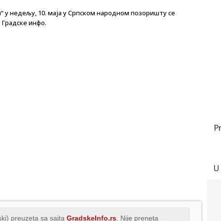
“ у недељу, 10. маја у Српском народном позоришту се
 Градске инфо.
P
U
ki) preuzeta sa sajta
GradskeInfo.rs
. Nije preneta