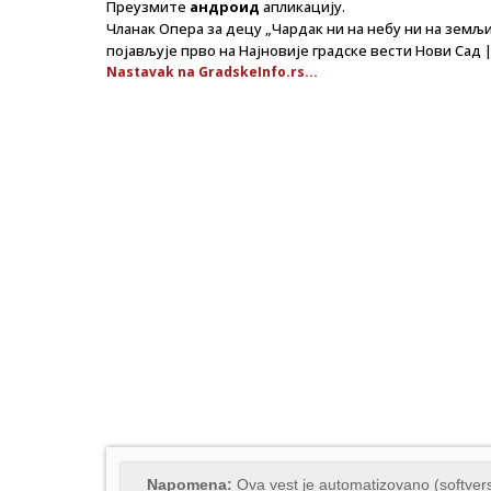
Преузмите
андроид
апликацију.
Чланак Опера за децу „Чардак ни на небу ни на земљи
појављује прво на Најновије градске вести Нови Сад |
Nastavak na GradskeInfo.rs...
Napomena:
Ova vest je automatizovano (softvers