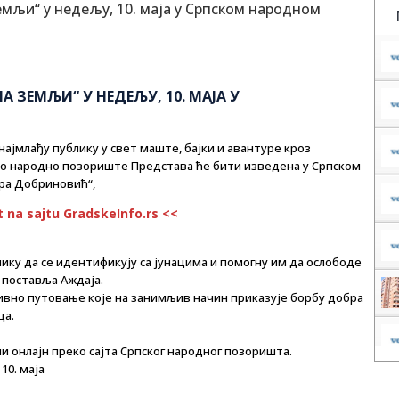
А ЗЕМЉИ“ У НЕДЕЉУ, 10. МАЈА У
најмлађу публику у свет маште, бајки и авантуре кроз
ско народно позориште Представа ће бити изведена у Српском
ера Добриновић“,
t na sajtu GradskeInfo.rs <<
ику да се идентификују са јунацима и помогну им да ослободе
 поставља Аждаја.
вно путовање које на занимљив начин приказује борбу добра
ца.
и онлајн преко сајта Српског народног позоришта.
10. маја