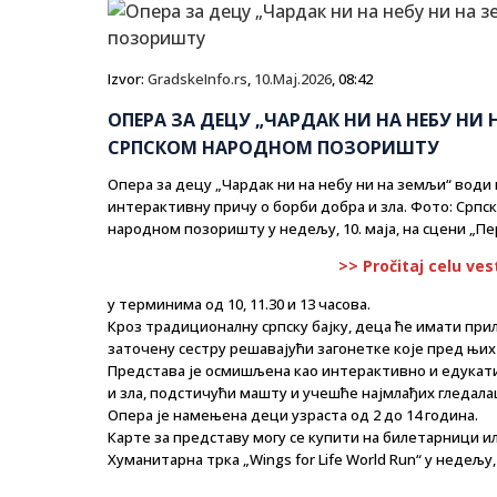
Izvor:
GradskeInfo.rs
,
10.Maj.2026
, 08:42
ОПЕРА ЗА ДЕЦУ „ЧАРДАК НИ НА НЕБУ НИ Н
СРПСКОМ НАРОДНОМ ПОЗОРИШТУ
Опера за децу „Чардак ни на небу ни на земљи“ води 
интерактивну причу о борби добра и зла. Фото: Срп
народном позоришту у недељу, 10. маја, на сцени „П
>> Pročitaj celu ves
у терминима од 10, 11.30 и 13 часова.
Кроз традиционалну српску бајку, деца ће имати прил
заточену сестру решавајући загонетке које пред њих
Представа је осмишљена као интерактивно и едукати
и зла, подстичући машту и учешће најмлађих гледала
Опера је намењена деци узраста од 2 до 14 година.
Карте за представу могу се купити на билетарници ил
Хуманитарна трка „Wings for Life World Run“ у недељу, 