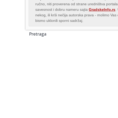
ručno, niti proverena od strane uredništva portala
savesnost i dobru nameru sajta
GradskeInfo.rs
.
nekog, ili krši nečija autorska prava - molimo Va
bismo uklonili sporni sadržaj.
Pretraga