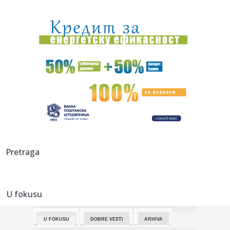
08:38:
Сајам екологије на Новосадском ...
08:37:
Leto se ne predaje, i narednih dana sunčano i veoma toplo
08:35:
On je zvanično najbolji mladi trubač u Guči: "Nastaviću da
ra...
08:33:
Vučić danas obilazi radove na rekonstrukciji Starog
železničk...
08:33:
Osumnjičeni za pucnjavu na policiju i krađu vozila na auto-
putu...
08:33:
VIDEO: Južnokorejska letelica snimila krater koji je raketa
Pretraga
Spac...
08:33:
Pitomi, tužni Dunav i vonj osušenog mulja: BBC u Bezdanu
U fokusu
08:30:
Autobus na sprat zapeo na trajektu za Korčulu, ljudi ga
tresli i...
U FOKUSU
DOBRE VESTI
ARHIVA
08:30:
Poznati glumac otkrio zbog čega je mrzeo snimanje ovog