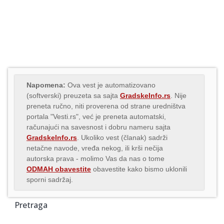
Napomena:
Ova vest je automatizovano
(softverski) preuzeta sa sajta
GradskeInfo.rs
. Nije
preneta ručno, niti proverena od strane uredništva
portala "Vesti.rs", već je preneta automatski,
računajući na savesnost i dobru nameru sajta
GradskeInfo.rs
. Ukoliko vest (članak) sadrži
netačne navode, vređa nekog, ili krši nečija
autorska prava - molimo Vas da nas o tome
ODMAH obavestite
obavestite kako bismo uklonili
sporni sadržaj.
Pretraga