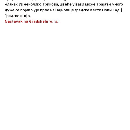
Чланак Уз неколико трикова, цвеће у вази може трајати много
дуже се појављује прво на Најновије градске вести Нови Сад |
Градске инфо.
Nastavak na GradskeInfo.rs...