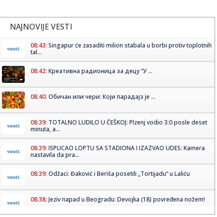
NAJNOVIJE VESTI
08:43:
Singapur će zasaditi milion stabala u borbi protiv toplotnih
tal...
08:42:
Креативна радионица за децу “У ...
08:40:
Обичан или чери: Који парадајз је ...
08:39:
TOTALNO LUDILO U ČEŠKOJ: Plzenj vodio 3:0 posle deset
minuta, a...
08:39:
ISPUCAO LOPTU SA STADIONA I IZAZVAO UDES: Kamera
nastavila da pra...
08:39:
Odžaci: Đaković i Beriša posetili „Tortijadu“ u Laliću
08:38:
Jeziv napad u Beogradu: Devojka (18) povređena nožem!