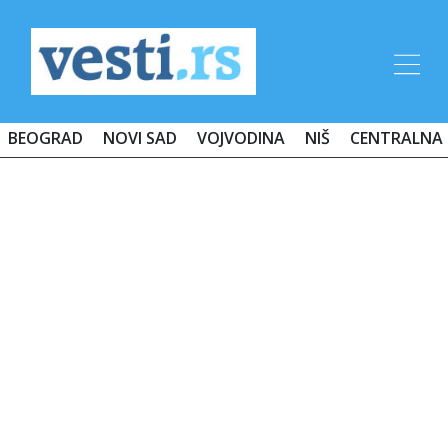
BEOGRAD
NOVI SAD
VOJVODINA
NIŠ
CENTRALNA 