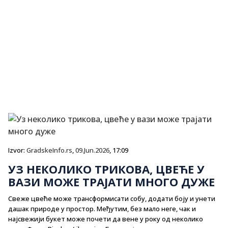
Izvor:
GradskeInfo.rs
,
09.Jun.2026
, 17:09
УЗ НЕКОЛИКО ТРИКОВА, ЦВЕЋЕ У
ВАЗИ МОЖЕ ТРАЈАТИ МНОГО ДУЖЕ
Свеже цвеће може трансформисати собу, додати боју и унети
дашак природе у простор. Међутим, без мало неге, чак и
најсвежији букет може почети да вене у року од неколико