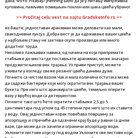
дана. Фото: Pixabay/ jhenning Било да је у питању импулсивна
куповина, пажљиво осмишљен поклон или шака цвећа убраног
>> Pročitaj celu vest na sajtu GradskeInfo.rs <<
из баште, једноставан аранжман може деловати као мали,
свакодневни луксуз. Добра вест је да одржавање вашег цвећа
у најбољем стању не захтева скупе производе или много
додатног труда.
Неколико пажљивих навика, од начина на који припремате
стабљике до места где постављате аранжман, може значајно
продужити њихов век трајања. Уз прави приступ, можете
уживати у изгледу свеже резаног цвећа данима дуже.
Почните са чистом вазом Чак и мала количина остатака може
да садржи бактерије које могу скратити век трајања вашег
букета. Пре него што аранжирате цвеће, темељно оперите
вазу у врућој води са детерџентом.
Почните тако што ћете скратити стабљике 2,5 до 5
центиметара под углом од 45 степени пре него што их ставите
у воду. Овај једноставан корак повећава површину за
апсорпцију и спречиће да одсечени крај буде у равни са дном
вазе, где може да се зачепи и ограничи апсорпцију воде.
Уклоните листове који су под водом Уклоните све листове који