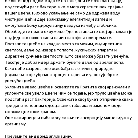
ће бити под водом. Када се потопе, они се брзо распадају,
подстичући раст бактерија које могу скратити век трајања
вашег цвећа. Њихово уклањање не само да одржава воду
чистијом, већ и даје аранжману елегантнији изглед и
омогућава бољу циркулацију ваздуха између стабљика.
Обезбедите право окружење Где постављате свој аранжман је
подједнако важно као и начин на који га припремате.
Поставите цвеће на хладно место са меким, индиректним
светлом, даље од извора топлоте, кухињских апарата и
директне сунчеве светлости, што све може убрзати увенуће.
Такође је добра идеја држати букете даље од зрелог воћа.
Како воће сазрева, оно ослобађа гас етилен, природно
једињење које убрзава процес старења и узрокује брже
увенуће цвећа.
Уклоните увело цвеће и освежите га Пратите свој аранжман и
уклоните све увело цвеће чим се појаве, јер труло цвеће може
подстаћи раст бактерија. Освежите свој букет отприлике свака
три дана поновним одсецањем стабљика и заменом воде
свежом цветном храном.
Ове намирнице и пића могу смањити апсорпцију магнезијума у
организму
Преузмите
андроид
апликацију.