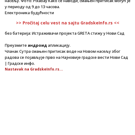
насељу. Фото: Pixabay Како се наводи, смањен притисак могућ је
у периоду од 9 до 13 часова.
Електроника будућности
>> Pročitaj celu vest na sajtu GradskeInfo.rs <<
без батерија: Истраживачи пројекта GRETA стижу у Нови Сад
Преузмите
андроид
апликацију.
Чланак Сутра смањен притисак воде на Новом насељу због
радова се појављује прво на Најновије градске вести Нови Сад
| Градске инфо.
Nastavak na GradskeInfo.rs...