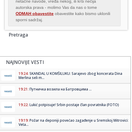
netačne navode, vređa nekog, ili krši nečija
autorska prava - molimo Vas da nas o tome
ODMAH obavestite
obavestite kako bismo uklonili
sporni sadržaj.
Pretraga
NAJNOVIJE VESTI
19:24:
SKANDAL U KOMŠILUKU: Sarajevo zbog koncerata Dina
Merlina seli m...
19:21:
Путничка возила на Батровцима ...
19:22:
Lukić potpisuje! Srbin postaje član povratnika (FOTO)
19:19:
Požar na deponiji povećao zagađenje u Sremskoj Mitrovici:
Veta...