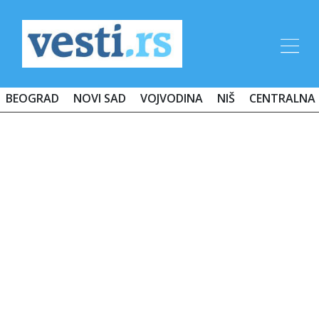
BEOGRAD
NOVI SAD
VOJVODINA
NIŠ
CENTRALNA 