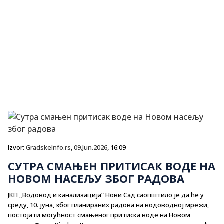
Izvor:
GradskeInfo.rs
,
09.Jun.2026
, 16:09
СУТРА СМАЊЕН ПРИТИСАК ВОДЕ НА
НОВОМ НАСЕЉУ ЗБОГ РАДОВА
ЈКП „Водовод и канализација“ Нови Сад саопштило је да ће у
среду, 10. јуна, због планираних радова на водоводној мрежи,
постојати могућност смањеног притиска воде на Новом