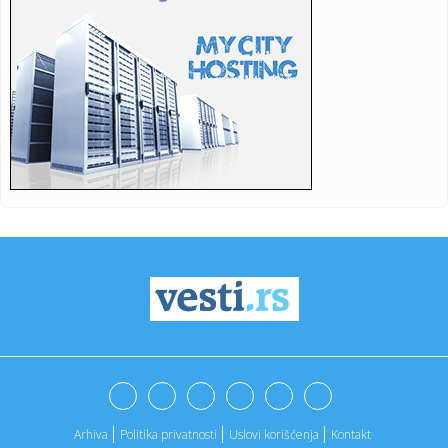
18:48:
Gužve na granici sa Hrvatskom: Na Batrovcima četiri sata
čekan...
18:47:
Majkl Džekson dobija nastavak filma koji je oborio rekorde;
Evo ...
18:44:
Sistemska nekažnjivost kao poziv na linč: Zašto je Srbija
post...
18:42:
Mreža integriteta: Odložena tribina o policijskoj brutalnosti
u...
18:41:
Neočekivana eliminacija Ive Jović u Kanadi
18:38:
Čak je i blokaderski "Danas" morao da prizna: "Vučić ima
bolje...
18:33:
Voša promovisala Medojevića: "I opet – Medo, dobro
došao u s...
18:33:
Mega se preselila u Grčku
Arhiva
Politika privatnosti
Uslovi korišćenja
Kontakt
18:33:
Građanski pokret Vranja: Odmah raspustiti Skupštinu