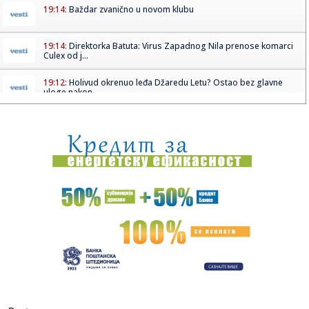
19:14:
Baždar zvanično u novom klubu
19:14:
Direktorka Batuta: Virus Zapadnog Nila prenose komarci
Culex od j...
19:12:
Holivud okrenuo leđa Džaredu Letu? Ostao bez glavne
uloge nakon...
19:07:
Najniža godišnja inflacija u Grčkoj u zadnjih pet meseci
19:04:
Sergej Trifunović dao iskaz policiji; Evo šta je rekao o
incide...
19:03:
Zašto Zelenski baš sad stiže u Srbiju
19:03:
Stigli su novi Samsung preklopni kraljevi: Prodaja je
zvanično p...
19:03:
Smart otkrio novi gradski električni automobil na potpuno
neobi...
19:01:
Kada stigne leto, vraćamo se ovim domaćim filmskim