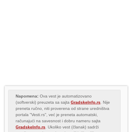
Napomena:
Ova vest je automatizovano
(softverski) preuzeta sa sajta
GradskeInfo.rs
. Nije
preneta ručno, niti proverena od strane uredništva
portala "Vesti.rs", već je preneta automatski,
računajući na savesnost i dobru nameru sajta
GradskeInfo.rs
. Ukoliko vest (članak) sadrži