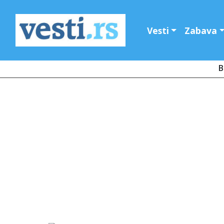
Vesti
Zabava
B