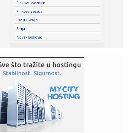
13:58:
Stiže fabrika dronova u Srbiju: Vučić otkrio kada će biti
Pinkove zvezdice
otv...
Pinkove zvezde
13:54:
Dosta jeftinije ove namirnice: Ovo su cene na pijacama
Rat u Ukrajini
širom Srb...
Sirija
13:48:
Dron uleteo iz Rumunije u Bugarsku i eksplodirao: "Ne zna
Novak Đoković
se odak...
13:46:
EVROLIGA VIŠE NEĆE BITI ISTA: Ovih 20 poteza mogu da
promene ...
13:45:
Tomović poslao poruku hejterima u jeku drame s
bazenima: Ovo im ...
13:43:
Saslušan osumnjičeni za ubistvo majke Milke na Novom
Beogradu: ...
13:42:
Velika tragedija: Preminuo Mesijev otac!
13:42:
Gimaraeš zvanično u Arsenalu!
13:40:
Zvanično: Saša Lukić je novi Traktorista!