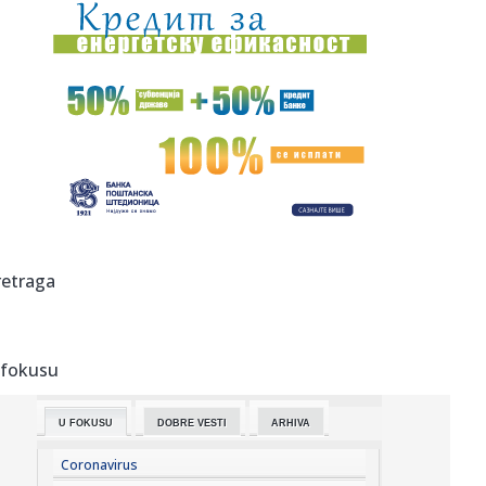
14:05:
Колико дуго јаја могу бити ван ...
14:07:
Drama u centru prestonice: Smart napravio karambol u
Francuskoj u...
14:03:
Konstitutivna sjednica Skupštine Kosova odložena, Kurti
ponovo ...
14:03:
EK potvrdila da Srbija ispunjava standarde u kontroli
bezbednosti...
14:03:
VIDEO: 2005 London Taxi
retraga
14:01:
TURIZAM: Stara Pazova i ovog leta beleži veliku
posećenost
 fokusu
14:01:
Letovanje na Brijunima: Destinacija za one koji žele više od
od...
U FOKUSU
DOBRE VESTI
ARHIVA
13:59:
Preminuo otac Lionela Mesija
Coronavirus