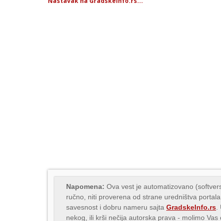
Nastavak na GradskeInfo.rs...
Napomena:
Ova vest je automatizovano (softvers
ručno, niti proverena od strane uredništva portala
savesnost i dobru nameru sajta
GradskeInfo.rs
.
nekog, ili krši nečija autorska prava - molimo Va