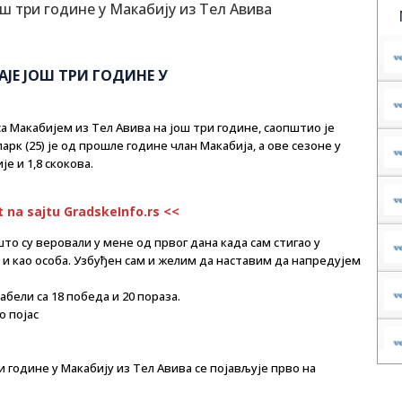
ЈЕ ЈОШ ТРИ ГОДИНЕ У
 Макабијем из Тел Авива на још три године, саопштио је
арк (25) је од прошле године члан Макабија, а ове сезоне у
е и 1,8 скокова.
t na sajtu GradskeInfo.rs <<
о су веровали у мене од првог дана када сам стигао у
ч и као особа. Узбуђен сам и желим да наставим да напредујем
абели са 18 победа и 20 пораза.
о појас
 године у Макабију из Тел Авива се појављује прво на