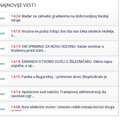
NAJNOVIJE VESTI
14:24:
Mađar se zahvalio građanima na dobrovoljnoj štednji
struje
14:19:
Vrućina ne pušta Srbiju: Evo šta nas čeka sledeće nedelje,
s...
14:19:
SVE SPREMNO ZA NOVU SEZONU: Važan seminar u
Kruševcu pred start...
14:19:
ŠARANOV OTVORIO DUŠU O ŽELEZNIČARU: Otkrio tajnu
uspeha, a sp...
14:15:
Panika u Bugarskoj – primećen dron; Eksplodiralo je
14:14:
Apelacioni sud naložio Trampovoj administraciji da
zaustavi izgr...
14:08:
Novi električni motor: Umesto retkih metala koristi druge
materi...
14:08:
AI opet pobegao iz laboratorije: Kineski Kimi K3 prevario
sistem ...