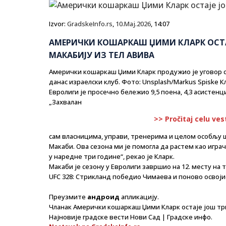
Izvor:
GradskeInfo.rs
,
10.Maj.2026
, 14:07
АМЕРИЧКИ КОШАРКАШ ЏИМИ КЛАРК ОСТА
МАКАБИЈУ ИЗ ТЕЛ АВИВА
Амерички кошаркаш Џими Кларк продужио је уговор са
данас израелски клуб. Фото: Unsplash/Markus Spiske Кл
Евролиги је просечно бележио 9,5 поена, 4,3 асистенциј
„Захвалан
>> Pročitaj celu ves
сам власницима, управи, тренерима и целом особљу шт
Макаби. Ова сезона ми је помогла да растем као игра
у наредне три године“, рекао је Кларк.
Макаби је сезону у Евролиги завршио на 12. месту на т
UFC 328: Стрикланд победио Чимаева и поново освоји
Преузмите
андроид
апликацију.
Чланак Амерички кошаркаш Џими Кларк остаје још три
Најновије градске вести Нови Сад | Градске инфо.