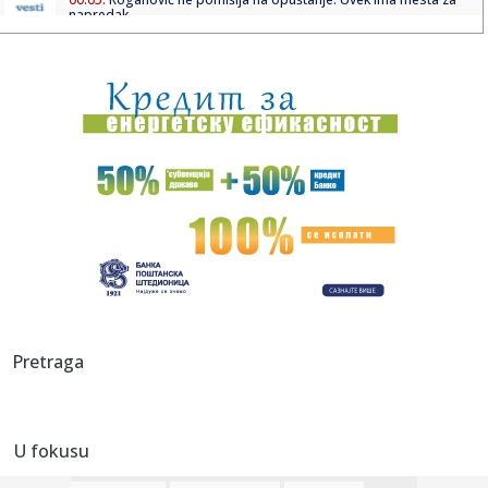
napredak...
00:04:
Vukotić ne zna ko je Baba: "Vidim da ga svi hvale"
00:01:
Na današnji dan, 7. avgust
23:59:
U predgrađu Damaska podignut autobus u vazduh, dve
osobe poginul...
23:55:
ROMAŠČENKO POSLE POTOPA U HUMSKOJ: Jedna stvar
posebno ga je ra...
23:54:
Aleksić: "Nemamo čega da se plašimo u Kazahstanu"
VIDEO
23:48:
Trener Tobola: "Hteli smo da Partizan napada po krilu"
Pretraga
23:47:
Škoda Peaq u serijskoj proizvodnji
U fokusu
23:44:
"Mesi bi bio Pikaso" VIDEO