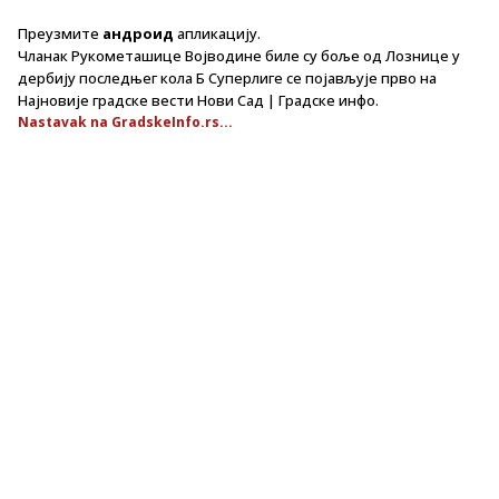
Преузмите
андроид
апликацију.
Чланак Рукометашице Војводине биле су боље од Лознице у
дербију последњег кола Б Суперлиге се појављује прво на
Најновије градске вести Нови Сад | Градске инфо.
Nastavak na GradskeInfo.rs...