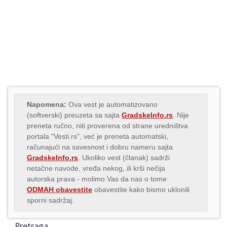
Napomena:
Ova vest je automatizovano
(softverski) preuzeta sa sajta
GradskeInfo.rs
. Nije
preneta ručno, niti proverena od strane uredništva
portala "Vesti.rs", već je preneta automatski,
računajući na savesnost i dobru nameru sajta
GradskeInfo.rs
. Ukoliko vest (članak) sadrži
netačne navode, vređa nekog, ili krši nečija
autorska prava - molimo Vas da nas o tome
ODMAH obavestite
obavestite kako bismo uklonili
sporni sadržaj.
Pretraga