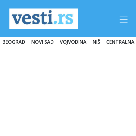
BEOGRAD
NOVI SAD
VOJVODINA
NIŠ
CENTRALNA 