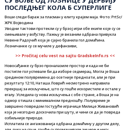
ПОСЛЕДЊЕГ КОЛА Б СУПЕРЛИГЕ
Воши следи бараж за пласман у елиту крајем маја. Фото: PrtSc/
ЖРК Војводина
Уводни тактови протекли су у брзој игри обе екипе које су се
смењивале у вођству. Пажњу је везаним одбрана привукла
Невене Радојчић која је сјајно бранила гол домаћина.
Лозничанке су се мучиле у дефанзиви,
>> Pročitaj celu vest na sajtu GradskeInfo.rs <<
Новосађанке су брзо проналазиле простор и када не би
постигле гол успевале би да изборе седмерац. Могла је Воша
средином полувремена до осетније предноати, али је при
резултату 12:10, Наташа Ловрић несмотрено направила
прекршај за искључење, што су гошће искористиле и остале у
егалу. Уследила су нова искључења с обе стране, а Воша је на
одмор отишла с минималном предношћу. Полувреме је
завршено повредом гостујуће играчице Милице Живановић
која је незгодно доскочила при шуту, и чини се да је повреда
озбиљније природе.
Исплатила се ангажованија одбрана домаћину у другом делу,
али, руку на срце, гошће су промашивале зицере и нису