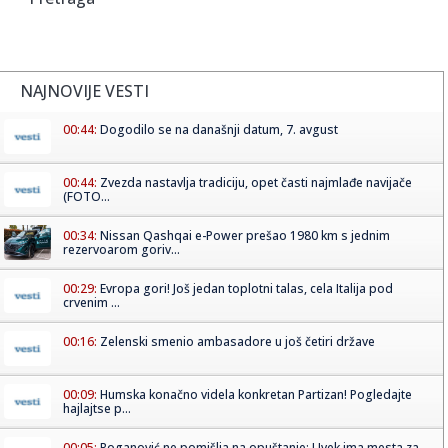
NAJNOVIJE VESTI
00:44:
Dogodilo se na današnji datum, 7. avgust
00:44:
Zvezda nastavlja tradiciju, opet časti najmlađe navijače
(FOTO...
00:34:
Nissan Qashqai e-Power prešao 1980 km s jednim
rezervoarom goriv...
00:29:
Evropa gori! Još jedan toplotni talas, cela Italija pod
crvenim ...
00:16:
Zelenski smenio ambasadore u još četiri države
00:09:
Humska konačno videla konkretan Partizan! Pogledajte
hajlajtse p...
00:05:
Roganović ne pomišlja na opuštanje: Uvek ima mesta za