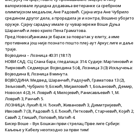
валоризовале луцидна додавања ветеранке са сребрном
олимпијском медаљом, Ане Радовић. Сјајна игра Ане Чубрило
средином другог дела, а прорадила је и контра, Вошино убојито
оружје. Сјајну сарадњу имале су чувар мреже Воше Дуња
Шаранчић и лево крило Пена Граматова.
Пред Новосађанкама је бараж за повратак у елиту, а име
противника још није познато пошто плеј-аут Аркус лиге и даље
траје.
Војводина – Лозница 40:31 (18:17)
НОВИ САД: СЦ Слана бара, гледалаца: 314. Судије: Мартиновић и
Ћирковић. Седмерци: Војводина 5 (4), Лозница 3 (3) Искључења:
Војводина 8, Лозница 8 минута.
ВОЈВОДИНА: Медвед, Шаранчић, Радојчић, Граматова 13 (2),
Зељковић, Чубрило 9, Божић, Мијаиловић 1, Бољановић, Демир,
Новосел 4 (2), Н. Ловрић 4, Милојевић, Ранисављевић 1, М.
Ловрић 3, Ранчић 5.
ЛОЗНИЦА: Лукић 8, Н. Ђокић, Живановић 3, Димитријевић,
Ивковић 7 (3), Радовић 5, Е.Ђокић, Петковић, Старчевић, Којић 2,
Савић 2, Глишић, Поповић, Матић 4.
Бисер Воше – Вук Бошкан први стрелац Прве лиге Србије:
Каљење у Кабелу неопходно за први тим!