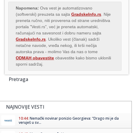
Napomena:
Ova vest je automatizovano
(softverski) preuzeta sa sajta
GradskeInfo.rs
. Nije
preneta ručno, niti proverena od strane uredništva
portala "Vesti.rs", već je preneta automatski,
računajući na savesnost i dobru nameru sajta
GradskeInfo.rs
. Ukoliko vest (članak) sadrži
netačne navode, vređa nekog, ili krši nečija
autorska prava - molimo Vas da nas o tome
ODMAH obavestite
obavestite kako bismo uklonili
sporni sadržaj.
Pretraga
NAJNOVIJE VESTI
10:44:
Nemački novinar ponizio Georgieva: "Drago mi je da
veruješ u sv...