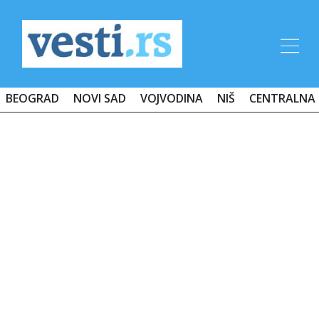
BEOGRAD
NOVI SAD
VOJVODINA
NIŠ
CENTRALNA 