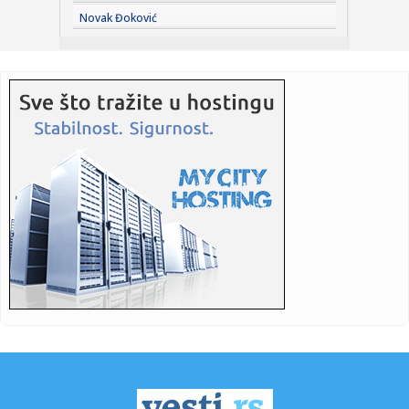
10:26:
Bioskop pod letnjim nebom u utorak u Kineskoj četvrti:
Novak Đoković
Povedite ...
10:26:
"Shvatila sam – mogu da se borim sa najboljima"
10:25:
Siromaštvo i socijalna nepravda sve više opterećuju Srbiju
10:25:
Pakao u Peščari, herojska borba vatrogasaca! Dačić:
"Umorni j...
10:25:
Sombor: Dunav kod Bezdana u blagom porastu, vodostaj
danas -158 c...
10:17:
HODAR RUTINIRAO LEHEČKU, DRMA SE TRON SINERU I
ALKARAZU: Tinejd...
10:17:
Vučić dočekao Zelenskog i najavio fabriku dronova sa
Izraelom
10:16:
Nove ankete: Rat u Iranu i inflacija "potopili" Trampa
10:16:
U Srpskoj rođeno 20 beba