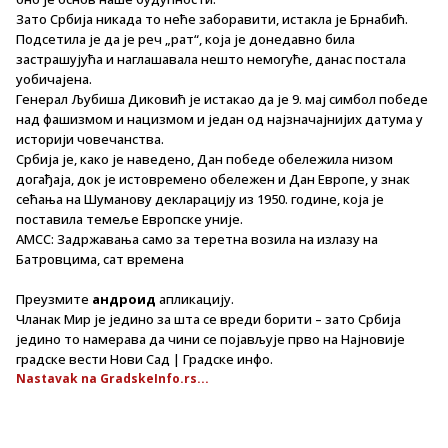
Зато Србија никада то неће заборавити, истакла је Брнабић.
Подсетила је да је реч „рат“, која је донедавно била
застрашујућа и наглашавала нешто немогуће, данас постала
уобичајена.
Генерал Љубиша Диковић је истакао да је 9. мај симбол победе
над фашизмом и нацизмом и један од најзначајнијих датума у
историји човечанства.
Србија је, како је наведено, Дан победе обележила низом
догађаја, док је истовремено обележен и Дан Европе, у знак
сећања на Шуманову декларацију из 1950. године, која је
поставила темеље Европске уније.
АМСС: Задржавања само за теретна возила на излазу на
Батровцима, сат времена
Преузмите
андроид
апликацију.
Чланак Мир је једино за шта се вреди борити – зато Србија
једино то намерава да чини се појављује прво на Најновије
градске вести Нови Сад | Градске инфо.
Nastavak na GradskeInfo.rs...