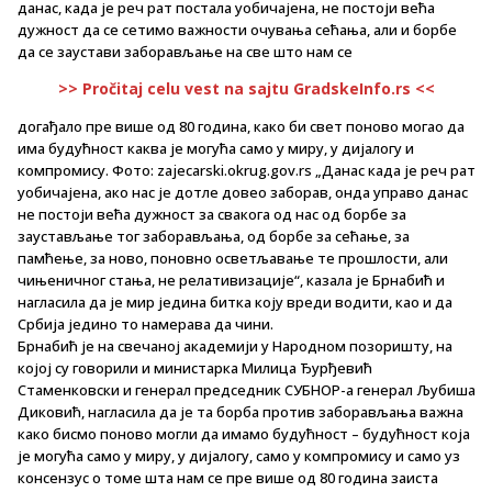
данас, када је реч рат постала уобичајена, не постоји већа
дужност да се сетимо важности очувања сећања, али и борбе
да се заустави заборављање на све што нам се
>> Pročitaj celu vest na sajtu GradskeInfo.rs <<
догађало пре више од 80 година, како би свет поново могао да
има будућност каква је могућа само у миру, у дијалогу и
компромису. Фото: zajecarski.okrug.gov.rs „Данас када је реч рат
уобичајена, ако нас је дотле довео заборав, онда управо данас
не постоји већа дужност за свакога од нас од борбе за
заустављање тог заборављања, од борбе за сећање, за
памћење, за ново, поновно осветљавање те прошлости, али
чињеничног стања, не релативизације“, казала је Брнабић и
нагласила да је мир једина битка коју вреди водити, као и да
Србија једино то намерава да чини.
Брнабић је на свечаној академији у Народном позоришту, на
којој су говорили и министарка Милица Ђурђевић
Стаменковски и генерал председник СУБНОР-а генерал Љубиша
Диковић, нагласила да је та борба против заборављања важна
како бисмо поново могли да имамо будућност – будућност која
је могућа само у миру, у дијалогу, само у компромису и само уз
консензус о томе шта нам се пре више од 80 година заиста