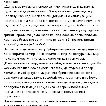
догађало.
„Данас морамо да се поново сетимо чињеница и да нам не
буде тешко да јасно кажемо: 9. мај није само дан када је у
Берлину 1945. године потписан документ о капитулацији
нациста. То је и дан када је човечанство, уз незамисливу цену,
однело победу над идеологијом која је људско биће свела на
број, а читаве народе наменила за истребљење, укључујући и
српски народ. Ово је дан када изнова морамо да понављамо
Камијеве бесмртне речи – ‘Мир је једина битка коју вреди
водити’“, казала је Брнабић.
Нагласила је да управо ми у Србији намеравамо то да радимо –
да се боримо за мир, да позивамо на мир, да осигуравамо мир
на сваком месту на којем можемо ми да га осигурамо.
„И ми желимо тај мир, колико за себе, толико и за све друге. Ми
желимо, као што смо одувек и желели, да будемо и добар
домаћин и добар сусед, да разлике бришемо тако што их
разумемо и прихватамо, да добијемо опрост тако што ћемо
опростити, али и да заувек запамтимо да је данас дан када је
побеђено зло, и да је Србија била на страни победника,
плативши за то ужасну цену“, казала је председница
парламента.
Према њеним речима, то сећање је основ нашег постојања и
оно је основ наше будућности.