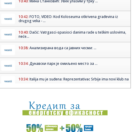
10:40:
Мина Станковић: Увек улазим у трку ...
10:42:
FOTO, VIDEO: Kod Koloseuma otkrivena građevina iz
drugog veka - ...
10:40:
Dačić: Vatrgasci-spasioci danima rade u teškim uslovima,
neće...
10:38:
Анализирана вода са јавних чесми: ...
10:34:
Дунавски парк је омиљено место за ...
10:34:
Italija mu je suđena: Reprezentativac Srbije ima novi klub na
...
10:34:
Krvavi obračun na Dorćolu: Mladić upucan u stomak,
drugovi ga ...
10:34:
Misteriozni snimak Hamneja zapalio mreže: Pojavio se
nakon tvrdn...
10:33:
Čelsijevo najveće pojačanje nije igrač