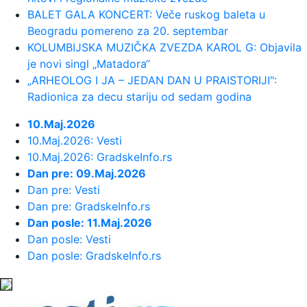
BALET GALA KONCERT: Veče ruskog baleta u
23:48:
Trener Tobola: "Hteli smo da
Beogradu pomereno za 20. septembar
Partizan napada po krilu"
KOLUMBIJSKA MUZIČKA ZVEZDA KAROL G: Objavila
je novi singl „Matadora“
„ARHEOLOG I JA – JEDAN DAN U PRAISTORIJI":
23:47:
Škoda Peaq u serijskoj proizvodnji
Radionica za decu stariju od sedam godina
23:44:
"Mesi bi bio Pikaso" VIDEO
10.Maj.2026
10.Maj.2026: Vesti
10.Maj.2026: GradskeInfo.rs
23:41:
Marinović nakon pobjede: Zaslužili
Dan pre: 09.Maj.2026
smo još koji gol, ali svaka...
Dan pre: Vesti
Dan pre: GradskeInfo.rs
23:41:
Može li ljetna avantura ipak nekako
Dan posle: 11.Maj.2026
prerasti u ozbiljnu vezu?
Dan posle: Vesti
Dan posle: GradskeInfo.rs
23:38:
Partizan demolirao Tobol, Ilić
konačno zadovoljan: Na momente j...