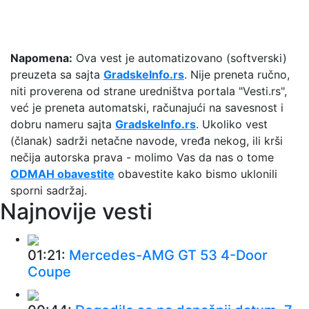
Napomena:
Ova vest je automatizovano (softverski)
preuzeta sa sajta
GradskeInfo.rs
. Nije preneta ručno,
niti proverena od strane uredništva portala "Vesti.rs",
već je preneta automatski, računajući na savesnost i
dobru nameru sajta
GradskeInfo.rs
. Ukoliko vest
(članak) sadrži netačne navode, vređa nekog, ili krši
nečija autorska prava - molimo Vas da nas o tome
ODMAH obavestite
obavestite kako bismo uklonili
sporni sadržaj.
Najnovije vesti
01:21:
Mercedes-AMG GT 53 4-Door
Coupe