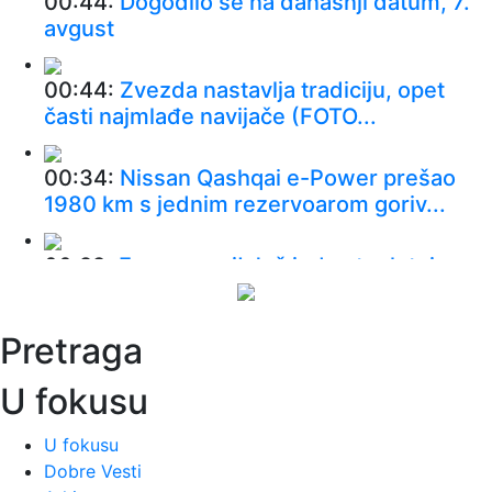
00:44:
Dogodilo se na današnji datum, 7.
avgust
00:44:
Zvezda nastavlja tradiciju, opet
časti najmlađe navijače (FOTO...
00:34:
Nissan Qashqai e-Power prešao
1980 km s jednim rezervoarom goriv...
00:29:
Evropa gori! Još jedan toplotni
talas, cela Italija pod crvenim ...
Pretraga
00:16:
Zelenski smenio ambasadore u još
četiri države
U fokusu
00:09:
Humska konačno videla konkretan
U fokusu
Partizan! Pogledajte hajlajtse p...
Dobre Vesti