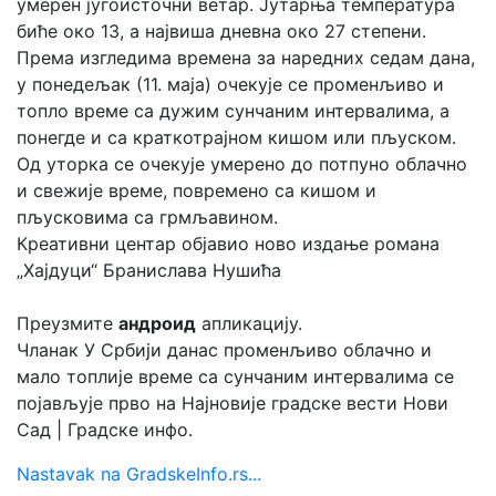
умерен југоисточни ветар. Јутарња температура
биће око 13, а највиша дневна око 27 степени.
Према изгледима времена за наредних седам дана,
у понедељак (11. маја) очекује се променљиво и
топло време са дужим сунчаним интервалима, а
понегде и са краткотрајном кишом или пљуском.
Од уторка се очекује умерено до потпуно облачно
и свежије време, повремено са кишом и
пљусковима са грмљавином.
Креативни центар објавио ново издање романа
„Хајдуци“ Бранислава Нушића
Преузмите
андроид
апликацију.
Чланак У Србији данас променљиво облачно и
мало топлије време са сунчаним интервалима се
појављује прво на Најновије градске вести Нови
Сад | Градске инфо.
Nastavak na GradskeInfo.rs...