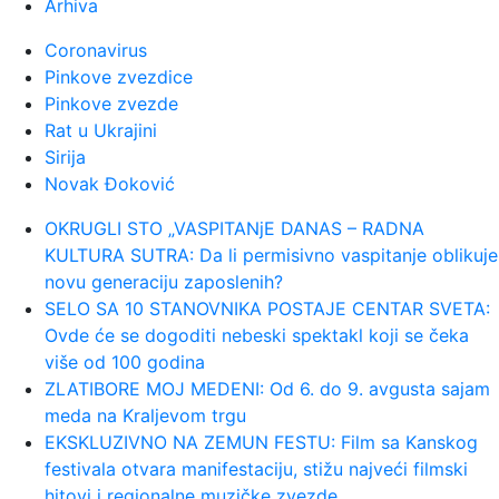
Arhiva
00:05:
Roganović ne pomišlja na
Coronavirus
opuštanje: Uvek ima mesta za napredak...
Pinkove zvezdice
Pinkove zvezde
00:04:
Vukotić ne zna ko je Baba: "Vidim
Rat u Ukrajini
da ga svi hvale"
Sirija
Novak Đoković
00:01:
Na današnji dan, 7. avgust
OKRUGLI STO „VASPITANjE DANAS – RADNA
KULTURA SUTRA: Da li permisivno vaspitanje oblikuje
23:59:
U predgrađu Damaska podignut
novu generaciju zaposlenih?
autobus u vazduh, dve osobe poginul...
SELO SA 10 STANOVNIKA POSTAJE CENTAR SVETA:
Ovde će se dogoditi nebeski spektakl koji se čeka
više od 100 godina
23:55:
ROMAŠČENKO POSLE POTOPA U
ZLATIBORE MOJ MEDENI: Od 6. do 9. avgusta sajam
HUMSKOJ: Jedna stvar posebno ga je ra...
meda na Kraljevom trgu
EKSKLUZIVNO NA ZEMUN FESTU: Film sa Kanskog
23:54:
Aleksić: "Nemamo čega da se
festivala otvara manifestaciju, stižu najveći filmski
plašimo u Kazahstanu" VIDEO
hitovi i regionalne muzičke zvezde