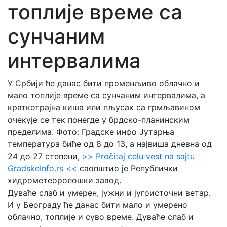
топлије време са
сунчаним
интервалима
У Србији ће данас бити променљиво облачно и
мало топлије време са сунчаним интервалима, а
краткотрајна киша или пљусак са грмљавином
очекује се тек понегде у брдско-планинским
пределима. Фото: Градске инфо Јутарња
температура биће од 8 до 13, а највиша дневна од
24 до 27 степени,
>> Pročitaj celu vest na sajtu
GradskeInfo.rs <<
саопштио је Републички
хидрометеоролошки завод.
Дуваће слаб и умерен, јужни и југоисточни ветар.
И у Београду ће данас бити мало и умерено
облачно, топлије и суво време. Дуваће слаб и