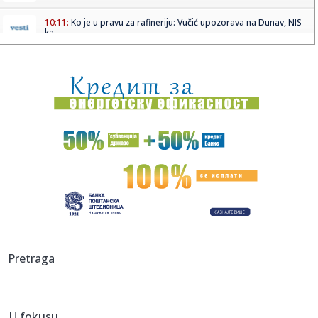
10:11:
Ko je u pravu za rafineriju: Vučić upozorava na Dunav, NIS
ka...
10:11:
Železničar "blindirao" Kokovića!
10:11:
Počela specijalna operacija spasavanja: Potopljene dve
barže na...
10:09:
Sprema se navala: Peugeot obećao 7 modela do 2030.
godine!
10:09:
Novi bilans migrantske tragedije: 141 migrant poginuo u
pokušaji...
10:08:
Srbija protiv šampiona napada finale EP
10:06:
Kineski špijunski softver se proširio svetom: Prati i rutere
Pretraga
NA...
10:06:
Ukrajinci se opraštaju od čoveka koji je dao ime
nepoznatim voj...
U fokusu