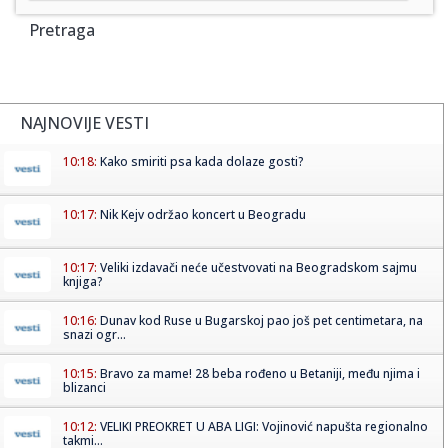
Pretraga
NAJNOVIJE VESTI
10:18:
Kako smiriti psa kada dolaze gosti?
10:17:
Nik Kejv održao koncert u Beogradu
10:17:
Veliki izdavači neće učestvovati na Beogradskom sajmu
knjiga?
10:16:
Dunav kod Ruse u Bugarskoj pao još pet centimetara, na
snazi ogr...
10:15:
Bravo za mame! 28 beba rođeno u Betaniji, među njima i
blizanci
10:12:
VELIKI PREOKRET U ABA LIGI: Vojinović napušta regionalno
takmi...