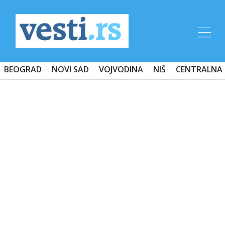
BEOGRAD
NOVI SAD
VOJVODINA
NIŠ
CENTRALNA 