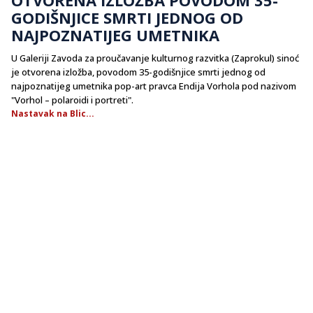
GODIŠNJICE SMRTI JEDNOG OD
NAJPOZNATIJEG UMETNIKA
U Galeriji Zavoda za proučavanje kulturnog razvitka (Zaprokul) sinoć
je otvorena izložba, povodom 35-godišnjice smrti jednog od
najpoznatijeg umetnika pop-art pravca Endija Vorhola pod nazivom
"Vorhol – polaroidi i portreti".
Nastavak na Blic...