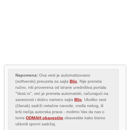
Napomena:
Ova vest je automatizovano
(softverski) preuzeta sa sajta
Blic
. Nije preneta
ručno, niti proverena od strane uredništva portala
"Vesti.rs", već je preneta automatski, računajući na
savesnost i dobru nameru sajta
Blic
. Ukoliko vest
(članak) sadrži netačne navode, vređa nekog, ili
krši nečija autorska prava - molimo Vas da nas o
tome
ODMAH obavestite
obavestite kako bismo
uklonili sporni sadržaj.