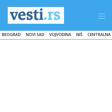
BEOGRAD
NOVI SAD
VOJVODINA
NIŠ
CENTRALNA 