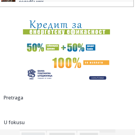
pogodila emir...
15:02:
Srbija zauzela 14. mesto na EP u Beogradu
15:02:
Đokić sve dublje u politici! Rektor ponovo na blokaderskoj
bini...
15:00:
'Izrael odbio Trampov plan za Gazu u 15 tačaka': Netanjahu
14:59:
Rusija upozorava: Opasni snovi o uvlačenju tzv. Kosova u
NATO
14:53:
Novi poraz Orlića na EP: Srbija bez pobede završila grupnu
fazu...
14:50:
Nema predaha za Orbana u Guči: Sa čuvenim majstorom
Pretraga
trube nazdr...
14:50:
Paraziti koji možda baš sada žive u vašem telu
U fokusu
14:50:
Milivojević najavljuje da će kada pobede u Beogradu slaviti
uz ...