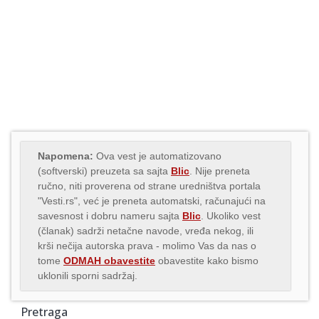
Napomena:
Ova vest je automatizovano
(softverski) preuzeta sa sajta
Blic
. Nije preneta
ručno, niti proverena od strane uredništva portala
"Vesti.rs", već je preneta automatski, računajući na
savesnost i dobru nameru sajta
Blic
. Ukoliko vest
(članak) sadrži netačne navode, vređa nekog, ili
krši nečija autorska prava - molimo Vas da nas o
tome
ODMAH obavestite
obavestite kako bismo
uklonili sporni sadržaj.
Pretraga