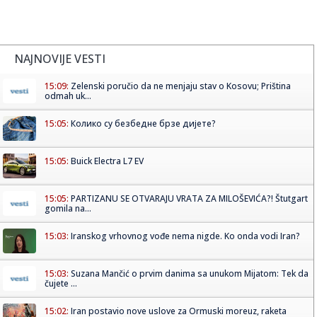
NAJNOVIJE VESTI
15:09:
Zelenski poručio da ne menjaju stav o Kosovu; Priština
odmah uk...
15:05:
Колико су безбедне брзе дијете?
15:05:
Buick Electra L7 EV
15:05:
PARTIZANU SE OTVARAJU VRATA ZA MILOŠEVIĆA?! Štutgart
gomila na...
15:03:
Iranskog vrhovnog vođe nema nigde. Ko onda vodi Iran?
15:03:
Suzana Mančić o prvim danima sa unukom Mijatom: Tek da
čujete ...
15:02:
Iran postavio nove uslove za Ormuski moreuz, raketa