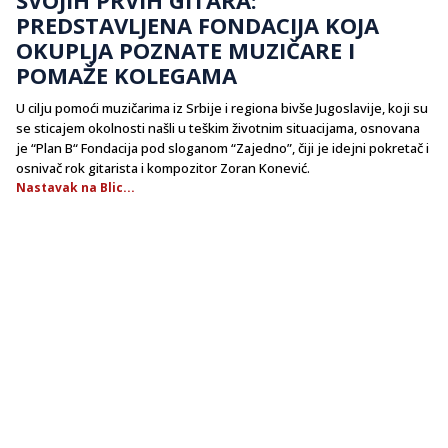
PREDSTAVLJENA FONDACIJA KOJA
OKUPLJA POZNATE MUZIČARE I
POMAŽE KOLEGAMA
U cilju pomoći muzičarima iz Srbije i regiona bivše Jugoslavije, koji su
se sticajem okolnosti našli u teškim životnim situacijama, osnovana
je “Plan B“ Fondacija pod sloganom “Zajedno”, čiji je idejni pokretač i
osnivač rok gitarista i kompozitor Zoran Konević.
Nastavak na Blic...