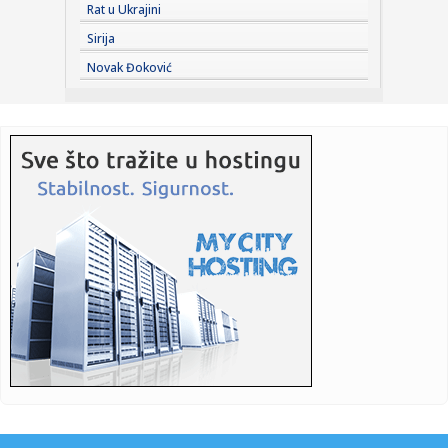
17:09:
Kopaonik dobija nove ski-staze: U posao vredan više od
Rat u Ukrajini
pola mili...
Sirija
17:07:
Vikend bez vode na dve lokacije u Nišu: Ekipe JKP Naisus
Novak Đoković
izlaz...
17:04:
Landrovers Panterra je električni Land Rover Defender
17:04:
Xiaomi pravi veliki korak: HyperOS 4 "silazi među ljude"
17:03:
Novi skandal Kurtijeve vlasti: Priština zabranila direktoru
Tele...
17:03:
Cvetkovićev gol u 16. sekundi nije najbrži koji je postigao
17:01:
Dramatičan snimak: Lekari svojim telima štitili pacijenta
usred...
17:00:
Samo 99 primeraka i čak 1.015 KS: Novi Lamborghini je
omaž slav...
17:00:
Mađar: Vodostaj Dunava kod nuklearke Pakš od nedelje
porastao z...