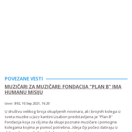
POVEZANE VESTI
MUZIČARI ZA MUZIČARE: FONDACIJA "PLAN B" IMA
HUMANU MISIJU
Izvor:
B92
,
10.Sep.2021
, 16:20
U društvu velikog broja okupljenih novinara, ali i brojnih kolega iz
sveta muzike u Jazz kantini Lisabon predstavljena je "Plan B"
Fondacija koja za cilj ima da okupi poznate muzičare i pomogne
kolegama kojima je pomoć potrebna...Ideja čiji počeci datiraju iz