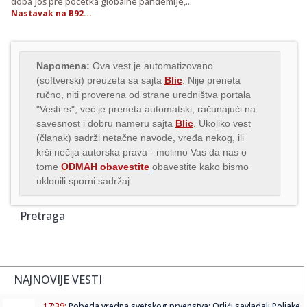
doba još pre početka globalne pandemije,...
Nastavak na B92...
Napomena:
Ova vest je automatizovano
(softverski) preuzeta sa sajta
Blic
. Nije preneta
ručno, niti proverena od strane uredništva portala
"Vesti.rs", već je preneta automatski, računajući na
savesnost i dobru nameru sajta
Blic
. Ukoliko vest
(članak) sadrži netačne navode, vređa nekog, ili
krši nečija autorska prava - molimo Vas da nas o
tome
ODMAH obavestite
obavestite kako bismo
uklonili sporni sadržaj.
Pretraga
NAJNOVIJE VESTI
17:39:
Pobeda vredna svetskog prvenstva: Orlići savladali Poljake