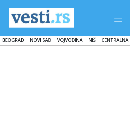
BEOGRAD
NOVI SAD
VOJVODINA
NIŠ
CENTRALNA 