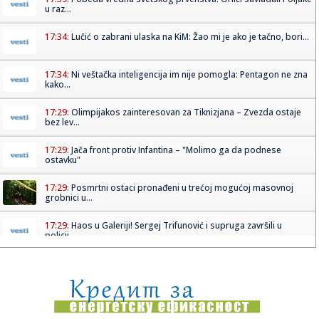
u raz...
17:34:
Lučić o zabrani ulaska na KiM: Žao mi je ako je tačno, bori...
17:34:
Ni veštačka inteligencija im nije pomogla: Pentagon ne zna
kako...
17:29:
Olimpijakos zainteresovan za Tiknizjana – Zvezda ostaje
bez lev...
17:29:
Jača front protiv Infantina – "Molimo ga da podnese
ostavku"
17:29:
Posmrtni ostaci pronađeni u trećoj mogućoj masovnoj
grobnici u...
17:29:
Haos u Galeriji! Sergej Trifunović i supruga završili u
policij...
17:26:
MOL: Pregovori o kupovini udela u NIS-u ušli u završnu fazu
17:25:
ŠTA ĆE REĆI DELIJE? Tiknizjan na meti dobro poznatog
kluba!