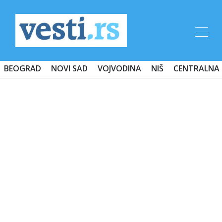
BEOGRAD
NOVI SAD
VOJVODINA
NIŠ
CENTRALNA 