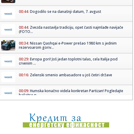
00:44:
Dogodilo se na današnji datum, 7. avgust
00:44:
Zvezda nastavlja tradiciju, opet časti najmlađe navijače
(FOTO...
00:34:
Nissan Qashqai e-Power prešao 1980 km s jednim
rezervoarom goriv...
00:29:
Evropa gori! Još jedan toplotni talas, cela Italija pod
crvenim ...
00:16:
Zelenski smenio ambasadore u još četiri države
00:09:
Humska konačno videla konkretan Partizan! Pogledajte
hajlajtse p...
00:05:
Roganović ne pomišlja na opuštanje: Uvek ima mesta za
napredak...
00:04:
Vukotić ne zna ko je Baba: "Vidim da ga svi hvale"