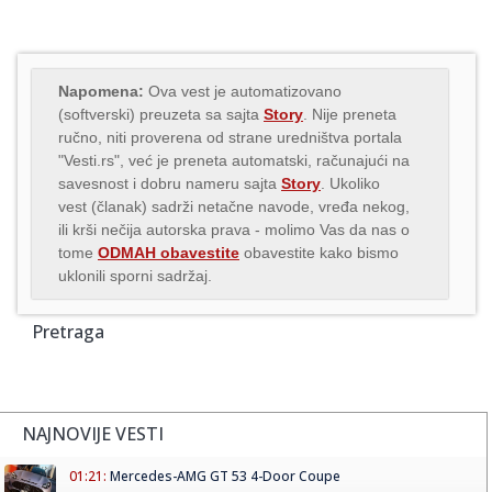
Napomena:
Ova vest je automatizovano
(softverski) preuzeta sa sajta
Story
. Nije preneta
ručno, niti proverena od strane uredništva portala
"Vesti.rs", već je preneta automatski, računajući na
savesnost i dobru nameru sajta
Story
. Ukoliko
vest (članak) sadrži netačne navode, vređa nekog,
ili krši nečija autorska prava - molimo Vas da nas o
tome
ODMAH obavestite
obavestite kako bismo
uklonili sporni sadržaj.
Pretraga
NAJNOVIJE VESTI
01:21:
Mercedes-AMG GT 53 4-Door Coupe