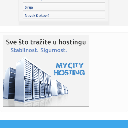
vezu?
Sirija
23:38:
Partizan demolirao Tobol, Ilić konačno zadovoljan: Na
Novak Đoković
momente j...
23:36:
U Minhenu krenula serijska proizvodnja potpuno
električnog BMW-a...
23:35:
Otkriveni detalji pucnjave na američki konzulat; Iza svega
stoji...
23:34:
PRE PAR MESECI SANJALI TITULU, SADA IH SVI DEMOLIRAJU:
Benfika si...
23:33:
Težak udes žene iz BiH: Bmw-om se „zakucala“ u zid, na nju
...
23:33:
Kratak predah od vrućina: Pljuskovi noćas stižu u region,
osvj...
23:33:
Osuđen provalnik iz BiH, branio se da je krao za liječenje
ćer...
23:32:
Potresna poruka Dijane Dilajn o životu i smrti njenog brata:
"Im...