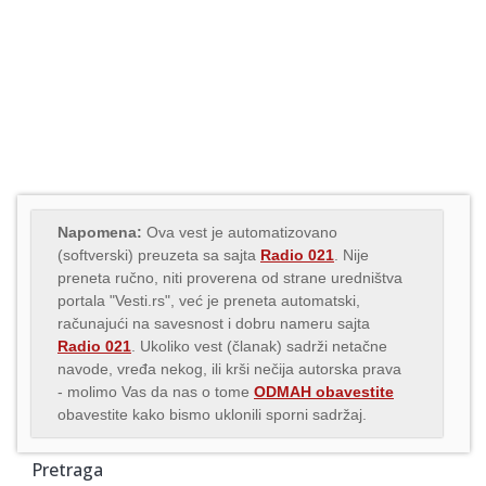
Napomena:
Ova vest je automatizovano
(softverski) preuzeta sa sajta
Radio 021
. Nije
preneta ručno, niti proverena od strane uredništva
portala "Vesti.rs", već je preneta automatski,
računajući na savesnost i dobru nameru sajta
Radio 021
. Ukoliko vest (članak) sadrži netačne
navode, vređa nekog, ili krši nečija autorska prava
- molimo Vas da nas o tome
ODMAH obavestite
obavestite kako bismo uklonili sporni sadržaj.
Pretraga