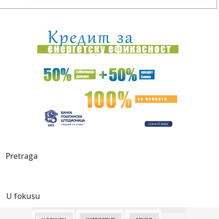
08:28:
Posijte ovo u avgustu i berite svježe povrće cijele jeseni
08:28:
Coca-Cola bilježi milijarde prihoda, ključ uspjeha iznenadio
mn...
08:28:
Divlje svinje iz komšiluka tamane kukuruz pored Save,
mještani ...
08:28:
Češki "Volklore" osvojio studentskog Oskara
08:28:
Eksplodirala plinska boca kod Doboja, gorjelo i nisko
rastinje
08:28:
Ema Heming otvoreno o životu uz Brusa Vilisa
Pretraga
08:28:
Gruzija u mraku: Treći put za dvije nedjelje
U fokusu
08:28:
Novo otkriće mijenja pogled na prvu vojnu supersilu svijeta