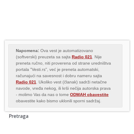
Napomena:
Ova vest je automatizovano
(softverski) preuzeta sa sajta
Radio 021
. Nije
preneta ručno, niti proverena od strane uredništva
portala "Vesti.rs", već je preneta automatski,
računajući na savesnost i dobru nameru sajta
Radio 021
. Ukoliko vest (članak) sadrži netačne
navode, vređa nekog, ili krši nečija autorska prava
- molimo Vas da nas o tome
ODMAH obavestite
obavestite kako bismo uklonili sporni sadržaj.
Pretraga