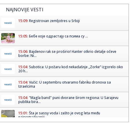
NAJNOVIJE VESTI
15:09:
Registrovan zemljotres u Srbiji
15:05:
Бебе које одрастају са псима су ...
15:06:
Bajdenov rak se proširio! Hanter otkrio detalje očeve
borbe: Ni...
15:04:
Subotica: U požaru kod nekadašnje „Zorke” izgorelo oko
20 h...
15:04:
Vučić: U septembru otvaramo fabriku dronova sa
Izraelcima
15:04:
"Magla band" puni dvorane širom regiona: U Sarajevu
publika bira...
15:01:
Šta je sassy voda i zašto je ovog leta među
najpretraživaniji...
14:59:
Dejan Stanković Kralj danas "staje na ludi kamen": Drago