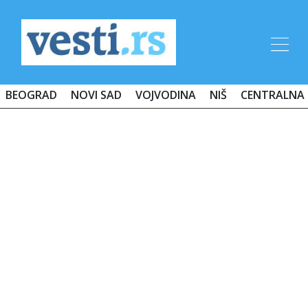
BEOGRAD
NOVI SAD
VOJVODINA
NIŠ
CENTRALNA 