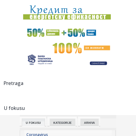
mi je ...
14:58:
Užas u školi: Broj žrtava pucnjave na Tajlandu porastao na
dev...
14:56:
"Sahranio sam dedu, pa sam dao koš za pobedu
Partizana"
14:52:
Nafta vredna bilion dolara pokrenula novu dramu na
Grenlandu: Vla...
14:52:
Preminuo otac Lionela Mesija
14:51:
Tuga u porodici Mesi: Preminuo otac slavnog
Pretraga
argentinskog fudbaler...
14:50:
Otvorena izložba “Iluzije treba čuvati na sobnoj
temperaturi...
U fokusu
14:49:
Dubai u centru kripto-afere od četiri milijarde dolara: SAD
tvrd...
U FOKUSU
KATEGORIJE
ARHIVA
14:47:
VELIKA TUGA U PORODICI MESI: Preminuo čovek koji je bio
uz Lea o...
Coronavirus