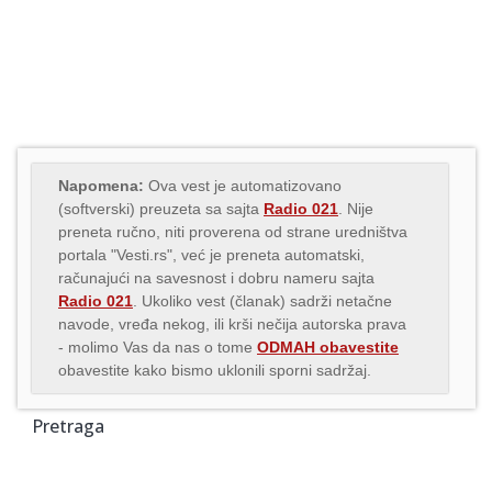
Napomena:
Ova vest je automatizovano
(softverski) preuzeta sa sajta
Radio 021
. Nije
preneta ručno, niti proverena od strane uredništva
portala "Vesti.rs", već je preneta automatski,
računajući na savesnost i dobru nameru sajta
Radio 021
. Ukoliko vest (članak) sadrži netačne
navode, vređa nekog, ili krši nečija autorska prava
- molimo Vas da nas o tome
ODMAH obavestite
obavestite kako bismo uklonili sporni sadržaj.
Pretraga