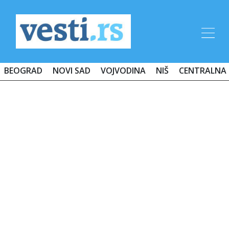
BEOGRAD
NOVI SAD
VOJVODINA
NIŠ
CENTRALNA 