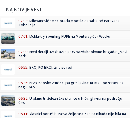
NAJNOVIJE VESTI
07:03:
Milovanović se ne predaje posle debakla od Partizana:
Tobol nije...
07:01:
McMurtry Spéirling PURE na Monterey Car Weeku
07:00:
Novi detalji uvežbavanja 98. vazduhoplovne brigade: „Novi
sadr...
06:55:
BROJ PO BROJ: Zna se red
06:36:
Prvo tropske vrućine, pa grmljavina: RHMZ upozorava na
naglu pro...
06:32:
U planu tri železničke stanice u Nišu, glavna na području
Crv...
06:11:
Vlasnici poručili: "Nova Željezara Zenica nikada nije bila na
...
06:11:
"Mozaik prijateljstva" traži plac za novi dom javne kuhinje