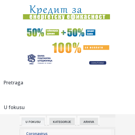
06:11:
Alarm iz Doboja: Procjedne vode iz deponije završavaju u
rijeci ...
06:01:
Streljaštvo: Pančevac Aleksa Rakonjac osvojio zlato i
srebro na...
05:05:
Рецепт дана: Паста са фета сиром и ...
01:21:
Mercedes-AMG GT 53 4-Door Coupe
00:44:
Dogodilo se na današnji datum, 7. avgust
Pretraga
00:44:
Zvezda nastavlja tradiciju, opet časti najmlađe navijače
(FOTO...
U fokusu
00:34:
Nissan Qashqai e-Power prešao 1980 km s jednim
rezervoarom goriv...
U FOKUSU
KATEGORIJE
ARHIVA
00:29:
Evropa gori! Još jedan toplotni talas, cela Italija pod
crvenim ...
Coronavirus