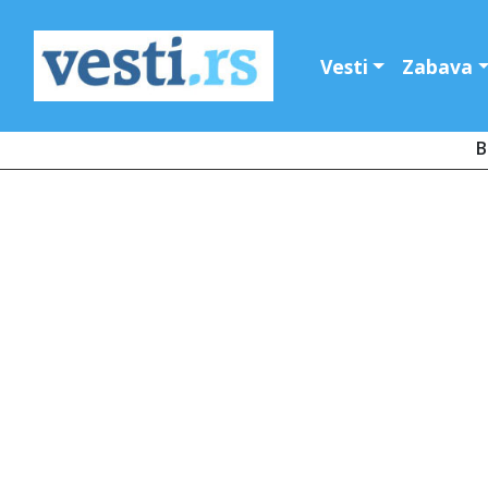
Vesti
Zabava
B