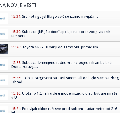
NAJNOVIJE VESTI
15:34:
Sramota ga je! Blagojević se izvinio navijačima
15:30:
Subotica: JKP „Stadion” apeluje na oprez zbog visokih
tempera...
15:30:
Toyota GR GT u seriji od samo 500 primeraka
15:27:
Subotica: Izmenjeno radno vreme pojedinih ambulanti
Doma zdravlja...
15:26:
"Bilo je razgovora sa Partizanom, ali odluičio sam se zbog
Obrad...
15:26:
Uloženo 1,2 milijarde u modernizaciju distirbutivne mreže
u U...
15:21:
Podivljali ciklon ruši sve pred sobom – udari vetra od 216
kil...
15:18:
Slavna glumica doživela tešku saobraćajnu nesreću!
(VIDEO)