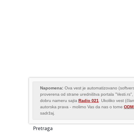
Napomena:
Ova vest je automatizovano (softvers
proverena od strane uredništva portala "Vesti.rs",
dobru nameru sajta
Radio 021
. Ukoliko vest (čla
autorska prava - molimo Vas da nas o tome
ODMA
sadržaj.
Pretraga