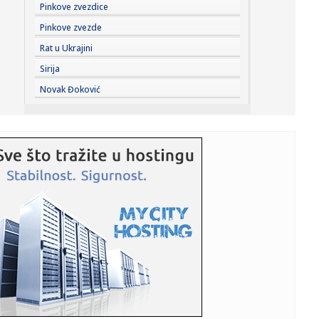
15:01:
Šta je sassy voda i zašto je ovog leta među
Pinkove zvezdice
najpretraživaniji...
Pinkove zvezde
14:59:
Dejan Stanković Kralj danas "staje na ludi kamen": Drago
Rat u Ukrajini
mi je ...
Sirija
14:58:
Užas u školi: Broj žrtava pucnjave na Tajlandu porastao na
Novak Đoković
dev...
14:56:
"Sahranio sam dedu, pa sam dao koš za pobedu
Partizana"
14:52:
Nafta vredna bilion dolara pokrenula novu dramu na
Grenlandu: Vla...
14:52:
Preminuo otac Lionela Mesija
14:51:
Tuga u porodici Mesi: Preminuo otac slavnog
argentinskog fudbaler...
14:50:
Otvorena izložba “Iluzije treba čuvati na sobnoj
temperaturi...
14:49:
Dubai u centru kripto-afere od četiri milijarde dolara: SAD
tvrd...