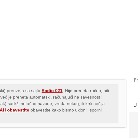
P
ki) preuzeta sa sajta
Radio 021
. Nije preneta ručno, niti
 već je preneta automatski, računajući na savesnost i
nak) sadrži netačne navode, vređa nekog, ili krši nečija
U
H obavestite
obavestite kako bismo uklonili sporni