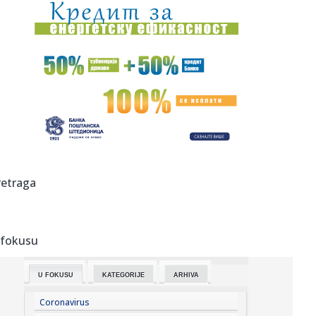
15:12:
Oproštaj Saše Lukića: "Došlo je vreme da krenem dalje"
15:11:
Regionalna mreža SafeJournalists osudila prijetnje smrću
Veranu...
15:09:
Registrovan zemljotres u Srbiji
15:05:
Бебе које одрастају са псима су ...
15:06:
Bajdenov rak se proširio! Hanter otkrio detalje očeve
retraga
borbe: Ni...
15:04:
Subotica: U požaru kod nekadašnje „Zorke” izgorelo oko
20 h...
 fokusu
15:04:
Vučić: U septembru otvaramo fabriku dronova sa
Izraelcima
U FOKUSU
KATEGORIJE
ARHIVA
15:04:
"Magla band" puni dvorane širom regiona: U Sarajevu
publika bira...
Coronavirus