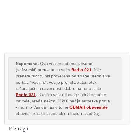
Napomena:
Ova vest je automatizovano
(softverski) preuzeta sa sajta
Radio 021
. Nije
preneta ručno, niti proverena od strane uredništva
portala "Vesti.rs", već je preneta automatski,
računajući na savesnost i dobru nameru sajta
Radio 021
. Ukoliko vest (članak) sadrži netačne
navode, vređa nekog, ili krši nečija autorska prava
- molimo Vas da nas o tome
ODMAH obavestite
obavestite kako bismo uklonili sporni sadržaj.
Pretraga