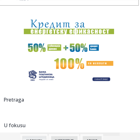
odra...
15:35:
Papa pozvao na prekid sukoba: U Ukrajini i Rusiji stradaju
nevini...
15:35:
Srbija, Slovenija i Sjeverna Makedonija kandidati za EP
15:35:
Derventski "Unis" najveći poreski dužnik
15:35:
Teško povrijeđen motociklista u Zenici
15:35:
Mediji: Dok se naši vatrogasci bore na terenu, blokaderi iz
fote...
15:35:
U jednom danu u Sjevernoj Makedoniji izbilo 25 požara,
Pretraga
dva još ...
15:35:
Volite WhatsApp stikere? ChatGPT bi uskoro mogao
olakšati njihov...
U fokusu
15:35:
Kako ukloniti smeđe mrlje od kafe i čaja sa šolja