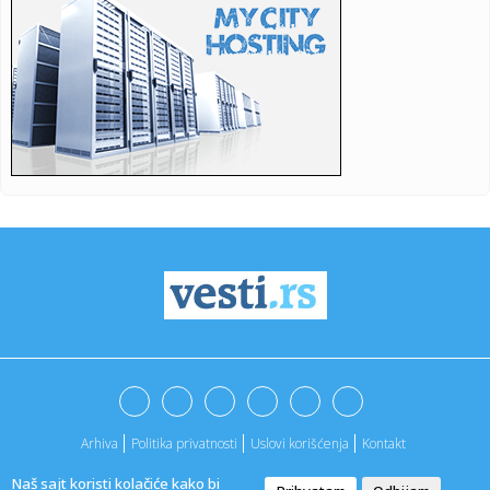
(VIDEO...
13:25:
Jovanov podelio fotografiju glumca Dragana Jovanovića:
Blokaderi...
13:23:
Detalji sudara putničkog i teretnog voza u Hrvatskoj:
Petoro te...
13:23:
Šaranov: "Pravimo razliku odnosom prema igračima"
VIDEO
13:22:
Đurić poručio: "Ozbiljna država razgovara sa svima";
"Nećemo...
13:22:
"Nikome dosad ovo nisam rekla!" Ani Radulović dečko
poklonio pe...
13:20:
Košarka je najvažnija i najskuplja
13:18:
"Ukrajina nije priznala tzv. Kosovo" Vučić: Srbija podržava
te...
Arhiva
Politika privatnosti
Uslovi korišćenja
Kontakt
13:17:
Srbija i Ukrajina podižu saradnju na viši nivo: Trgovinska
razm...
Naš sajt koristi kolačiće kako bi