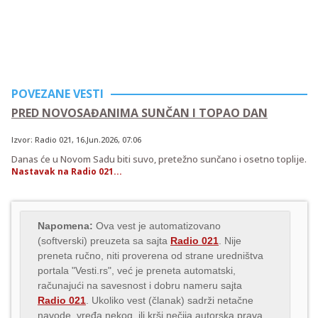
POVEZANE VESTI
PRED NOVOSAĐANIMA SUNČAN I TOPAO DAN
Izvor:
Radio 021
,
16.Jun.2026
, 07:06
Danas će u Novom Sadu biti suvo, pretežno sunčano i osetno toplije.
Nastavak na Radio 021...
Napomena:
Ova vest je automatizovano
(softverski) preuzeta sa sajta
Radio 021
. Nije
preneta ručno, niti proverena od strane uredništva
portala "Vesti.rs", već je preneta automatski,
računajući na savesnost i dobru nameru sajta
Radio 021
. Ukoliko vest (članak) sadrži netačne
navode, vređa nekog, ili krši nečija autorska prava