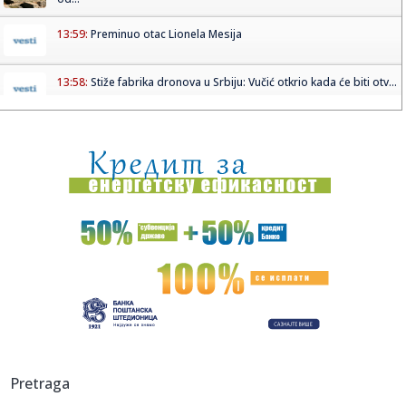
13:59:
Preminuo otac Lionela Mesija
13:58:
Stiže fabrika dronova u Srbiju: Vučić otkrio kada će biti otv...
13:54:
Dosta jeftinije ove namirnice: Ovo su cene na pijacama
širom Srb...
13:48:
Dron uleteo iz Rumunije u Bugarsku i eksplodirao: "Ne zna
se odak...
13:46:
EVROLIGA VIŠE NEĆE BITI ISTA: Ovih 20 poteza mogu da
promene ...
13:45:
Tomović poslao poruku hejterima u jeku drame s
bazenima: Ovo im ...
13:43:
Saslušan osumnjičeni za ubistvo majke Milke na Novom
Beogradu: ...
13:42:
Velika tragedija: Preminuo Mesijev otac!
Pretraga