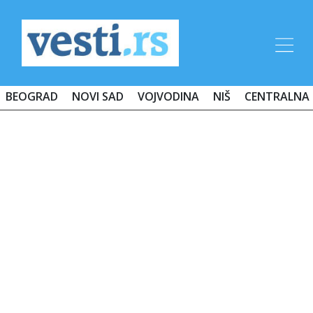
BEOGRAD
NOVI SAD
VOJVODINA
NIŠ
CENTRALNA 