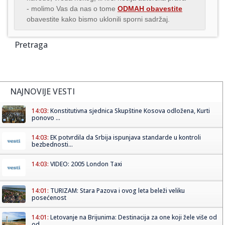
- molimo Vas da nas o tome
ODMAH obavestite
obavestite kako bismo uklonili sporni sadržaj.
Pretraga
NAJNOVIJE VESTI
14:03:
Konstitutivna sjednica Skupštine Kosova odložena, Kurti
ponovo ...
14:03:
EK potvrdila da Srbija ispunjava standarde u kontroli
bezbednosti...
14:03:
VIDEO: 2005 London Taxi
14:01:
TURIZAM: Stara Pazova i ovog leta beleži veliku
posećenost
14:01:
Letovanje na Brijunima: Destinacija za one koji žele više od
od...