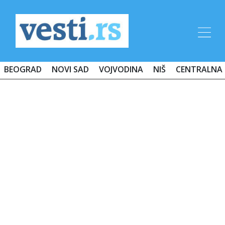
BEOGRAD
NOVI SAD
VOJVODINA
NIŠ
CENTRALNA 