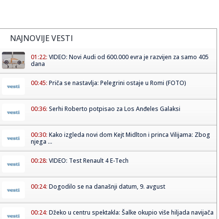
NAJNOVIJE VESTI
01:22:
VIDEO: Novi Audi od 600.000 evra je razvijen za samo 405
dana
00:45:
Priča se nastavlja: Pelegrini ostaje u Romi (FOTO)
00:36:
Serhi Roberto potpisao za Los Anđeles Galaksi
00:30:
Kako izgleda novi dom Kejt Midlton i princa Vilijama: Zbog
njega ...
00:28:
VIDEO: Test Renault 4 E-Tech
00:24:
Dogodilo se na današnji datum, 9. avgust
00:24:
Džeko u centru spektakla: Šalke okupio više hiljada navijača