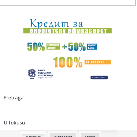
00:24:
Bez golova u Hercegovini: Široki i Sloga, Sarajevo i Radnik
remi...
00:20:
Đura Đ. Trajković br. 26: Plejlista za sivu zonu (Fontaines
D....
00:17:
Velika akcija tokom noći i ranog jutra u Beogradu: Ekipe
izlaze ...
00:02:
Na današnji dan, 9. avgust
23:54:
TEŽAK UDARAC ZA HETAFE PRED EVROPU: Važan igrač
završio sezon...
23:46:
Bivši igrač Barselone ide u Los Anđeles
Pretraga
23:45:
Izgubili ste pasoš usred odmora? Ne paničite: Ovo su
koraci koj...
U fokusu
23:40:
Svetske DJ zvezde stižu u Sarajevo na prvi Circus Maximus:
Fedde...