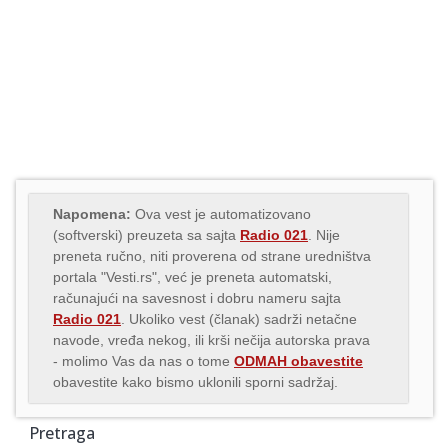
Napomena:
Ova vest je automatizovano
(softverski) preuzeta sa sajta
Radio 021
. Nije
preneta ručno, niti proverena od strane uredništva
portala "Vesti.rs", već je preneta automatski,
računajući na savesnost i dobru nameru sajta
Radio 021
. Ukoliko vest (članak) sadrži netačne
navode, vređa nekog, ili krši nečija autorska prava
- molimo Vas da nas o tome
ODMAH obavestite
obavestite kako bismo uklonili sporni sadržaj.
Pretraga