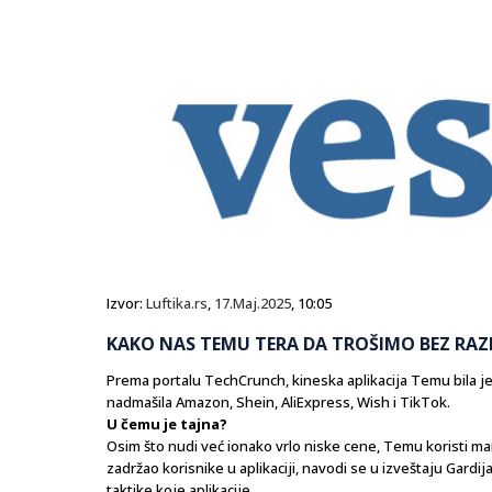
Izvor:
Luftika.rs
,
17.Maj.2025
, 10:05
KAKO NAS TEMU TERA DA TROŠIMO BEZ RAZ
Prema portalu TechCrunch, kineska aplikacija Temu bila je
nadmašila Amazon, Shein, AliExpress, Wish i TikTok.
U čemu je tajna?
Osim što nudi već ionako vrlo niske cene, Temu koristi m
zadržao korisnike u aplikaciji, navodi se u izveštaju Gard
taktike koje aplikacije