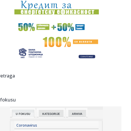
12:23:
Spas za mlekarstvo; Vučić najavio dodatne subvencije za
mlekare
12:21:
NOVI DIV U TEL AVIVU: Armando Bakot zvanično pojačao
Makabi!
12:19:
Američki senator ukazuje na napredak u Senatu dok se
prijedlog z...
12:19:
Vučić se obraća medijima; "Španija nastavlja da poštuje
inte...
12:19:
Laž dana; Piper: "Dobar dan, da li je Miloš Jovanović tu"
retraga
VIDE...
12:18:
Profiterski i sebični mozak nezadrživo tone u zaborav:
Vučevi...
 fokusu
12:18:
Da li nove gume treba postaviti napred ili pozadi?
U FOKUSU
KATEGORIJE
ARHIVA
12:18:
JP “Vodovod”: Dve ulice bez vode u Vranju
Coronavirus