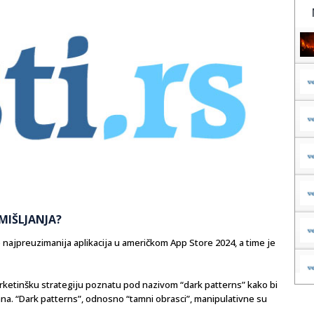
MIŠLJANJA?
 najpreuzimanija aplikacija u američkom App Store 2024, a time je
arketinšku strategiju poznatu pod nazivom “dark patterns” kako bi
ijana. “Dark patterns”, odnosno “tamni obrasci”, manipulativne su