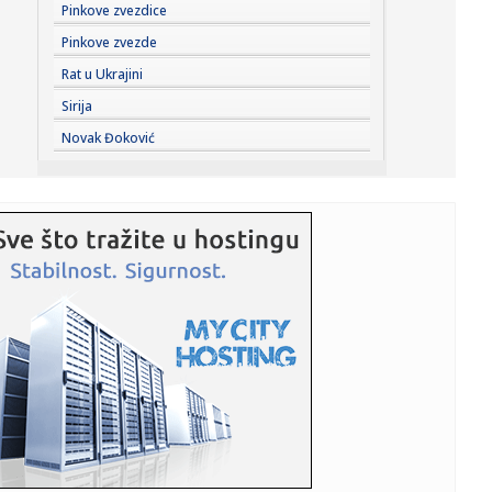
12:18:
Nedović o Đorđeviću: "Tu sam zapečatio sebi sudbinu"
Pinkove zvezdice
VIDEO
Pinkove zvezde
12:18:
Brza i lagana: Jogurt pita u rerni je za 10 minuta
Rat u Ukrajini
Sirija
12:18:
Obustavljena plovidba na kanalima u Bačkoj
Novak Đoković
12:18:
Ukrajina napala jednu od najvećih ruskih rafinerija
12:18:
Evo kako će izgledati austrijski paviljon na EXPO 2027
FOTO
12:18:
Skandalozna izjava hrvatskog ministra: "Ako bude
potrebe, biće o...
12:09:
Da li će pametne naočare biti zabranjene u Evropi?
12:09:
Vučić sa učesnicima kampa "Srbija te zove 2026": "Vi mladi
dok...
12:09:
Određeni tačni datumi iznošenja završnih reči u postupku
pro...