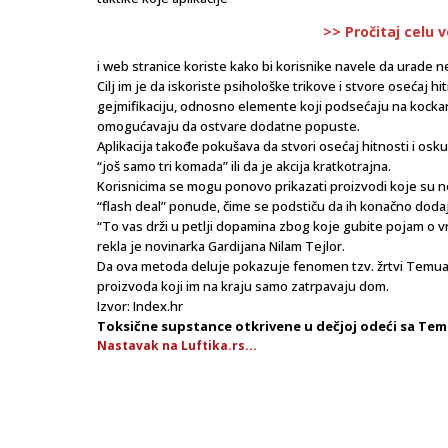
>> Pročitaj celu 
i web stranice koriste kako bi korisnike navele da urade n
Cilj im je da iskoriste psihološke trikove i stvore osećaj hi
gejmifikaciju, odnosno elemente koji podsećaju na kockarni
omogućavaju da ostvare dodatne popuste.
Aplikacija takođe pokušava da stvori osećaj hitnosti i os
“još samo tri komada” ili da je akcija kratkotrajna.
Korisnicima se mogu ponovo prikazati proizvodi koje su n
“flash deal” ponude, čime se podstiču da ih konačno dodaju
“To vas drži u petlji dopamina zbog koje gubite pojam o v
rekla je novinarka Gardijana Nilam Tejlor.
Da ova metoda deluje pokazuje fenomen tzv. žrtvi Temua,
proizvoda koji im na kraju samo zatrpavaju dom.
Izvor: Index.hr
Toksične supstance otkrivene u dečjoj odeći sa Te
Nastavak na Luftika.rs...