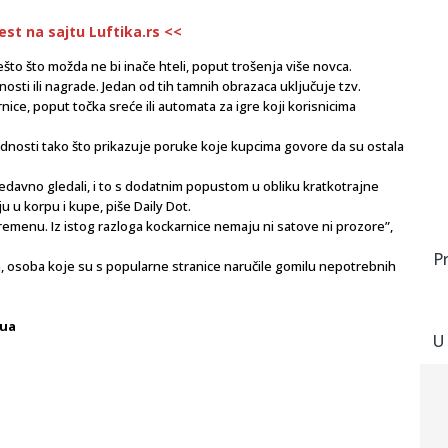
vest na sajtu Luftika.rs <<
ešto što možda ne bi inače hteli, poput trošenja više novca.
tnosti ili nagrade. Jedan od tih tamnih obrazaca uključuje tzv.
ce, poput točka sreće ili automata za igre koji korisnicima
kudnosti tako što prikazuje poruke koje kupcima govore da su ostala
edavno gledali, i to s dodatnim popustom u obliku kratkotrajne
 u korpu i kupe, piše Daily Dot.
remenu. Iz istog razloga kockarnice nemaju ni satove ni prozore”,
P
 osoba koje su s popularne stranice naručile gomilu nepotrebnih
mua
U