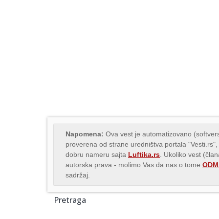
Napomena:
Ova vest je automatizovano (softvers
proverena od strane uredništva portala "Vesti.rs",
dobru nameru sajta
Luftika.rs
. Ukoliko vest (čla
autorska prava - molimo Vas da nas o tome
ODMA
sadržaj.
Pretraga