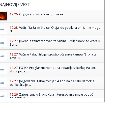
NAJNOVIJE VESTI
12:26:
Студија: Климатске промене ...
12:28:
Vučić: "Ja žalim što se 'Oluja' dogodila, a oni jer ne mogu
d...
12:27:
Juventus zainteresovan za Srbina – Milenković se vraća u
Seri...
12:27:
Vučić u Palati Srbija ugostio učesnike kampa "Srbija te
zove 2...
12:27:
FOTO: Proglašena vanredna situacija u Bačkoj Palanci
zbog poža...
12:27:
Jorgovanka Tabaković je 14 godina na čelu Narodne
banke Srbije:...
12:26:
Zaposlenje u Srbiji: Koja interesovanja imaju budući
studenti, a...
12:26:
Svađa u vrhu Amerike: Tramp napao Hegseta zbog stanja
zaliha oru...