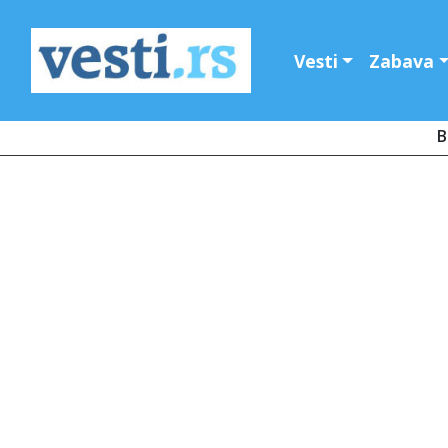
Vesti
Zabava
B