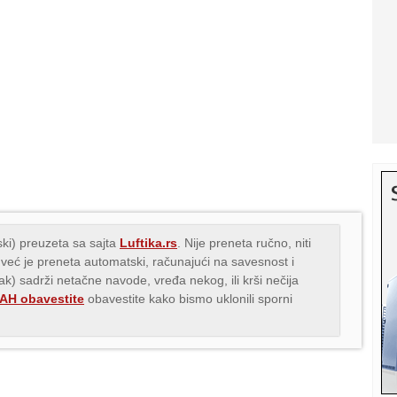
ki) preuzeta sa sajta
Luftika.rs
. Nije preneta ručno, niti
 već je preneta automatski, računajući na savesnost i
nak) sadrži netačne navode, vređa nekog, ili krši nečija
H obavestite
obavestite kako bismo uklonili sporni