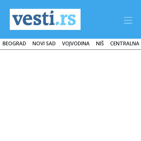
BEOGRAD
NOVI SAD
VOJVODINA
NIŠ
CENTRALNA 