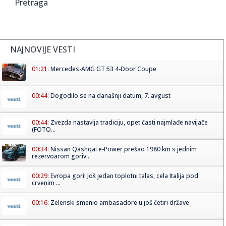
Pretraga
NAJNOVIJE VESTI
01:21:
Mercedes-AMG GT 53 4-Door Coupe
00:44:
Dogodilo se na današnji datum, 7. avgust
00:44:
Zvezda nastavlja tradiciju, opet časti najmlađe navijače
(FOTO...
00:34:
Nissan Qashqai e-Power prešao 1980 km s jednim
rezervoarom goriv...
00:29:
Evropa gori! Još jedan toplotni talas, cela Italija pod
crvenim ...
00:16:
Zelenski smenio ambasadore u još četiri države