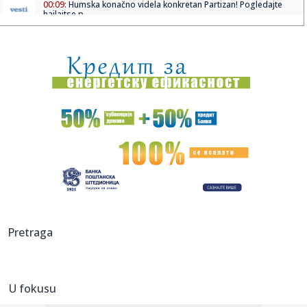
00:09:
Humska konačno videla konkretan Partizan! Pogledajte
hajlajtse p...
00:05:
Roganović ne pomišlja na opuštanje: Uvek ima mesta za
napredak...
00:04:
Vukotić ne zna ko je Baba: "Vidim da ga svi hvale"
00:01:
Na današnji dan, 7. avgust
23:59:
U predgrađu Damaska podignut autobus u vazduh, dve
osobe poginul...
23:55:
ROMAŠČENKO POSLE POTOPA U HUMSKOJ: Jedna stvar
posebno ga je ra...
23:54:
Aleksić: "Nemamo čega da se plašimo u Kazahstanu"
Pretraga
VIDEO
23:48:
Trener Tobola: "Hteli smo da Partizan napada po krilu"
U fokusu
23:47:
Škoda Peaq u serijskoj proizvodnji