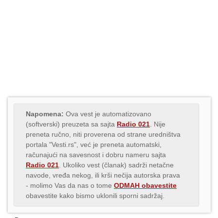
Napomena:
Ova vest je automatizovano
(softverski) preuzeta sa sajta
Radio 021
. Nije
preneta ručno, niti proverena od strane uredništva
portala "Vesti.rs", već je preneta automatski,
računajući na savesnost i dobru nameru sajta
Radio 021
. Ukoliko vest (članak) sadrži netačne
navode, vređa nekog, ili krši nečija autorska prava
- molimo Vas da nas o tome
ODMAH obavestite
obavestite kako bismo uklonili sporni sadržaj.