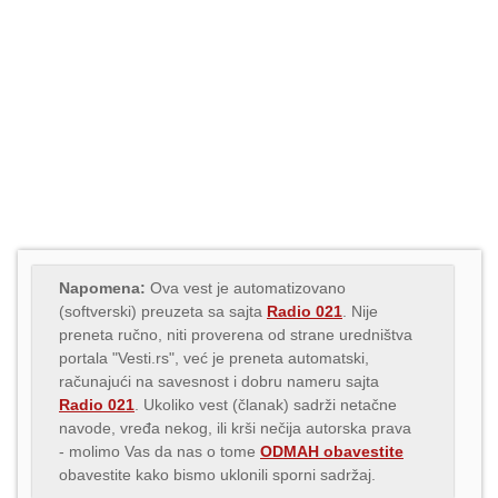
Napomena:
Ova vest je automatizovano
(softverski) preuzeta sa sajta
Radio 021
. Nije
preneta ručno, niti proverena od strane uredništva
portala "Vesti.rs", već je preneta automatski,
računajući na savesnost i dobru nameru sajta
Radio 021
. Ukoliko vest (članak) sadrži netačne
navode, vređa nekog, ili krši nečija autorska prava
- molimo Vas da nas o tome
ODMAH obavestite
obavestite kako bismo uklonili sporni sadržaj.