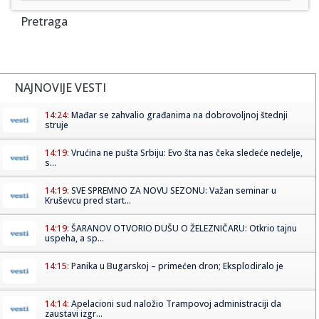
Pretraga
NAJNOVIJE VESTI
14:24:
Mađar se zahvalio građanima na dobrovoljnoj štednji
struje
14:19:
Vrućina ne pušta Srbiju: Evo šta nas čeka sledeće nedelje,
s...
14:19:
SVE SPREMNO ZA NOVU SEZONU: Važan seminar u
Kruševcu pred start...
14:19:
ŠARANOV OTVORIO DUŠU O ŽELEZNIČARU: Otkrio tajnu
uspeha, a sp...
14:15:
Panika u Bugarskoj – primećen dron; Eksplodiralo je
14:14:
Apelacioni sud naložio Trampovoj administraciji da
zaustavi izgr...