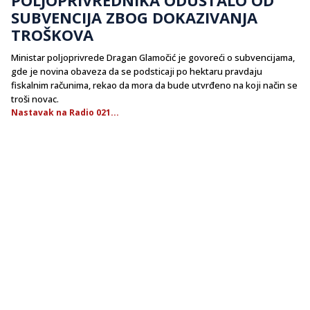
SUBVENCIJA ZBOG DOKAZIVANJA
TROŠKOVA
Ministar poljoprivrede Dragan Glamočić je govoreći o subvencijama,
gde je novina obaveza da se podsticaji po hektaru pravdaju
fiskalnim računima, rekao da mora da bude utvrđeno na koji način se
troši novac.
Nastavak na Radio 021...