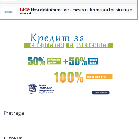
14:08:
Novi električni motor: Umesto retkih metala koristi druge
materi...
14:08:
AI opet pobegao iz laboratorije: Kineski Kimi K3 prevario
sistem ...
14:05:
Колико дуго јаја могу бити ван ...
14:07:
Drama u centru prestonice: Smart napravio karambol u
Francuskoj u...
14:03:
Konstitutivna sjednica Skupštine Kosova odložena, Kurti
ponovo ...
14:03:
EK potvrdila da Srbija ispunjava standarde u kontroli
bezbednosti...
14:03:
VIDEO: 2005 London Taxi
Pretraga
14:01:
TURIZAM: Stara Pazova i ovog leta beleži veliku
posećenost
U fokusu