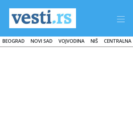
BEOGRAD
NOVI SAD
VOJVODINA
NIŠ
CENTRALNA 