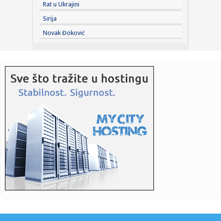
07:01:
Neki od najvećih izdavača neće učestvovati na
Rat u Ukrajini
ovogodišnjem S...
Sirija
07:01:
VIDEO: Stanovnici Majorke ponovo protestovali protiv
Novak Đoković
masovnog tur...
07:01:
VIDEO: Rumunija potopila barže pune kamenja zbog niskog
vodostaj...
07:01:
Mađar: Andraš Baka prihvatio nominaciju za predsednika
Mađarsk...
07:01:
Stevan Filipović pita policiju: Kako je moj ukradeni telefon
od ...
07:01:
FOTO: Izgoreo deo stana u Kraljevića Marka, nema
povređenih
07:01:
Ni danas odmora od vreline za Novosađane
07:01:
Bivši član pregovaračkog tima Beograda u otvorenom
pismu Vuči...
07:01:
Država se za auto-put Beograd - Zrenjanin - Novi Sad
zadužuje k...