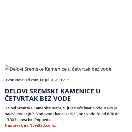
Izvor:
NoviSad.com
,
08.Jul.2026
, 12:35
DELOVI SREMSKE KAMENICE U
ČETVRTAK BEZ VODE
Delovi Sremske Kamenice sutra, 9. jula neće imati vode. Kako je
najavljeno iz JKP "Vodovod i kanalizacija", bez vode će od 8.30 do
13.30 časova biti Popovica,...
Nastavak na NoviSad.com...