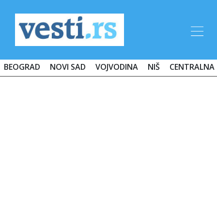
BEOGRAD
NOVI SAD
VOJVODINA
NIŠ
CENTRALNA 