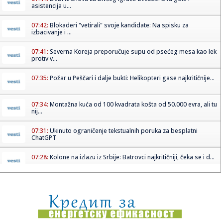
asistencija u...
07:42:
Blokaderi "vetirali" svoje kandidate: Na spisku za
izbacivanje i ...
07:41:
Severna Koreja preporučuje supu od psećeg mesa kao lek
protiv v...
07:35:
Požar u Peščari i dalje bukti: Helikopteri gase najkritičnije...
07:34:
Montažna kuća od 100 kvadrata košta od 50.000 evra, ali tu
nij...
07:31:
Ukinuto ograničenje tekstualnih poruka za besplatni
ChatGPT
07:28:
Kolone na izlazu iz Srbije: Batrovci najkritičniji, čeka se i d...
07:24:
Zašto nešto košta 999, a ne 1.000 dinara? Razlika je gotovo
ni...
07:22:
Napad nožem u centru Beograda: Devojka lakše
povređena