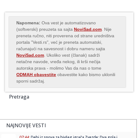
Napomena:
Ova vest je automatizovano
(softverski) preuzeta sa sajta
NoviSad.com
. Nije
preneta ručno, niti proverena od strane uredništva
portala "Vesti.rs", već je preneta automatski,
računajući na savesnost i dobru nameru sajta
NoviSad.com
. Ukoliko vest (članak) sadrži
netačne navode, vređa nekog, ili krši nečija
autorska prava - molimo Vas da nas o tome
ODMAH obavestite
obavestite kako bismo uklonili
sporni sadržaj.
Pretraga
NAJNOVIJE VESTI
07:44:
Debi iz snova za bivšeg igrača Zvezde: Dva gola i