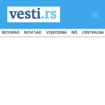
BEOGRAD
NOVI SAD
VOJVODINA
NIŠ
CENTRALNA 