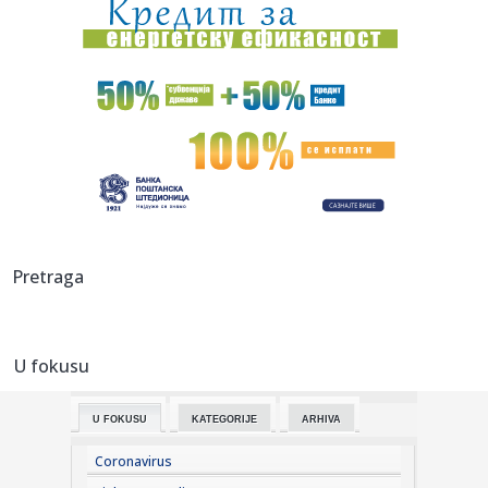
00:04:
Vukotić ne zna ko je Baba: "Vidim da ga svi hvale"
00:01:
Na današnji dan, 7. avgust
23:59:
U predgrađu Damaska podignut autobus u vazduh, dve
osobe poginul...
23:55:
ROMAŠČENKO POSLE POTOPA U HUMSKOJ: Jedna stvar
posebno ga je ra...
23:54:
Aleksić: "Nemamo čega da se plašimo u Kazahstanu"
Pretraga
VIDEO
23:48:
Trener Tobola: "Hteli smo da Partizan napada po krilu"
U fokusu
23:47:
Škoda Peaq u serijskoj proizvodnji
U FOKUSU
KATEGORIJE
ARHIVA
23:44:
"Mesi bi bio Pikaso" VIDEO
Coronavirus