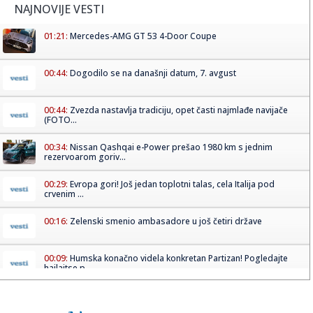
NAJNOVIJE VESTI
01:21:
Mercedes-AMG GT 53 4-Door Coupe
00:44:
Dogodilo se na današnji datum, 7. avgust
00:44:
Zvezda nastavlja tradiciju, opet časti najmlađe navijače
(FOTO...
00:34:
Nissan Qashqai e-Power prešao 1980 km s jednim
rezervoarom goriv...
00:29:
Evropa gori! Još jedan toplotni talas, cela Italija pod
crvenim ...
00:16:
Zelenski smenio ambasadore u još četiri države
00:09:
Humska konačno videla konkretan Partizan! Pogledajte
hajlajtse p...
00:05:
Roganović ne pomišlja na opuštanje: Uvek ima mesta za
napredak...