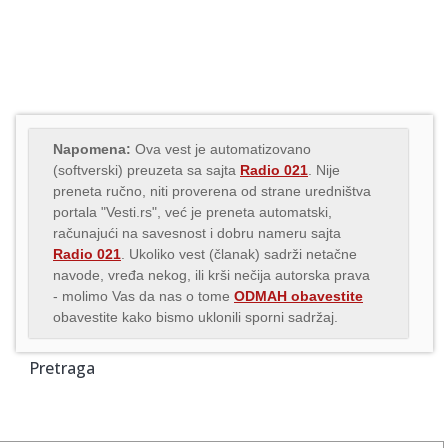
Napomena:
Ova vest je automatizovano
(softverski) preuzeta sa sajta
Radio 021
. Nije
preneta ručno, niti proverena od strane uredništva
portala "Vesti.rs", već je preneta automatski,
računajući na savesnost i dobru nameru sajta
Radio 021
. Ukoliko vest (članak) sadrži netačne
navode, vređa nekog, ili krši nečija autorska prava
- molimo Vas da nas o tome
ODMAH obavestite
obavestite kako bismo uklonili sporni sadržaj.
Pretraga