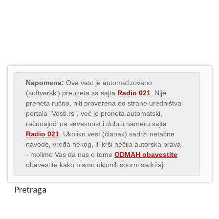
Napomena:
Ova vest je automatizovano
(softverski) preuzeta sa sajta
Radio 021
. Nije
preneta ručno, niti proverena od strane uredništva
portala "Vesti.rs", već je preneta automatski,
računajući na savesnost i dobru nameru sajta
Radio 021
. Ukoliko vest (članak) sadrži netačne
navode, vređa nekog, ili krši nečija autorska prava
- molimo Vas da nas o tome
ODMAH obavestite
obavestite kako bismo uklonili sporni sadržaj.
Pretraga