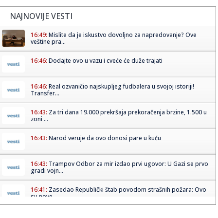
NAJNOVIJE VESTI
16:49:
Mislite da je iskustvo dovoljno za napredovanje? Ove
veštine pra...
16:46:
Dodajte ovo u vazu i cveće će duže trajati
16:46:
Real ozvaničio najskupljeg fudbalera u svojoj istoriji!
Transfer...
16:43:
Za tri dana 19.000 prekršaja prekoračenja brzine, 1.500 u
zoni ...
16:43:
Narod veruje da ovo donosi pare u kuću
16:43:
Trampov Odbor za mir izdao prvi ugovor: U Gazi se prvo
gradi vojn...
16:41:
Zasedao Republički štab povodom strašnih požara: Ovo
su nove ...
16:41:
Kada sport igra za humanost: Fondacija Mozzart spaja