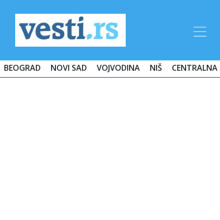
BEOGRAD
NOVI SAD
VOJVODINA
NIŠ
CENTRALNA 