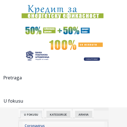
pobede i dob...
16:37:
DRAMA BIVŠEG GOLMANA ZVEZDE: Omri Glazer učestvovao
u saobraća...
16:33:
Salah i zvanično u Trabzonu
16:32:
Bivši dečko Jovane Jeremić organizovao feštu: Vatromet,
harfa...
16:31:
Doživotna kazna Avganistancu za napad automobilom u
Minhenu
16:30:
"Evroliga nije za razvoj mladih igrača, ta priča je
Pretraga
besmislena"
16:27:
Михаел Мартенс: Нисам пронашао ...
U fokusu
16:29:
Kazne do dva miliona dinara i oduzimanje životinja: Šta još
do...
U FOKUSU
KATEGORIJE
ARHIVA
16:24:
Od Kine do Orlovata, od Indije do šatora; Vučićev tempo
koji j...
Coronavirus