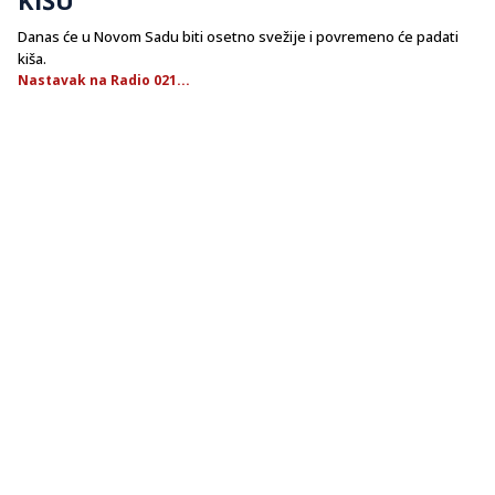
Danas će u Novom Sadu biti osetno svežije i povremeno će padati
kiša.
Nastavak na Radio 021...