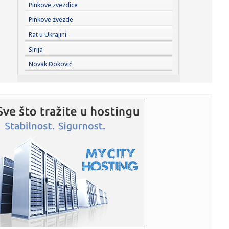
22:20:
Grozna vest za Hetafe
Pinkove zvezdice
Pinkove zvezde
22:17:
Novi DSS osuđuje uvredljive komentare i govor mržnje
Rat u Ukrajini
Sirija
22:14:
Nakon borbe za život iz bolničkog kreveta poslao poruku:
Novak Đoković
"Srbij...
22:13:
Večera za Zelenskog, a šta će sutra biti "na stolu": Đukić
n...
22:09:
Bolomboj ne ide u Asvel – iskusni centar se seli u Španiju
22:08:
U Vlasotincu građani traže još jedan referendum protiv
betonsk...
22:08:
Jeziv prizor u pogrebnom zavodu: Pronađeno više od 50
tela u fa...
22:01:
Vikend horoskop za 8. i 9. avgust 2026: Vrhunac Lavlje
kapije don...
22:00:
ORLIĆI PORAŽENI NA STARTU: Litvanija bila prejaka za
Srbiju na ...