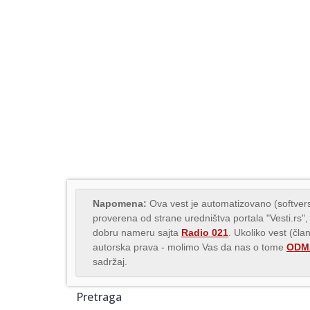
Napomena:
Ova vest je automatizovano (softvers
proverena od strane uredništva portala "Vesti.rs",
dobru nameru sajta
Radio 021
. Ukoliko vest (čla
autorska prava - molimo Vas da nas o tome
ODMA
sadržaj.
Pretraga