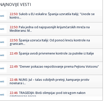
NAJNOVIJE VESTI
22:50:
Sukob u EU eskalira: Španija uzvratila Italiji; "Uvode se
kontro...
22:50:
Pala jedna od najopasnijih krijumčarskih mreža na
Mediteranu: M...
22:50:
Španija uzvraća Italiji: Od ponoći kreću kontrole na
granicam...
22:49:
Španija uvodi privremene kontrole za putnike iz Italije
22:49:
"Denver pokazao nepoštovanje prema Pejtonu Votsonu"
22:48:
NUNS: Jul – talas ozbiljnih pretnji, kampanje protiv
novinara i...
22:46:
TRAGEDIJA: Bivši olimpijac pod istragom nakon
smrtonosne nesre...
22:45:
Odbojkašice Srbije pobedile Rusiju u prijateljskom meču