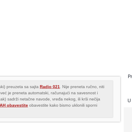
P
ki) preuzeta sa sajta
Radio 021
. Nije preneta ručno, niti
 već je preneta automatski, računajući na savesnost i
nak) sadrži netačne navode, vređa nekog, ili krši nečija
U
H obavestite
obavestite kako bismo uklonili sporni