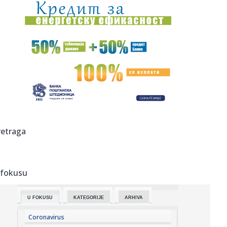
22:40:
Preokret naših odbojkašica: Uspešan test uoči Evropskog
prven...
22:40:
Crveni alarm u Rumuniji: Snažna oluja napravila haos;
Izdato upo...
22:37:
Grčke plaže pod lupom inspekcije: Vlasnici ležaljki strepe
od ...
22:36:
Infantino u ofanzivi – stigao na inauguraciju Trampovog
savezni...
22:33:
Obećanje Peugeota da će do 2030. izbaciti benzince iz
retraga
ponude vi...
22:27:
Skandalozno ponašanje: Profesor blokader napao
aktivistkinje u K...
 fokusu
22:25:
BOLOMBOJ PRED NOVIM IZAZOVOM: Španski klub želi
centra koji je ...
U FOKUSU
KATEGORIJE
ARHIVA
22:24:
Dva automobila gorela u Beogradu: Jedan potpuno
izgoreo na auto-p...
Coronavirus