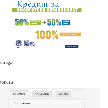
10:33:
Planuli turistički vaučeri: Podeljeno svih 30.000, evo gde
penz...
10:32:
Napad u srcu Rusije: Obustavljen saobraćaj; Gore
rafinerije VIDE...
10:32:
Najavljeni "okršaj" u Bogatiću izostao: SNS aktivisti se
okupil...
10:30:
Pepper Keenan se priseća audicije za Metalicu iz
devedesetih
10:30:
Partizan uputio novu molbu navijačima
retraga
10:29:
Nova provokacija iz Zagreba: Milanović: Oluja je bila
pobedničk...
 fokusu
10:29:
Ružić: I u vrhu SPS-a alarmantan manjak samopoštovanja
U FOKUSU
KATEGORIJE
ARHIVA
10:29:
Starčevica dobija prvu senzornu baštu u Republici Srpskoj
Coronavirus