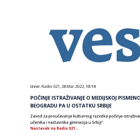
Izvor:
Radio 021
,
28.Mar.2022
, 10:14
POČINJE ISTRAŽIVANJE O MEDIJSKOJ PISMEN
BEOGRADU PA U OSTATKU SRBIJE
Zavod za proučavanje kulturnog razvitka počinje istraživ
učenika i nastavnika gimnazija u Srbiji".
Nastavak na Radio 021...