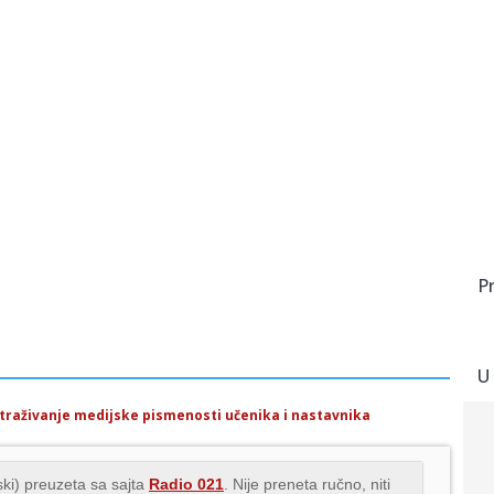
P
U
istraživanje medijske pismenosti učenika i nastavnika
ki) preuzeta sa sajta
Radio 021
. Nije preneta ručno, niti