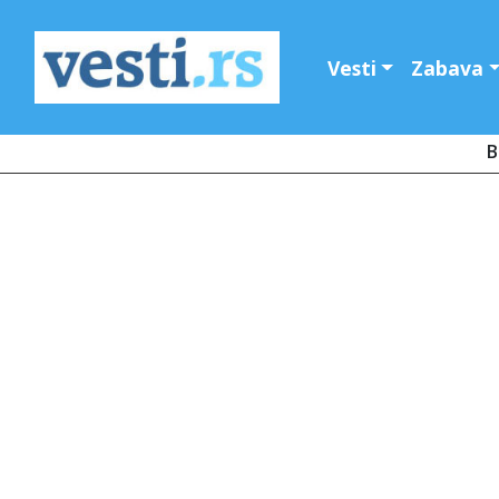
Vesti
Zabava
B