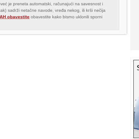
 već je preneta automatski, računajući na savesnost i
nak) sadrži netačne navode, vređa nekog, ili krši nečija
H obavestite
obavestite kako bismo uklonili sporni