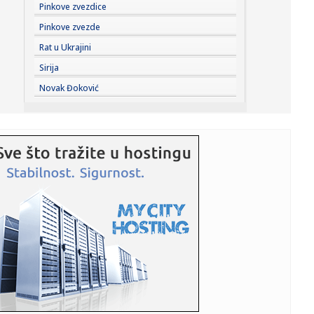
10:29:
Dio Banjaluke bez struje, presječen podzemni kabl
Pinkove zvezdice
Pinkove zvezde
10:27:
Glavobolja Barselone: Šengelija plaća da ode u Dubai
Rat u Ukrajini
Sirija
10:25:
10 „бакиних хобија” који умирују ...
Novak Đoković
10:22:
Улица на Детелинари без воде до 15 ...
10:22:
Građani sve više pitaju AI umesto službenika: Asistent na
eUpr...
10:21:
Istoričar Hrvoje Klasić veliča "Oluju" i podržava blokadere;
...
10:20:
Iznenađenje za iznenađenjem: Ispali i Medvedev i Zverev i
to od...
10:19:
Suša desetkovala šećernu repu: Nemačkoj preti najslabiji
rod ...
10:18:
VIDEO: Uzbekistan lansirao svoj prvi satelit