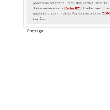
proverena od strane uredništva portala "Vesti.rs",
dobru nameru sajta
Radio 021
. Ukoliko vest (čla
autorska prava - molimo Vas da nas o tome
ODMA
sadržaj.
Pretraga