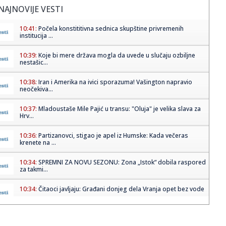
NAJNOVIJE VESTI
10:41:
Počela konstititivna sednica skupštine privremenih
institucija ...
10:39:
Koje bi mere država mogla da uvede u slučaju ozbiljne
nestašic...
10:38:
Iran i Amerika na ivici sporazuma! Vašington napravio
neočekiva...
10:37:
Mladoustaše Mile Pajić u transu: "Oluja" je velika slava za
Hrv...
10:36:
Partizanovci, stigao je apel iz Humske: Kada večeras
krenete na ...
10:34:
SPREMNI ZA NOVU SEZONU: Zona „Istok“ dobila raspored
za takmi...
10:34:
Čitaoci javljaju: Građani donjeg dela Vranja opet bez vode
10:34:
Zašto piće iz staklene flaše ima bolji ukus i šta nauka
kaže...