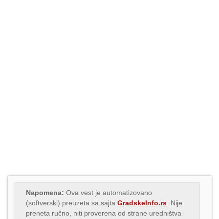
Napomena:
Ova vest je automatizovano
(softverski) preuzeta sa sajta
GradskeInfo.rs
. Nije
preneta ručno, niti proverena od strane uredništva