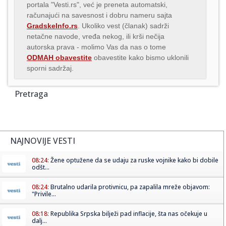
portala "Vesti.rs", već je preneta automatski,
računajući na savesnost i dobru nameru sajta
GradskeInfo.rs
. Ukoliko vest (članak) sadrži
netačne navode, vređa nekog, ili krši nečija
autorska prava - molimo Vas da nas o tome
ODMAH obavestite
obavestite kako bismo uklonili
sporni sadržaj.
Pretraga
NAJNOVIJE VESTI
08:24:
Žene optužene da se udaju za ruske vojnike kako bi dobile
odšt...
08:24:
Brutalno udarila protivnicu, pa zapalila mreže objavom:
"Privile...
08:18:
Republika Srpska bilježi pad inflacije, šta nas očekuje u
dalj...