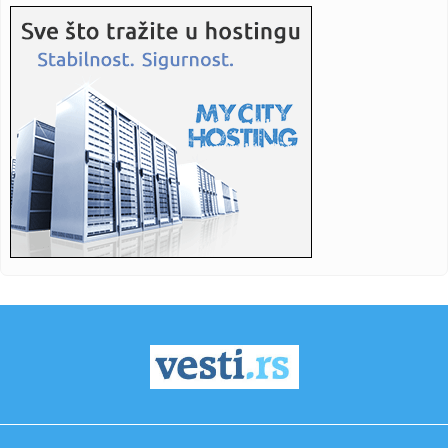
07:50:
Vatra ne posustaje: Deliblatska peščara i dalje u plamenu,
Šum...
07:44:
Debi iz snova za bivšeg igrača Zvezde: Dva gola i
asistencija u...
07:42:
Blokaderi "vetirali" svoje kandidate: Na spisku za
izbacivanje i ...
07:41:
Severna Koreja preporučuje supu od psećeg mesa kao lek
protiv v...
07:35:
Požar u Peščari i dalje bukti: Helikopteri gase najkritičnije...
07:34:
Montažna kuća od 100 kvadrata košta od 50.000 evra, ali tu
nij...
07:31:
Ukinuto ograničenje tekstualnih poruka za besplatni
ChatGPT
07:28:
Kolone na izlazu iz Srbije: Batrovci najkritičniji, čeka se i d...