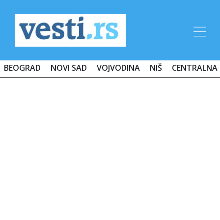
BEOGRAD
NOVI SAD
VOJVODINA
NIŠ
CENTRALNA 