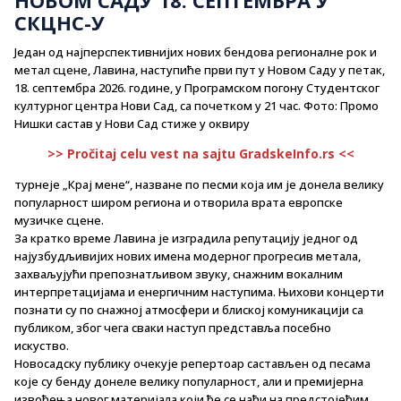
СКЦНС-У
Један од најперспективнијих нових бендова регионалне рок и
метал сцене, Лавина, наступиће први пут у Новом Саду у петак,
18. септембра 2026. године, у Програмском погону Студентског
културног центра Нови Сад, са почетком у 21 час. Фото: Промо
Нишки састав у Нови Сад стиже у оквиру
>> Pročitaj celu vest na sajtu GradskeInfo.rs <<
турнеје „Крај мене“, назване по песми која им је донела велику
популарност широм региона и отворила врата европске
музичке сцене.
За кратко време Лавина је изградила репутацију једног од
најузбудљивијих нових имена модерног прогресив метала,
захваљујући препознатљивом звуку, снажним вокалним
интерпретацијама и енергичним наступима. Њихови концерти
познати су по снажној атмосфери и блиској комуникацији са
публиком, због чега сваки наступ представља посебно
искуство.
Новосадску публику очекује репертоар састављен од песама
које су бенду донеле велику популарност, али и премијерна
извођења новог материјала који ће се наћи на предстојећим