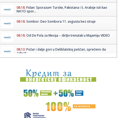
08:18:
Fidan: Sporazum Turske, Pakistana i S. Arabije isti kao
NATO spor...
08:18:
Sombor: Deo Sombora 11. avgusta bez struje
08:18:
Od De Pola za Mesija – dirljiv trenutak u Majamiju VIDEO
08:13:
Požar i dalje gori u Deliblatskoj peščari, sprečeno da
zahvat...
08:12:
Mađarska zabranjuje divlje životinje u cirkusu
08:11:
Kaucija za flaše i limenke u Srbiji: Kako će funkcionisati
depo...
08:08:
Stručnjak upozorava: Ove navike mogu biti okidač za
probleme sa...
08:08:
Mančester siti ima novog golmana: Svetski šampion
postaje rezer...