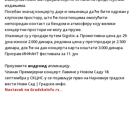
издањима.
Посебан значај концерту даје и чињеница да ће бити одржан у
клупском простору, што ће посетиоцима омогућити
непосредан контакт са бендом и атмосферу коју велики
концертни простори не могу да пруже.
Улазнице су у продаји путем Gigstix-а. Промотивна цена до 29.
јуна износи 2.000 динара, редовна цена у претпродаји је 2.500
динара, док ће на дан концерта карта коштати 3.000 динара.
Програм ИНФАНТ фестивала за 11. јун
Преузмите
андроид
апликацију.
Чланак Премијерни концерт Лавине у Новом Саду 18.
септембра у СКЦНС-у се појављује прво на Најновије градске
вести Нови Сад | Градске инфо.
Nastavak na GradskeInfo.rs...